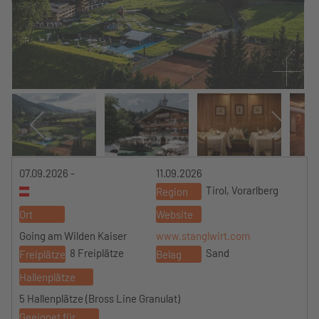
07.09.2026 -
11.09.2026
Tirol, Vorarlberg
Region
Ort
Website
Going am Wilden Kaiser
www.stanglwirt.com
8 Freiplätze
Sand
Freiplätze
Belag
Hallenplätze
5 Hallenplätze (Bross Line Granulat)
Geeignet für