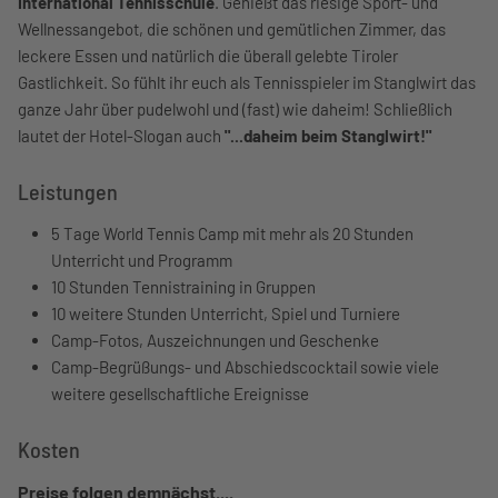
International Tennisschule
. Genießt das riesige Sport- und
Wellnessangebot, die schönen und gemütlichen Zimmer, das
leckere Essen und natürlich die überall gelebte Tiroler
Gastlichkeit. So fühlt ihr euch als Tennisspieler im Stanglwirt das
ganze Jahr über pudelwohl und (fast) wie daheim! Schließlich
lautet der Hotel-Slogan auch
"...daheim beim Stanglwirt!"
Leistungen
5 Tage World Tennis Camp mit mehr als 20 Stunden
Unterricht und Programm
10 Stunden Tennistraining in Gruppen
10 weitere Stunden Unterricht, Spiel und Turniere
Camp-Fotos, Auszeichnungen und Geschenke
Camp-Begrüßungs- und Abschiedscocktail sowie viele
weitere gesellschaftliche Ereignisse
Kosten
Preise folgen demnächst....