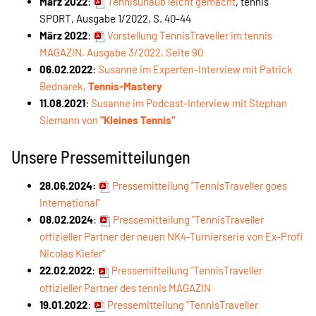
März 2022
:
Tennisurlaub leicht gemacht
, tennis
SPORT, Ausgabe 1/2022, S. 40-44
März 2022
:
Vorstellung TennisTraveller im tennis
MAGAZIN, Ausgabe 3/2022, Seite 90
06.02.2022
:
Susanne im Experten-Interview mit Patrick
Bednarek,
Tennis-Mastery
11.08.2021
:
Susanne im Podcast-Interview mit Stephan
Siemann von
"Kleines Tennis"
Unsere Pressemitteilungen
28.06.2024:
Pressemitteilung "TennisTraveller goes
International"
08.02.2024
:
Pressemitteilung
"TennisTraveller
offizieller Partner der neuen NK4-Turnierserie von Ex-Profi
Nicolas Kiefer"
22.02.2022
:
Pressemitteilung "TennisTraveller
offizieller Partner des tennis MAGAZIN
19.01.2022
:
Pressemitteilung "TennisTraveller