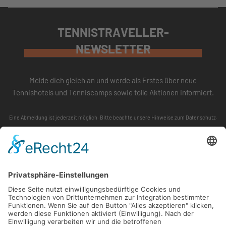
TENNISTRAVELLER-
NEWSLETTER
Melde dich gleich an und werde als Erstes über neue
Tennishotels und Tenniscamps sowie tolle Aktionen informiert.
Eine Abmeldung ist jederzeit möglich. Bitte beachte unsere
Hinweise zum Datenschutz
.
ABONNIEREN