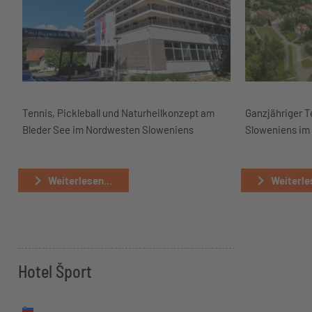
Tennis, Pickleball und Naturheilkonzept am
Ganzjähriger T
Bleder See im Nordwesten Sloweniens
Sloweniens im 
Weiterlesen...
Weiterles
Hotel Šport