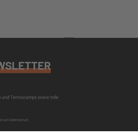
WSLETTER
s und Tenniscamps sowie tolle
se zum Datenschutz
.