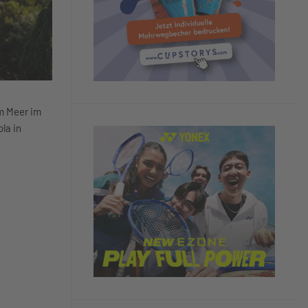
am Meer im
la in