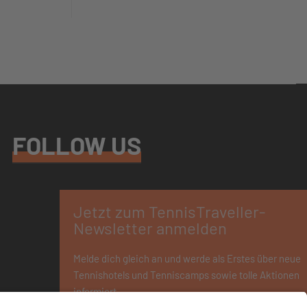
FOLLOW US
×
Jetzt zum TennisTraveller-
Newsletter anmelden
Melde dich gleich an und werde als Erstes über neue
Tennishotels und Tenniscamps sowie tolle Aktionen
informiert.