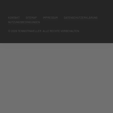
KONTAKT
SITEMAP
IMPRESSUM
DATENSCHUTZERKLÄRUNG
NUTZUNGSBEDINGUNGEN
© 2026 TENNISTRAVELLER. ALLE RECHTE VORBEHALTEN.