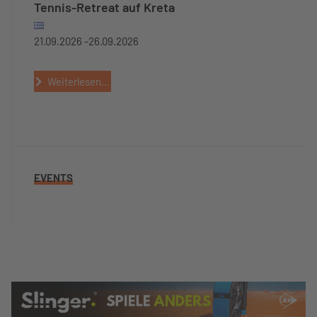
Tennis-Retreat auf Kreta
21.09.2026 -
26.09.2026
Weiterlesen...
EVENTS