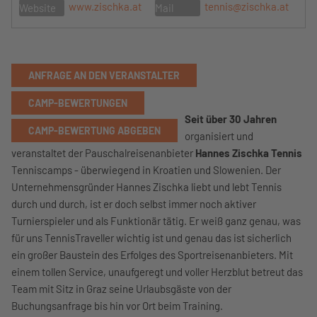
www.zischka.at
tennis@zischka.at
Website
Mail
ANFRAGE AN DEN VERANSTALTER
CAMP-BEWERTUNGEN
Seit über 30 Jahren
CAMP-BEWERTUNG ABGEBEN
organisiert und
veranstaltet der Pauschalreisenanbieter
Hannes Zischka Tennis
Tenniscamps - überwiegend in Kroatien und Slowenien. Der
Unternehmensgründer Hannes Zischka liebt und lebt Tennis
durch und durch, ist er doch selbst immer noch aktiver
Turnierspieler und als Funktionär tätig. Er weiß ganz genau, was
für uns TennisTraveller wichtig ist und genau das ist sicherlich
ein großer Baustein des Erfolges des Sportreisenanbieters. Mit
einem tollen Service, unaufgeregt und voller Herzblut betreut das
Team mit Sitz in Graz seine Urlaubsgäste von der
Buchungsanfrage bis hin vor Ort beim Training.