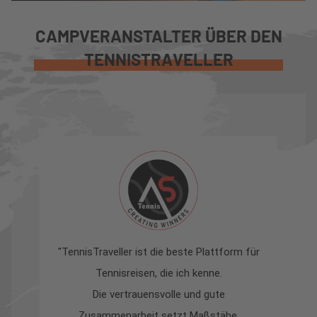
CAMPVERANSTALTER ÜBER DEN
TENNISTRAVELLER
"TennisTraveller ist die beste Plattform für
Tennisreisen, die ich kenne.
z
Die vertrauensvolle und gute
s
Zusammenarbeit setzt Maßstäbe.
la