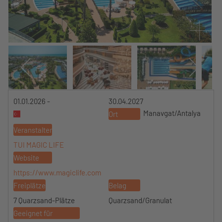
01.01.2026 -
30.04.2027
Manavgat/Antalya
Ort
Veranstalter
TUI MAGIC LIFE
Website
https://www.magiclife.com
Freiplätze
Belag
7 Quarzsand-Plätze
Quarzsand/Granulat
Geeignet für