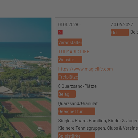
01.01.2026 -
30.04.2027
Bel
Ort
Veranstalter
TUI MAGIC LIFE
Website
https://www.magiclife.com
Freiplätze
6 Quarzsand-Plätze
Belag
Quarzsand/Granulat
Geeignet für
Singles, Paare, Familien, Kinder & Jugen
Kleinere Tennisgruppen, Clubs & Vereine
Spielstärke