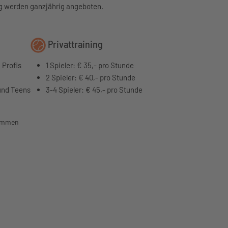
ing werden ganzjährig angeboten.
Privattraining
 Profis
1 Spieler: € 35,- pro Stunde
2 Spieler: € 40,- pro Stunde
 und Teens
3-4 Spieler: € 45,- pro Stunde
nommen