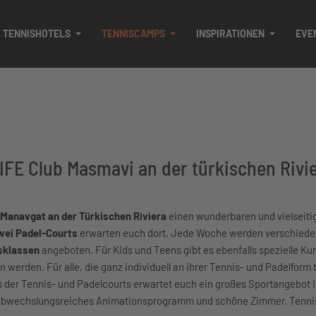
TENNISHOTELS
TENNISCAMPS
INSPIRATIONEN
EVE
IFE Club Masmavi an der türkischen Rivi
Manavgat an der Türkischen Riviera
einen wunderbaren und vielseiti
wei Padel-Courts
erwarten euch dort. Jede Woche werden verschied
rsklassen
angeboten. Für Kids und Teens gibt es ebenfalls spezielle Ku
erden. Für alle, die ganz individuell an ihrer Tennis- und Padelform 
 der Tennis- und Padelcourts erwartet euch ein großes Sportangebot 
in abwechslungsreiches Animationsprogramm und schöne Zimmer. Tennis