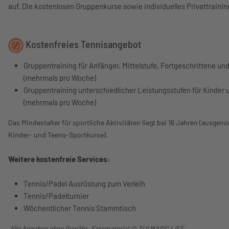
auf. Die kostenlosen Gruppenkurse sowie individuelles Privattrain
Kostenfreies Tennisangebot
Gruppentraining für Anfänger, Mittelstufe, Fortgeschrittene und
(mehrmals pro Woche)
Gruppentraining unterschiedlicher Leistungsstufen für Kinder
(mehrmals pro Woche)
Das Mindestalter für sportliche Aktivitäten liegt bei 16 Jahren (ausge
Kinder- und Teens-Sportkurse).
Weitere kostenfreie Services:
Tennis/Padel Ausrüstung zum Verleih
Tennis/Padelturnier
Wöchentlicher Tennis Stammtisch
Alle Angaben ohne Gewähr. Fotomaterial
© TUI MAGIC LIFE