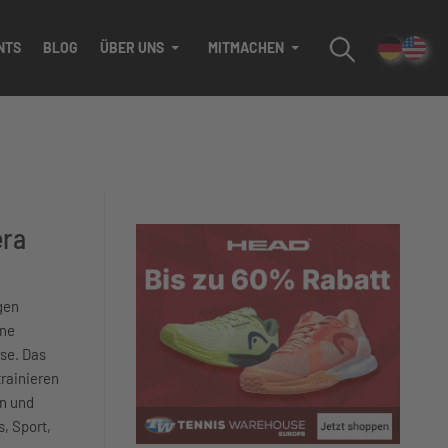
NTS
BLOG
ÜBER UNS
MITMACHEN
era
gen
ene
rse. Das
trainieren
in und
, Sport,