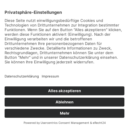
Bio-Hotel Land Gut Höhne
Einzigartiges Bio-Hotel mit Tennis, Pickleball und tollem
Wellnessbereich nahe Düsseldorf
Weiterlesen...
Rikli Balance Hotel