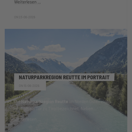
Weiterlesen …
ON 23-06-2026
NATURPARKREGION REUTTE IM PORTRAIT
ON 15-06-2026
Die
Naturparkregion Reutte
im Norden Österreichs
wird oft als Tor zu Tirol bezeichnet. Neben...
Weiterlesen …