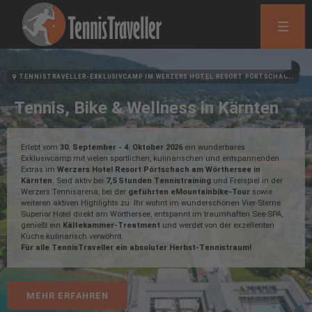
TENNISTRAVELLER-EXKLUSIVCAMP IM WERZERS HOTEL RESORT PÖRTSCHACH
Tennis, Bike & Wellness in Kärnten
Erlebt vom
30. September - 4. Oktober 2026
ein wunderbares
Exklusivcamp mit vielen sportlichen, kulinarischen und entspannenden
Extras im
Werzers Hotel Resort Pörtschach am Wörthersee in
Kärnten
. Seid aktiv bei
7,5 Stunden Tennistraining
und Freispiel in der
Werzers Tennisarena, bei der
geführten eMountainbike-Tour
sowie
weiteren aktiven Highlights zu. Ihr wohnt im wunderschönen Vier-Sterne
Superior Hotel direkt am Wörthersee, entspannt im traumhaften See-SPA,
genießt ein
Kältekammer-Treatment
und werdet von der exzellenten
Küche kulinarisch verwöhnt.
Für alle TennisTraveller ein absoluter Herbst-Tennistraum!
MEHR ERFAHREN