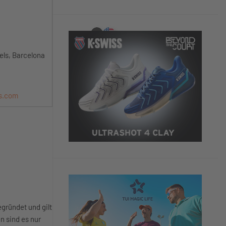
fels, Barcelona
s.com
egründet und gilt
n sind es nur