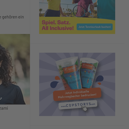
e gehören ein
ozami