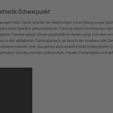
athletik-Schwerpunkt
usgerichtet. Dabei wird bei der langfristigen Entwicklung junger Spi
nce eines Spielers, personalisiertes Training sowohl technischer, takt
eter Turniere gelegt. Dieser ganzheitliche Ansatz zeigt sich aber nich
uch in der alltäglichen Trainingspraxis, so dass in der Academy alle 
rofitieren können. Und das spüren auch ambitionierte Hobbyspieler! E
gehoben. Und das mit viel Leidenschaft, Freude, Vielseitigkeit und def