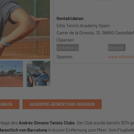
Kontaktdaten
Elite Tennis Academy Spain
Carrer de la Ginesta, 13, 08860 Castellde
| Spanien
Vertreten in
Website
Spanien
www.elitenni
UNGEN
AKADEMIE-BEWERTUNG ABGEBEN
Anlage des
Andrés Gimeno Tennis Clubs
. Der Club wurde bereits 1974 g
dwestlich von Barcelona
in kurzer Entfernung zum Meer. Vom Flughafe