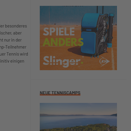
eler besonderes
ischer, aber
t nur in der
Camp-Teilnehmer
uer Tennis wird
initiv einigen
NEUE TENNISCAMPS