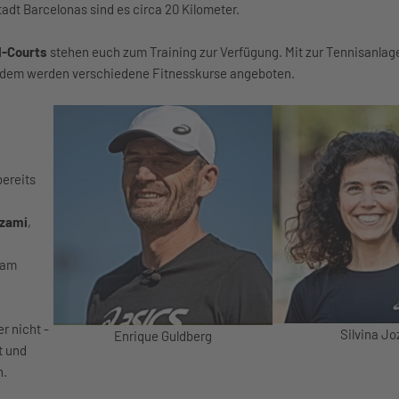
adt Barcelonas sind es circa 20 Kilometer.
l-Courts
stehen euch zum Training zur Verfügung. Mit zur Tennisanlag
ßerdem werden verschiedene Fitnesskurse angeboten.
bereits
ozami
,
eam
r nicht -
Silvina J
Enrique Guldberg
t und
n.