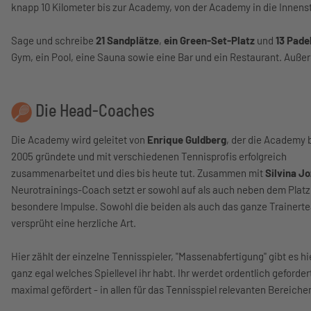
knapp 10 Kilometer bis zur Academy, von der Academy in die Innenst
Sage und schreibe
21 Sandplätze
,
ein Green-Set-Platz
und
13 Pade
Gym, ein Pool, eine Sauna sowie eine Bar und ein Restaurant. Au
Die Head-Coaches
Die Academy wird geleitet von
Enrique Guldberg
, der die Academy 
2005 gründete und mit verschiedenen Tennisprofis erfolgreich
zusammenarbeitet und dies bis heute tut. Zusammen mit
Silvina J
Neurotrainings-Coach setzt er sowohl auf als auch neben dem Platz
besondere Impulse. Sowohl die beiden als auch das ganze Trainert
versprüht eine herzliche Art.
Hier zählt der einzelne Tennisspieler, "Massenabfertigung" gibt es hie
ganz egal welches Spiellevel ihr habt. Ihr werdet ordentlich geforder
maximal gefördert - in allen für das Tennisspiel relevanten Bereiche