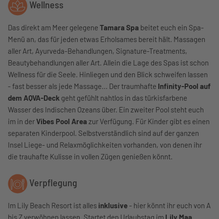
Wellness
Das direkt am Meer gelegene
Tamara Spa
beitet euch ein Spa-
Menü an, das für jeden etwas Erholsames bereit hält. Massagen
aller Art, Ayurveda-Behandlungen, Signature-Treatments,
Beautybehandlungen aller Art. Allein die Lage des Spas ist schon
Wellness für die Seele. Hinliegen und den Blick schweifen lassen
- fast besser als jede Massage... Der traumhafte
Infinity-Pool auf
dem AQVA-Deck
geht gefühlt nahtlos in das türkisfarbene
Wasser des Indischen Ozeans über. Ein zweiter Pool steht euch
im in der
Vibes Pool Area
zur Verfügung. Für Kinder gibt es einen
separaten Kinderpool. Selbstverständlich sind auf der ganzen
Insel Liege- und Relaxmöglichkeiten vorhanden, von denen ihr
die trauhafte Kulisse in vollen Zügen genießen könnt.
Verpflegung
Im Lily Beach Resort ist alles
inklusive
- hier könnt ihr euch von A
bis Z verwöhnen lassen. Startet den Urlaubstag im
Lily Maa