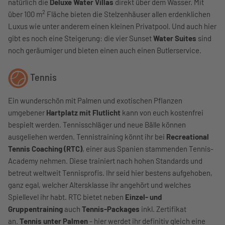
natürlich die
Deluxe Water Villas
direkt über dem Wasser. Mit
2
über 100 m
Fläche bieten die Stelzenhäuser allen erdenklichen
Luxus wie unter anderem einen kleinen Privatpool. Und auch hier
gibt es noch eine Steigerung: die vier Sunset
Water Suites
sind
noch geräumiger und bieten einen auch einen Butlerservice.
Tennis
Ein wunderschön mit Palmen und exotischen Pflanzen
umgebener
Hartplatz mit Flutlicht
kann von euch kostenfrei
bespielt werden. Tennisschläger und neue Bälle können
ausgeliehen werden. Tennistraining könnt ihr bei
Recreational
Tennis Coaching (RTC)
, einer aus Spanien stammenden Tennis-
Academy nehmen. Diese trainiert nach hohen Standards und
betreut weltweit Tennisprofis. Ihr seid hier bestens aufgehoben,
ganz egal, welcher Altersklasse ihr angehört und welches
Spiellevel ihr habt. RTC bietet neben
Einzel- und
Gruppentraining
auch
Tennis-Packages
inkl. Zertifikat
an.
Tennis unter Palmen
- hier werdet ihr definitiv gleich eine