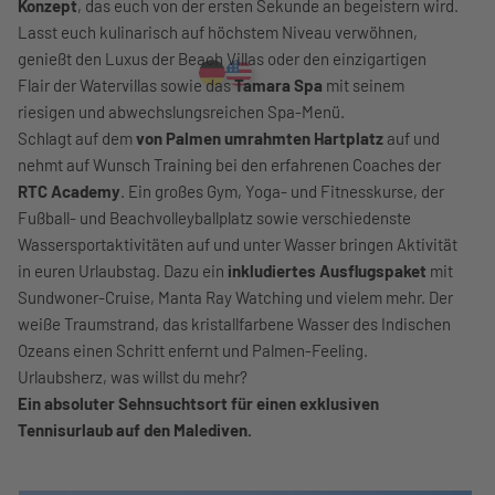
Konzept
, das euch von der ersten Sekunde an begeistern wird.
Lasst euch kulinarisch auf höchstem Niveau verwöhnen,
genießt den Luxus der Beach Villas oder den einzigartigen
Flair der Watervillas sowie das
Tamara Spa
mit seinem
riesigen und abwechslungsreichen Spa-Menü.
Schlagt auf dem
von Palmen umrahmten Hartplatz
auf und
nehmt auf Wunsch Training bei den erfahrenen Coaches der
RTC Academy
. Ein großes Gym, Yoga- und Fitnesskurse, der
Fußball- und Beachvolleyballplatz sowie verschiedenste
Wassersportaktivitäten auf und unter Wasser bringen Aktivität
in euren Urlaubstag. Dazu ein
inkludiertes Ausflugspaket
mit
Sundwoner-Cruise, Manta Ray Watching und vielem mehr. Der
weiße Traumstrand, das kristallfarbene Wasser des Indischen
Ozeans einen Schritt enfernt und Palmen-Feeling.
Urlaubsherz, was willst du mehr?
Ein absoluter Sehnsuchtsort für einen exklusiven
Tennisurlaub auf den Malediven.