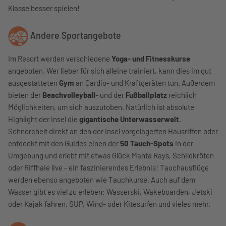
Klasse besser spielen!
Andere Sportangebote
Im Resort werden verschiedene
Yoga- und Fitnesskurse
angeboten. Wer lieber für sich alleine trainiert, kann dies im gut
ausgestatteten
Gym
an Cardio- und Kraftgeräten tun. Außerdem
bieten der
Beachvolleyball
- und der
Fußballplatz
reichlich
Möglichkeiten, um sich auszutoben. Natürlich ist absolute
Highlight der Insel die
gigantische Unterwasserwelt
.
Schnorchelt direkt an den der Insel vorgelagerten Hausriffen oder
entdeckt mit den Guides einen der
50 Tauch-Spots
in der
Umgebung und erlebt mit etwas Glück Manta Rays, Schildkröten
oder Riffhaie live - ein faszinierendes Erlebnis! Tauchausflüge
werden ebenso angeboten wie Tauchkurse. Auch auf dem
Wasser gibt es viel zu erleben: Wasserski, Wakeboarden, Jetski
oder Kajak fahren, SUP, Wind- oder Kitesurfen und vieles mehr.