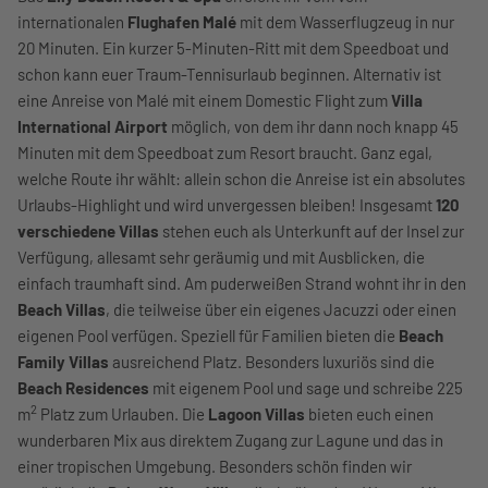
internationalen
Flughafen Malé
mit dem Wasserflugzeug in nur
20 Minuten. Ein kurzer 5-Minuten-Ritt mit dem Speedboat und
schon kann euer Traum-Tennisurlaub beginnen. Alternativ ist
eine Anreise von Malé mit einem Domestic Flight zum
Villa
International Airport
möglich, von dem ihr dann noch knapp 45
Minuten mit dem Speedboat zum Resort braucht. Ganz egal,
welche Route ihr wählt: allein schon die Anreise ist ein absolutes
Urlaubs-Highlight und wird unvergessen bleiben! Insgesamt
120
verschiedene Villas
stehen euch als Unterkunft auf der Insel zur
Verfügung, allesamt sehr geräumig und mit Ausblicken, die
einfach traumhaft sind. Am puderweißen Strand wohnt ihr in den
Beach Villas
, die teilweise über ein eigenes Jacuzzi oder einen
eigenen Pool verfügen. Speziell für Familien bieten die
Beach
Family Villas
ausreichend Platz. Besonders luxuriös sind die
Beach Residences
mit eigenem Pool und sage und schreibe 225
2
m
Platz zum Urlauben. Die
Lagoon Villas
bieten euch einen
wunderbaren Mix aus direktem Zugang zur Lagune und das in
einer tropischen Umgebung. Besonders schön finden wir