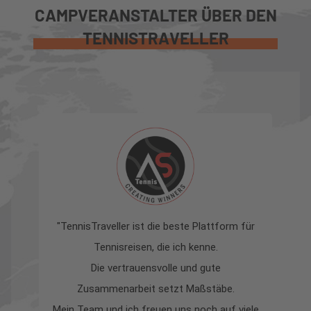
CAMPVERANSTALTER ÜBER DEN
TENNISTRAVELLER
"TennisTraveller ist die beste Plattform für
Tennisreisen, die ich kenne.
z
Die vertrauensvolle und gute
s
Zusammenarbeit setzt Maßstäbe.
la
Mein Team und ich freuen uns noch auf viele