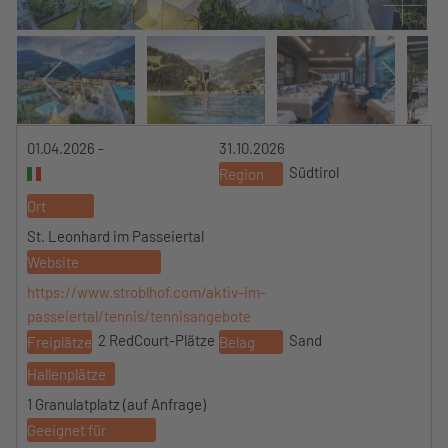
01.04.2026 -
31.10.2026
Südtirol
Region
Ort
St. Leonhard im Passeiertal
Website
https://www.stroblhof.com/aktiv-im-
passeiertal/tennis/tennisangebote
2 RedCourt-Plätze
Sand
Freiplätze
Belag
Hallenplätze
1 Granulatplatz (auf Anfrage)
Geeignet für