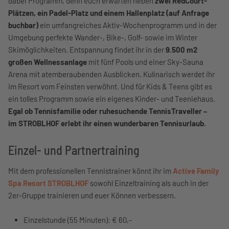
dabei Programm, denn euch erwarten neben
zwei RedCourt-
Plätzen, ein Padel-Platz und einem Hallenplatz (auf Anfrage
buchbar)
ein umfangreiches Aktiv-Wochenprogramm und in der
Umgebung perfekte Wander-, Bike-, Golf- sowie im Winter
Skimöglichkeiten. Entspannung findet ihr in der
9.500 m2
großen Wellnessanlage
mit fünf Pools und einer Sky-Sauna
Arena mit atemberaubenden Ausblicken. Kulinarisch werdet ihr
im Resort vom Feinsten verwöhnt. Und für Kids & Teens gibt es
ein tolles Programm sowie ein eigenes Kinder- und Teeniehaus.
Egal ob Tennisfamilie oder ruhesuchende TennisTraveller –
im STROBLHOF erlebt ihr einen wunderbaren Tennisurlaub.
Einzel- und Partnertraining
Mit dem professionellen Tennistrainer könnt ihr im
Active Family
Spa Resort STROBLHOF
sowohl Einzeltraining als auch in der
2er-Gruppe trainieren und euer Können verbessern.
Einzelstunde (55 Minuten): € 60,-