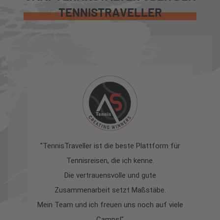
TENNISTRAVELLER
"TennisTraveller ist die beste Plattform für
Tennisreisen, die ich kenne.
z
Die vertrauensvolle und gute
s
Zusammenarbeit setzt Maßstäbe.
la
Mein Team und ich freuen uns noch auf viele
Camps!"