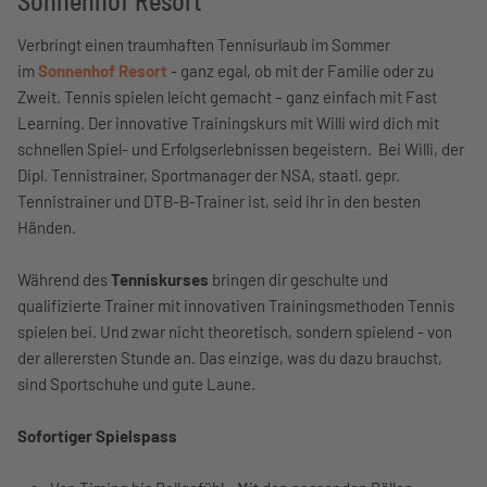
Sonnenhof Resort
Verbringt einen traumhaften Tennisurlaub im Sommer
im
Sonnenhof Resort
- ganz egal, ob mit der Familie oder zu
Zweit. Tennis spielen leicht gemacht – ganz einfach mit Fast
Learning. Der innovative Trainingskurs mit Willi wird dich mit
schnellen Spiel- und Erfolgserlebnissen begeistern. Bei Willi, der
Dipl. Tennistrainer, Sportmanager der NSA, staatl. gepr.
Tennistrainer und DTB-B-Trainer ist, seid ihr in den besten
Händen.
Während des
Tenniskurses
bringen dir geschulte und
qualifizierte Trainer mit innovativen Trainingsmethoden Tennis
spielen bei. Und zwar nicht theoretisch, sondern spielend - von
der allerersten Stunde an. Das einzige, was du dazu brauchst,
sind Sportschuhe und gute Laune.
Sofortiger Spielspass