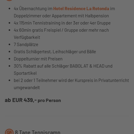
4x Übernachtung im
Hotel Residence La Rotonda
im
Doppelzimmer oder Appartement mit Halbpension
4x 115min Tennistraining in der 3er oder 4er Gruppe
4x 60min gratis Freispiel / Gruppe oder mehr nach
Verfügbarkeit
7 Sandplätze
Gratis Schlägertest, Leihschläger und Bälle
Doppelturnier mit Preisen
30% Rabatt auf alle Schläger BABOLAT & HEAD und
Sportartikel
bei 2 oder 1 Teilnehmer wird der Kurspreis in Privatunterricht
umgewandelt
ab EUR 439,-
pro Person
8 Tage Tenniscamp