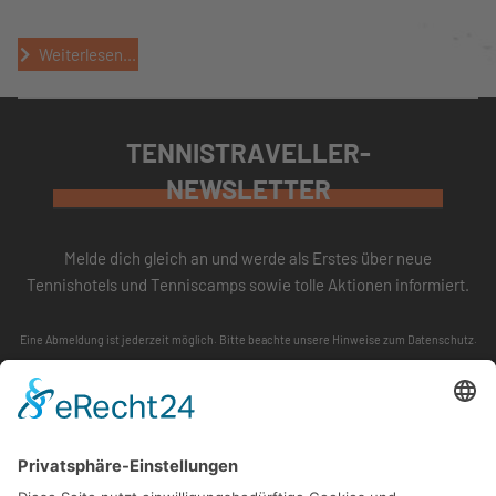
Weiterlesen...
TENNISTRAVELLER-
NEWSLETTER
Melde dich gleich an und werde als Erstes über neue
Tennishotels und Tenniscamps sowie tolle Aktionen informiert.
Eine Abmeldung ist jederzeit möglich. Bitte beachte unsere
Hinweise zum Datenschutz
.