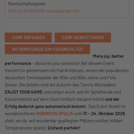
Mannschaftsspieler
Weitere ROBINSON-Urlaubsangebote
CAMP ANFRAGEN
CAMP-BEWERTUNGEN
INFORMATIONEN ZUM VERANSTALTER
More joy, better
performance
– discover your potential! Bei diesem Event
traniert ihr gemeinsam mit Patrik Kühnen, einem der populärsten
deutschen Tennisspieler der 80er und 90er Jahre und Felix
Grewe. Die beiden sind die Autoren des Tennis-Bestsellers
ENJOY YOUR GAME
und zeigen euch, wie ihr Spielfreude und
Konzentration auf dem Court einfach steigern könnt
und der
Erfolg dadurch ganz automatisch kommt.
Das Event findet im
wunderschönen
ROBINSON APULIA
vom
17. - 24. Oktober 2026
statt, wo du auf wunderbar gepflegten Plätzen und bei milden
Temperaturen spielst.
Einfach perfekt!