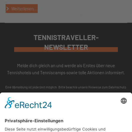
Weiterlesen...
TENNISTRAVELLER-
NEWSLETTER
Melde dich gleich an und werde als Erstes über neue
Tennishotels und Tenniscamps sowie tolle Aktionen informiert.
Eine Abmeldung ist jederzeit möglich. Bitte beachte unsere
Hinweise zum Datenschutz
.