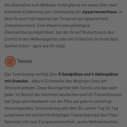
Als Alternative zum Wellness-Hotel gibt es ein etwas über zwei
Kilometer Entfernung vom Tenniscamp ein
Appartementhaus
, in
dem ihr euch mit maximal vier Personen pro Appartement
einbuchen könnt. Eine etwas kostengünstigere
Übernachtungsmöglichkeit, bei der ihr auf Wunsch auch den
Eintritt in den Wellnessgarten oder ein Frühstück im Hotel dazu
buchen könnt - ganz wie ihr mögt.
Tennis
Das Tenniscamp verfügt über
8 Sandplätze und 4 Hallenplätze
mit Granulat
- alles in Sichtweite des Waginger Sees am
Ortsrand gelegen. Sepp Baumgartner lebt Tennis und das spürt
jeder. Im Besitzt der höchsten deutschen und US-Trainerlizenzen
hat Sepp sein Handwerk von der Pike auf gelernt und bringt
hervorragendes Tennistraining seit über 30 Jahren Tag für Tag
zusammen mit seinem fünfköpfigen Trainerteam auf den Platz.
Dekoriert mit zwei Europameistertiteln, sechs Weltmeistertitel