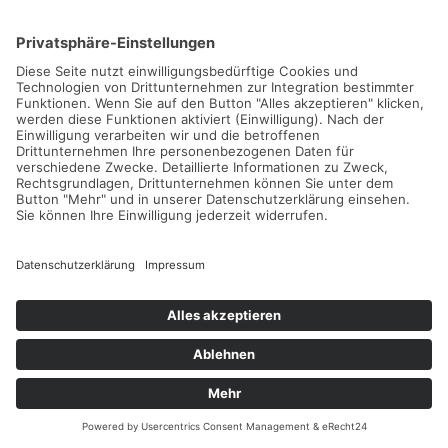
NEUE TENNISCAMPS
Herbst-Camps im Zischka-Tenniscamp in
Rabac
05.09.2026 -
25.10.2026