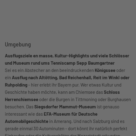
Umgebung
Ausflugsziele en masse, Kultur-Highlights und viele Schlösser
und Museum rund ums Tenniscamp Sepp Baumgartner
Sei es ein Abstecher an den beeindruckenden
Königssee
oder
ein
Ausflug nach Altötting, Bad Reichenhall, Reit im Winkl oder
Ruhpolding
- hier erlebt ihr Bayern pur. Wer etwas Kultur und
Geschichte haben möchte, kann am Chiemsee das
Schloss
Herrenchiemsee
oder die Burgen in Tittmoning oder Burghausen
besuchen. Das
Siegsdorfer Mammut-Museum
ist genauso
interessant wie das
EFA-Museum für Deutsche
Automobilgeschichte
in Amerang. Und nach Salzburg sind es
gerade einmal 30 Autominuten - dort könnt ihr natürlich perfekt
Einkaufen oder die Kulturschätze der Mozartstadt erkunden.