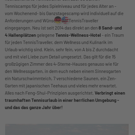
Tenniscamps für jedes Spielniveau und für jedes Alter an -
vom Wochenend- bis Ganzstagescamp wird individuell auf die
Anforderungen und Wünsche der TennisTraveller
eingegangen. Neu ist seit 2014 das direkt an den
8 Sand- und
4 Hallenplätzen
gelegene
Tennis-Wellness-Hotel
- ein Traum
für jeden TennisTraveller, dem Wellness und Kulinarik im
Urlaub wichtig sind. Klein, sehr fein, von A bis Z durchdacht
und mit viel Liebe zum Detail umgesetzt. Das gilt für die 15
großzügigen Zimmer des 4-Sterne-Hauses genauso wie für
den Wellnessgarten, in dem euch neben einem Sinnesgarten
ein Naturschwimmteich, 7 verschiedene Saunen, ein Zen-
Garten mit japanischen Teehaus und vieles mehr erwartet.
Alles nach Feng-Shui-Prinzipien ausgerichtet.
Verbringt einen
traumhaften Tennisurlaub in einer herrlichen Umgebung -
und das das ganze Jahr über!