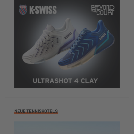
Trainingsaufbau, echt tolle Ballmaschinen
Zufriedenheit mit dem Trainerteam
5/5
Einfach nur Top
Würdest du das Hotel/Camp anderen
TennisTravellern weiterempfehlen?
Ja
Dein abschließender Kommentar
10 von 1p Punkten mit Stern
TennisTraveller-Newsletter
Nein, ich möchte derzeit keine weiteren
TennisTraveller-News.
NEUE TENNISHOTELS