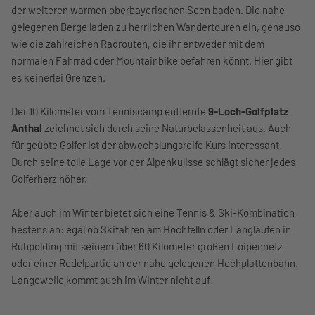
der weiteren warmen oberbayerischen Seen baden. Die nahe
gelegenen Berge laden zu herrlichen Wandertouren ein, genauso
wie die zahlreichen Radrouten, die ihr entweder mit dem
normalen Fahrrad oder Mountainbike befahren könnt. Hier gibt
es keinerlei Grenzen.
Der 10 Kilometer vom Tenniscamp entfernte
9-Loch-Golfplatz
Anthal
zeichnet sich durch seine Naturbelassenheit aus. Auch
für geübte Golfer ist der abwechslungsreife Kurs interessant.
Durch seine tolle Lage vor der Alpenkulisse schlägt sicher jedes
Golferherz höher.
Aber auch im Winter bietet sich eine Tennis & Ski-Kombination
bestens an: egal ob Skifahren am Hochfelln oder Langlaufen in
Ruhpolding mit seinem über 60 Kilometer großen Loipennetz
oder einer Rodelpartie an der nahe gelegenen Hochplattenbahn.
Langeweile kommt auch im Winter nicht auf!