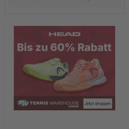
Auch volle Punktzahl..
Service: Freundlichkeit, Flexibilität, etc.
5/5
Auch da einfach nur Top
Sportangebot allgemein: Fitness, Kurse etc.
5/5
Tenniskurse super gemacht... Gut Einteilung,
nette und kompetente Trainer
Zustand der Tennisplätze/Anlage
5/5
Toller Zustand
Zufriedenheit mit dem Tennistraining
5/5
Gruppeneinteilung super, wenn jdm von der
Spielstärke nicht passt, gibt es Einzeltraining.
Guter Trainingsaufbau, gute
Gruppenzusammenstellung, guter