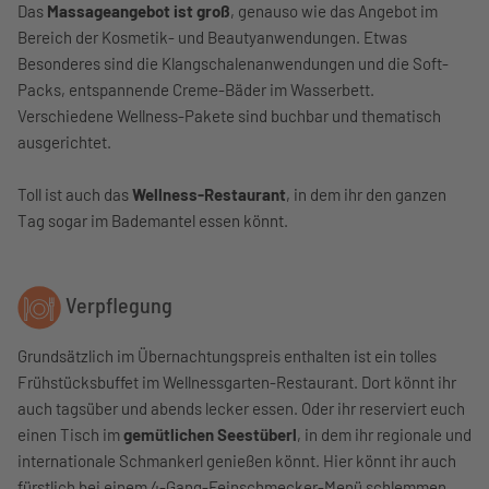
Das
Massageangebot ist groß
, genauso wie das Angebot im
Bereich der Kosmetik- und Beautyanwendungen. Etwas
Besonderes sind die Klangschalenanwendungen und die Soft-
Packs, entspannende Creme-Bäder im Wasserbett.
Verschiedene Wellness-Pakete sind buchbar und thematisch
ausgerichtet.
Toll ist auch das
Wellness-Restaurant
, in dem ihr den ganzen
Tag sogar im Bademantel essen könnt.
Verpflegung
Grundsätzlich im Übernachtungspreis enthalten ist ein tolles
Frühstücksbuffet im Wellnessgarten-Restaurant. Dort könnt ihr
auch tagsüber und abends lecker essen. Oder ihr reserviert euch
einen Tisch im
gemütlichen Seestüberl
, in dem ihr regionale und
internationale Schmankerl genießen könnt. Hier könnt ihr auch
fürstlich bei einem 4-Gang-Feinschmecker-Menü schlemmen.