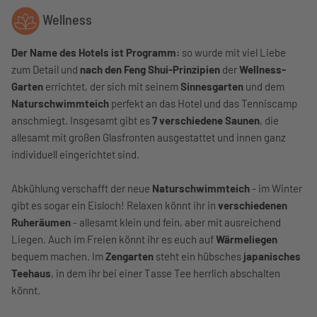
Wellness
Der Name des Hotels ist Programm:
so wurde mit viel Liebe
zum Detail und
nach den Feng Shui-Prinzipien
der
Wellness-
Garten
errichtet, der sich mit seinem
Sinnesgarten
und dem
Naturschwimmteich
perfekt an das Hotel und das Tenniscamp
anschmiegt. Insgesamt gibt es
7 verschiedene Saunen
, die
allesamt mit großen Glasfronten ausgestattet und innen ganz
individuell eingerichtet sind.
Abkühlung verschafft der neue
Naturschwimmteich
- im Winter
gibt es sogar ein Eisloch! Relaxen könnt ihr in
verschiedenen
Ruheräumen
- allesamt klein und fein, aber mit ausreichend
Liegen. Auch im Freien könnt ihr es euch auf
Wärmeliegen
bequem machen. Im
Zengarten
steht ein hübsches
japanisches
Teehaus
, in dem ihr bei einer Tasse Tee herrlich abschalten
könnt.