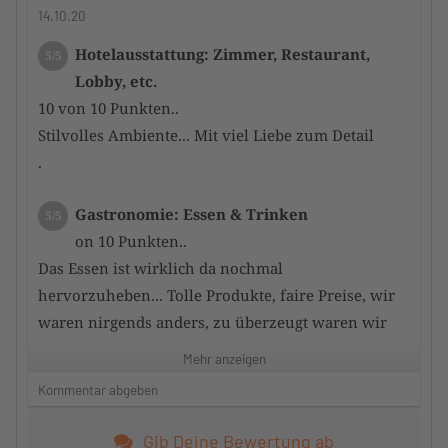
14.10.20
Hotelausstattung: Zimmer, Restaurant,
5/5
Lobby, etc.
10 von 10 Punkten..
Stilvolles Ambiente... Mit viel Liebe zum Detail
.
Gastronomie: Essen & Trinken
5/5
on 10 Punkten..
Das Essen ist wirklich da nochmal
hervorzuheben... Tolle Produkte, faire Preise, wir
waren nirgends anders, zu überzeugt waren wir
von Ambiente, Preis und vor allem Geschmack.
Mehr anzeigen
EINFACH NUR Top
Kommentar abgeben
Wellness: Badebereich, Sauna, etc.
5/5
Gib Deine Bewertung ab