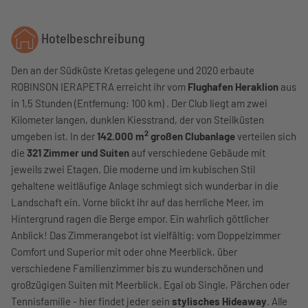
Hotelbeschreibung
Den an der Südküste Kretas gelegene und 2020 erbaute
ROBINSON IERAPETRA erreicht ihr vom
Flughafen Heraklion
aus
in 1,5 Stunden (Entfernung: 100 km) . Der Club liegt am zwei
Kilometer langen, dunklen Kiesstrand, der von Steilküsten
2
umgeben ist. In der
142.000 m
großen Clubanlage
verteilen sich
die
321 Zimmer und Suiten
auf verschiedene Gebäude mit
jeweils zwei Etagen. Die moderne und im kubischen Stil
gehaltene weitläufige Anlage schmiegt sich wunderbar in die
Landschaft ein. Vorne blickt ihr auf das herrliche Meer, im
Hintergrund ragen die Berge empor. Ein wahrlich göttlicher
Anblick! Das Zimmerangebot ist vielfältig: vom Doppelzimmer
Comfort und Superior mit oder ohne Meerblick, über
verschiedene Familienzimmer bis zu wunderschönen und
großzügigen Suiten mit Meerblick. Egal ob Single, Pärchen oder
Tennisfamilie - hier findet jeder sein
stylisches Hideaway
. Alle