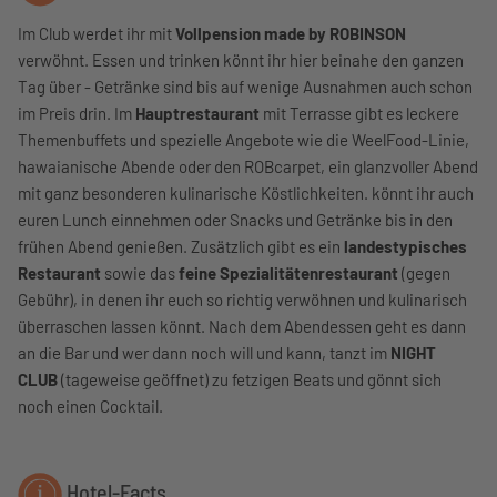
Im Club werdet ihr mit
Vollpension made by ROBINSON
verwöhnt. Essen und trinken könnt ihr hier beinahe den ganzen
Tag über - Getränke sind bis auf wenige Ausnahmen auch schon
im Preis drin. Im
Hauptrestaurant
mit Terrasse gibt es leckere
Themenbuffets und spezielle Angebote wie die WeelFood-Linie,
hawaianische Abende oder den ROBcarpet, ein glanzvoller Abend
mit ganz besonderen kulinarische Köstlichkeiten. könnt ihr auch
euren Lunch einnehmen oder Snacks und Getränke bis in den
frühen Abend genießen. Zusätzlich gibt es ein
landestypisches
Restaurant
sowie das
feine Spezialitätenrestaurant
(gegen
Gebühr), in denen ihr euch so richtig verwöhnen und kulinarisch
überraschen lassen könnt. Nach dem Abendessen geht es dann
an die Bar und wer dann noch will und kann, tanzt im
NIGHT
CLUB
(tageweise geöffnet) zu fetzigen Beats und gönnt sich
noch einen Cocktail.
Hotel-Facts