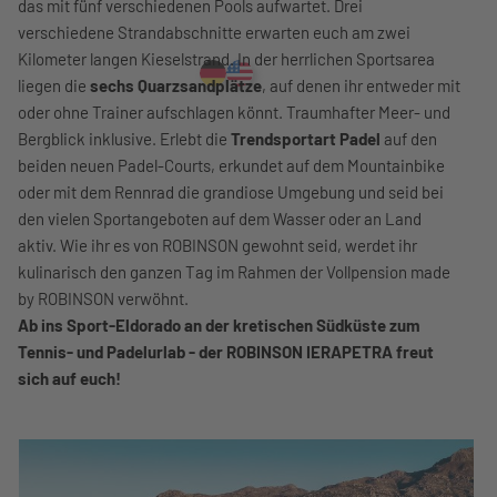
das mit fünf verschiedenen Pools aufwartet. Drei
verschiedene Strandabschnitte erwarten euch am zwei
Kilometer langen Kieselstrand. In der herrlichen Sportsarea
liegen die
sechs Quarzsandplätze
, auf denen ihr entweder mit
oder ohne Trainer aufschlagen könnt. Traumhafter Meer- und
Bergblick inklusive. Erlebt die
Trendsportart Padel
auf den
beiden neuen Padel-Courts, erkundet auf dem Mountainbike
oder mit dem Rennrad die grandiose Umgebung und seid bei
den vielen Sportangeboten auf dem Wasser oder an Land
aktiv. Wie ihr es von ROBINSON gewohnt seid, werdet ihr
kulinarisch den ganzen Tag im Rahmen der Vollpension made
by ROBINSON verwöhnt.
Ab ins Sport-Eldorado an der kretischen Südküste zum
Tennis- und Padelurlab - der ROBINSON IERAPETRA freut
sich auf euch!