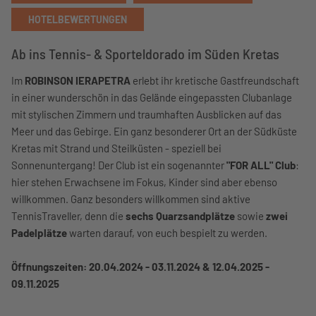
HOTELBEWERTUNGEN
Ab ins Tennis- & Sporteldorado im Süden Kretas
Im
ROBINSON IERAPETRA
erlebt ihr kretische Gastfreundschaft
in einer wunderschön in das Gelände eingepassten Clubanlage
mit stylischen Zimmern und traumhaften Ausblicken auf das
Meer und das Gebirge. Ein ganz besonderer Ort an der Südküste
Kretas mit Strand und Steilküsten - speziell bei
Sonnenuntergang! Der Club ist ein sogenannter
"FOR ALL" Club
:
hier stehen Erwachsene im Fokus, Kinder sind aber ebenso
willkommen. Ganz besonders willkommen sind aktive
TennisTraveller, denn die
sechs Quarzsandplätze
sowie
zwei
Padelplätze
warten darauf, von euch bespielt zu werden
.
Öffnungszeiten: 20.04.2024 - 03.11.2024 & 12.04.2025 -
09.11.2025