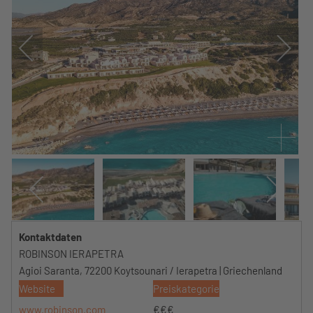
Kontaktdaten
ROBINSON IERAPETRA
Agioi Saranta, 72200 Koytsounari / Ierapetra | Griechenland
Website
Preiskategorie
www.robinson.com
€€€