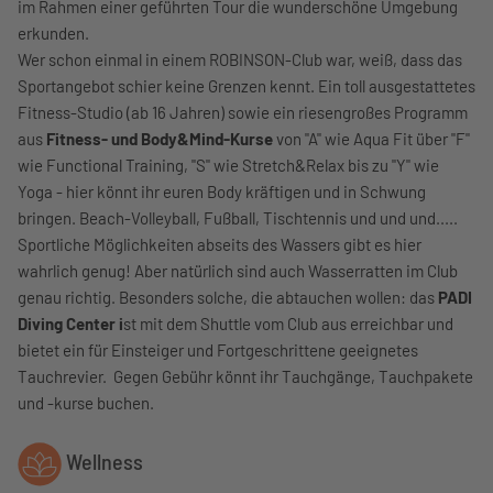
im Rahmen einer geführten Tour die wunderschöne Umgebung
erkunden.
Wer schon einmal in einem ROBINSON-Club war, weiß, dass das
Sportangebot schier keine Grenzen kennt. Ein toll ausgestattetes
Fitness-Studio (ab 16 Jahren) sowie ein riesengroßes Programm
aus
Fitness- und Body&Mind-Kurse
von "A" wie Aqua Fit über "F"
wie Functional Training, "S" wie Stretch&Relax bis zu "Y" wie
Yoga - hier könnt ihr euren Body kräftigen und in Schwung
bringen. Beach-Volleyball, Fußball, Tischtennis und und und.....
Sportliche Möglichkeiten abseits des Wassers gibt es hier
wahrlich genug! Aber natürlich sind auch Wasserratten im Club
genau richtig. Besonders solche, die abtauchen wollen: das
PADI
Diving Center i
st mit dem Shuttle vom Club aus erreichbar und
bietet ein für Einsteiger und Fortgeschrittene geeignetes
Tauchrevier. Gegen Gebühr könnt ihr Tauchgänge, Tauchpakete
und -kurse buchen.
Wellness