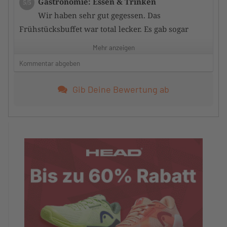
Gastronomie: Essen & Trinken
5/5
Wir haben sehr gut gegessen. Das
Frühstücksbuffet war total lecker. Es gab sogar
frischgepressten Orangensaft und Sekt. Top
Mehr anzeigen
Abendessen, immer sehr schön serviert.
Kommentar abgeben
Wellness: Badebereich, Sauna, etc.
5/5
Gib Deine Bewertung ab
Wir haben den Sauna- und Badebereich im
Partnerhotel Andreus genutzt und das war
fantastisch.
Service: Freundlichkeit, Flexibilität, etc.
5/5
Top.
Sportangebot allgemein: Fitness, Kurse etc.
5/5
Haben die Hotel Fahrräder ausgeliehen. Sie
waren in einem erwähnenswerten guten Zustand.