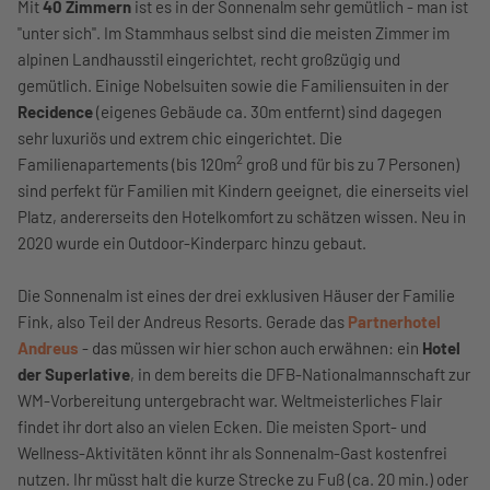
Mit
40 Zimmern
ist es in der Sonnenalm sehr gemütlich - man ist
"unter sich". Im Stammhaus selbst sind die meisten Zimmer im
alpinen Landhausstil eingerichtet, recht großzügig und
gemütlich. Einige Nobelsuiten sowie die Familiensuiten in der
Recidence
(eigenes Gebäude ca. 30m entfernt) sind dagegen
sehr luxuriös und extrem chic eingerichtet. Die
2
Familienapartements (bis 120m
groß und für bis zu 7 Personen)
sind perfekt für Familien mit Kindern geeignet, die einerseits viel
Platz, andererseits den Hotelkomfort zu schätzen wissen.
Neu in
2020 wurde ein Outdoor-Kinderparc hinzu gebaut.
Die Sonnenalm ist eines der drei exklusiven Häuser der Familie
Fink, also Teil der Andreus Resorts. Gerade das
Partnerhotel
Andreus
- das müssen wir hier schon auch erwähnen: ein
Hotel
der Superlative
, in dem bereits die DFB-Nationalmannschaft zur
WM-Vorbereitung untergebracht war. Weltmeisterliches Flair
findet ihr dort also an vielen Ecken. Die meisten Sport- und
Wellness-Aktivitäten könnt ihr als Sonnenalm-Gast kostenfrei
nutzen. Ihr müsst halt die kurze Strecke zu Fuß (ca. 20 min.) oder