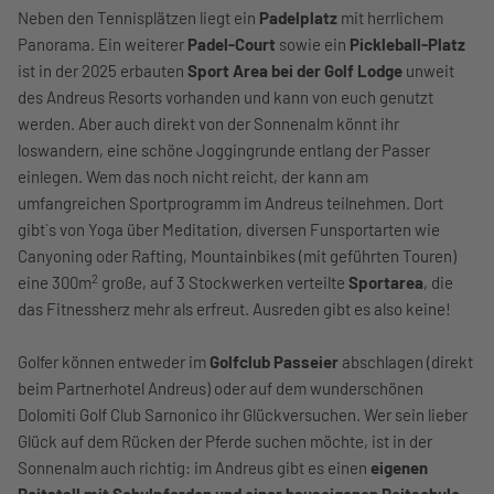
Neben den Tennisplätzen liegt ein
Padelplatz
mit herrlichem
Panorama. Ein weiterer
Padel-Court
sowie ein
Pickleball-Platz
ist in der 2025 erbauten
Sport Area bei der Golf Lodge
unweit
des Andreus Resorts vorhanden und kann von euch genutzt
werden. Aber auch direkt von der Sonnenalm könnt ihr
loswandern, eine schöne Joggingrunde entlang der Passer
einlegen. Wem das noch nicht reicht, der kann am
umfangreichen Sportprogramm im Andreus teilnehmen. Dort
gibt`s von Yoga über Meditation, diversen Funsportarten wie
Canyoning oder Rafting, Mountainbikes (mit geführten Touren)
2
eine 300m
große, auf 3 Stockwerken verteilte
Sportarea
, die
das Fitnessherz mehr als erfreut. Ausreden gibt es also keine!
Golfer können entweder im
Golfclub Passeier
abschlagen (direkt
beim Partnerhotel Andreus) oder auf dem wunderschönen
Dolomiti Golf Club Sarnonico ihr Glückversuchen. Wer sein lieber
Glück auf dem Rücken der Pferde suchen möchte, ist in der
Sonnenalm auch richtig: im Andreus gibt es einen
eigenen