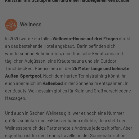
Reitstall mit Schulpferden und einer hauseigenen Reitschule
.
Wellness
In 2020 wurde ein tolles
Wellness-House auf drei Etagen
direkt
an das bestehende Hotel angebaut. Darin befinden sich
wunderschöne Ruhebereich, eine finnische Eventsauna mit
täglichen Aufgüssen, eine Kräutersauna und ein Outdoor
Tauchbecken. Ebenso neu ist der
25 Meter lange und beheizte
Außen-Sportpool
. Nach dem harten Tennistraining könnt ihr
euch aber auch im
Hallenbad
in der Sonnenalm entspannen. In
der Beauty-Wellnessalm gibt es für Klein und Groß verschiedene
Massagen.
Und auch in Sachen Wellness gilt: wer es noch eine Nummer
größer, schicker und exklusiver haben möchte, dem steht der
Wellnessbereich des Partnerhotels Andreus jederzeit offen. Aber
eigentlich ist für den TennisTraveller in der Sonnenalm schon