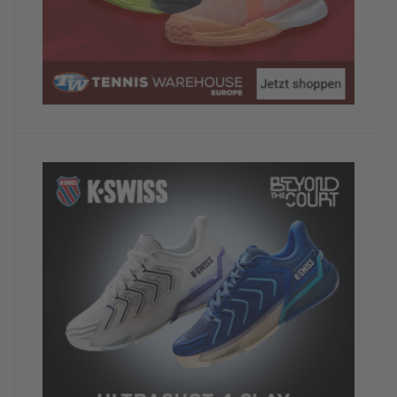
Bremsen, Schaltung, Luftdruck alles top.
Zustand der Tennisplätze/Anlage
4/5
Trotz starken Gewittern konnten wir die
Tennisplätze jeden Tag nutzen. Die Plätze sind in
einem guten Zustand, vielleicht ein bisschen eng
was aber bei dieser "Hanglage" verständlich ist.
Einziger Wermutstropfen, die 4-er Gruppenstunde
Tennis kostet 4x den Preis einer 2er Gruppe was
doch ein stolzer Preis ist. (€ 168,-- pro Einheit) Wir
vermuten, dass das ein
Computer/Abrechnungsproblem ist. Die
Rezeptionisten konnte unsere Zweifel an der
Abrechnung jedoch nicht verstehen.
Zufriedenheit mit dem Tennistraining
5/5
Gute Übungen, kurzweilige Stunde, sehr