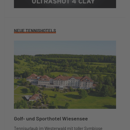
zufrieden.
Zufriedenheit mit dem Trainerteam
5/5
Netter sympathischer Trainer, der auch was
NEUE TENNISHOTELS
kann.
Würdest du das Hotel/Camp anderen
TennisTravellern weiterempfehlen?
Ja
Dein abschließender Kommentar
Wir kommen wieder.
TennisTraveller-Newsletter
JA, ich abonniere den Newsletter.
Golf- und Sporthotel Wiesensee
Tennisurlaub im Westerwald mit toller Symbiose