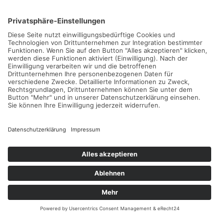
Herbst-Camps im Zischka-Tenniscamp in
Rabac
05.09.2026 -
25.10.2026
Weiterlesen...