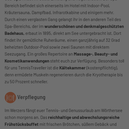
Bereich befindet sich einerseits im Hotel mit Indoor-Pool,
Kräutersauna, Dampfbad, Infrarotkabine und einigem mehr.
Durch einen verglasten Gang gelangt ihr in den anderen Teil des
Spa-Bereichs, der im
wunderschönen und denkmalgeschützten
Badehaus,
erbaut in 1895, direkt am See untergebracht ist. Dort
findet ihr gemütliche Ruheräume, einen ganzjährig auf 32 Grad
beheizten Outdoor-Pool sowie zwei Saunen mit direktem
Seezugang. Ein großes Repertoire an
Massage-, Beauty- und
Kosmetikanwendungen
steht euch zur Verfügung. Besonders toll
für uns TennisTraveller ist die
Kältekammer
(kostenpflichtig),
denn ermüdete Muskeln regenerieren durch die Kryotherapie bis
zu 50 Prozent schneller.
Verpflegung
Im Werzers fängt euer Tennis- und Genussurlaub am Wörthersee
schon morgens an. Das
reichhaltige und abwechslungsreiche
Frühstücksbuffet
mit frischen Brötchen, süßem Gebäck und