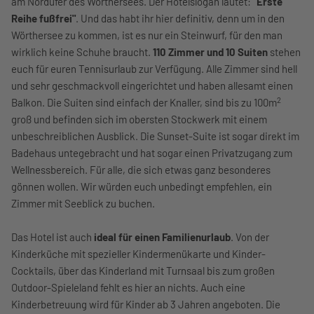
am Nordufer des Wörthersees. Der Hotelslogan lautet:
"Erste
Reihe fußfrei"
. Und das habt ihr hier definitiv, denn um in den
Wörthersee zu kommen, ist es nur ein Steinwurf, für den man
wirklich keine Schuhe braucht.
110 Zimmer und 10 Suiten
stehen
euch für euren Tennisurlaub zur Verfügung. Alle Zimmer sind hell
und sehr geschmackvoll eingerichtet und haben allesamt einen
2
Balkon. Die Suiten sind einfach der Knaller, sind bis zu 100m
groß und befinden sich im obersten Stockwerk mit einem
unbeschreiblichen Ausblick. Die Sunset-Suite ist sogar direkt im
Badehaus untegebracht und hat sogar einen Privatzugang zum
Wellnessbereich. Für alle, die sich etwas ganz besonderes
gönnen wollen. Wir würden euch unbedingt empfehlen, ein
Zimmer mit Seeblick zu buchen.
Das Hotel ist auch
ideal für einen Familienurlaub
. Von der
Kinderküche mit spezieller Kindermenükarte und Kinder-
Cocktails, über das Kinderland mit Turnsaal bis zum großen
Outdoor-Spieleland fehlt es hier an nichts. Auch eine
Kinderbetreuung wird für Kinder ab 3 Jahren angeboten. Die