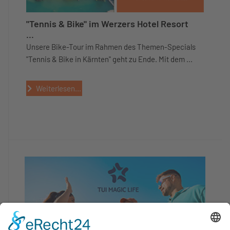
"Tennis & Bike" im Werzers Hotel Resort
...
Unsere Bike-Tour im Rahmen des Themen-Specials
"Tennis & Bike in Kärnten" geht zu Ende. Mit dem ...
Weiterlesen...