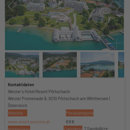
Kontaktdaten
Werzer`s Hotel Resort Pörtschach
Werzer Promenade 8, 9210 Pörtschach am Wörthersee |
Österreich
Website
Preiskategorie
www.resort.werzers.at
€€€
7 Sandplätze
Hotelniveau
Freiplätze