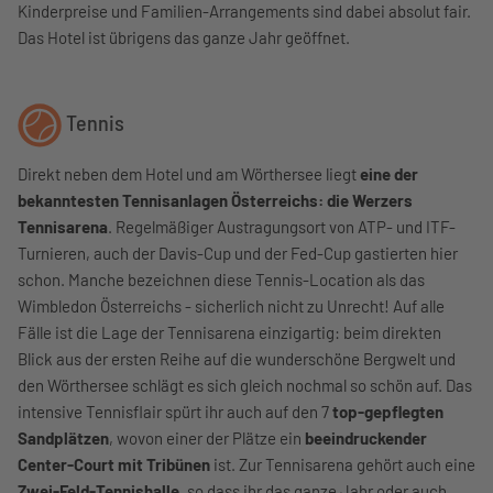
Kinderpreise und Familien-Arrangements sind dabei absolut fair.
Das Hotel ist übrigens das ganze Jahr geöffnet.
Tennis
Direkt neben dem Hotel und am Wörthersee liegt
eine der
bekanntesten Tennisanlagen Österreichs: die Werzers
Tennisarena
. Regelmäßiger Austragungsort von ATP- und ITF-
Turnieren, auch der Davis-Cup und der Fed-Cup gastierten hier
schon. Manche bezeichnen diese Tennis-Location als das
Wimbledon Österreichs - sicherlich nicht zu Unrecht! Auf alle
Fälle ist die Lage der Tennisarena einzigartig: beim direkten
Blick aus der ersten Reihe auf die wunderschöne Bergwelt und
den Wörthersee schlägt es sich gleich nochmal so schön auf. Das
intensive Tennisflair spürt ihr auch auf den 7
top-gepflegten
Sandplätzen
, wovon einer der Plätze ein
beeindruckender
Center-Court mit Tribünen
ist. Zur Tennisarena gehört auch eine
Zwei-Feld-Tennishalle,
so dass ihr das ganze Jahr oder auch