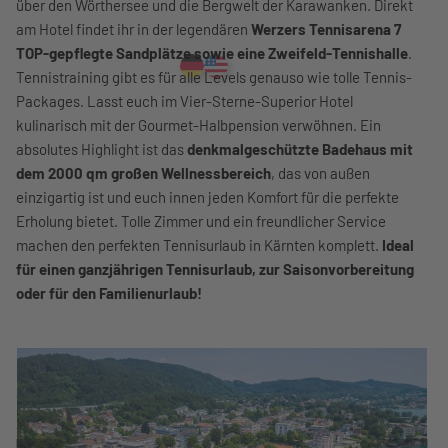
über den Wörthersee und die Bergwelt der Karawanken. Direkt
am Hotel findet ihr in der legendären
Werzers Tennisarena 7
TOP-gepflegte Sandplätze sowie eine Zweifeld-Tennishalle
.
Tennistraining gibt es für alle Levels genauso wie tolle Tennis-
Packages. Lasst euch im Vier-Sterne-Superior Hotel
kulinarisch mit der Gourmet-Halbpension verwöhnen. Ein
absolutes Highlight ist das
denkmalgeschützte Badehaus mit
dem 2000 qm großen Wellnessbereich
, das von außen
einzigartig ist und euch innen jeden Komfort für die perfekte
Erholung bietet. Tolle Zimmer und ein freundlicher Service
machen den perfekten Tennisurlaub in Kärnten komplett.
Ideal
für einen ganzjährigen Tennisurlaub, zur Saisonvorbereitung
oder für den Familienurlaub!