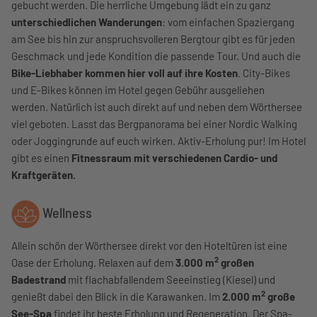
gebucht werden. Die herrliche Umgebung lädt ein zu ganz
unterschiedlichen Wanderungen
: vom einfachen Spaziergang
am See bis hin zur anspruchsvolleren Bergtour gibt es für jeden
Geschmack und jede Kondition die passende Tour. Und auch die
Bike-Liebhaber kommen hier voll auf ihre Kosten
. City-Bikes
und E-Bikes können im Hotel gegen Gebühr ausgeliehen
werden. Natürlich ist auch direkt auf und neben dem Wörthersee
viel geboten. Lasst das Bergpanorama bei einer Nordic Walking
oder Joggingrunde auf euch wirken. Aktiv-Erholung pur! Im Hotel
gibt es einen
Fitnessraum mit verschiedenen Cardio- und
Kraftgeräten.
Wellness
Allein schön der Wörthersee direkt vor den Hoteltüren ist eine
2
Oase der Erholung. Relaxen auf dem
3.000 m
großen
Badestrand
mit flachabfallendem Seeeinstieg (Kiesel) und
2
genießt dabei den Blick in die Karawanken. Im
2.000 m
große
See-Spa
findet ihr beste Erholung und Regeneration. Der Spa-