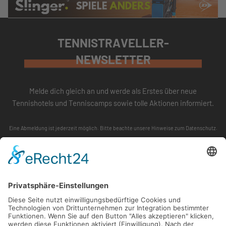
TENNISTRAVELLER-
NEWSLETTER
Melde dich gleich an und werde als Erstes über neue
Tennishotels und Tenniscamps sowie tolle Aktionen informiert.
Eine Abmeldung ist jederzeit möglich. Bitte beachte unsere
Hinweise zum Datenschutz
.
ABONNIEREN