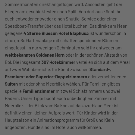
Sommermonaten direkt angeflogen wird. Ansonsten geht der
Flieger am geschicktesten nach Split. Von dort aus könnt ihr
euch entweder entweder einen Shuttle-Service oder einen
Speedboat-Transfer über das Hotel buchen. Das direkt am Meer
gelegene
4 Sterne Bluesun Hotel
Elaphusa
ist wunderschön in
eine große Gartenanlage mit schattenspendenden Bäumen
eingefasst. In nur wenigen Gehminuten seid ihr entweder am
weltbekannten Goldenen Horn
oder in der schönen Altstadt von
Bol. Die insgesamt
307 Hotelzimmer
verteilen sich auf dem Areal
auf zwei Wohnbereiche. Ihr könnt zwischen
Standard-,
Premium- oder Superior-Doppelzimmern
oder verschiedenen
Suiten
mit oder ohne Meerblick wählen. Für Familien gibt es
spezielle
Familienzimmer
mit zwei Schlafzimmern und zwei
Bädern. Unser Tipp: bucht euch unbedingt ein Zimmer mit
Meerblick - der Blick vom Balkon auf das azurblaue Meer ist
definitiv einen kleinen Aufpreis wert. Für Kinder wird in der
Hauptsaison ein Animationsprogramm für Groß und Klein
angeboten. Hunde sind im Hotel auch willkommen.