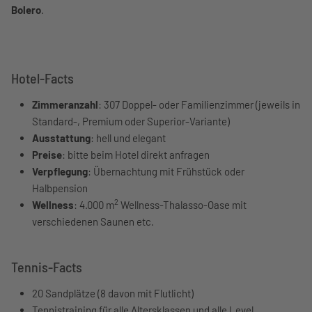
Bolero
.
Hotel-Facts
Zimmeranzahl
: 307 Doppel- oder Familienzimmer (jeweils in
Standard-, Premium oder Superior-Variante)
Ausstattung
: hell und elegant
Preise
: bitte beim Hotel direkt anfragen
Verpflegung
: Übernachtung mit Frühstück oder
Halbpension
2
Wellness
: 4.000 m
Wellness-Thalasso-Oase mit
verschiedenen Saunen etc.
Tennis-Facts
20 Sandplätze (8 davon mit Flutlicht)
Tennistraining für alle Altersklassen und alle Level