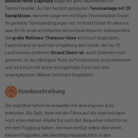
Bluesun Hotel Elaphusa
sogar ein ganz Besonderes für
TennisTraveller. Auf der herrlich gelegenen
Tennisanlage mit 20
Sandplätzen
, darunter sogar ein richtiges Tennisstadion findet
ihr perfekte Tennisbedingungen vor. Im Hotel findet ihr alles vor,
was ihr für einen erholsamen Aktivurlaub braucht. Insbesondere
die
große Wellness-Thalasso-Oase
wird euch begeistern.
Faszinierend ist auch die Umgebung des Hotels: der nur 10
Laufminuten entfernte
Strand Zlatni rat
, auch Goldenes Horn
genannt, ist das häufigste Motiv auf kroatischen Ansichtskarten
und wird euch mit seiner einzigartigen Form und dem
smaragdgrünen Wasser bestimmt begeistern.
Hotelbeschreibung
Die Insel Brač könnt ihr entweder mit dem eigenen Auto
erreichen. Bis Split, dann mit der Fähre auf die Insel und dann
noch einen kleinen Hüpfer bis nach Bol. Bequemer könnt ihr es
mit dem Flugzeug haben: die Insel verfügt selbst über einen
kleinen Flughafen, der allerdings hauptsächlich in den