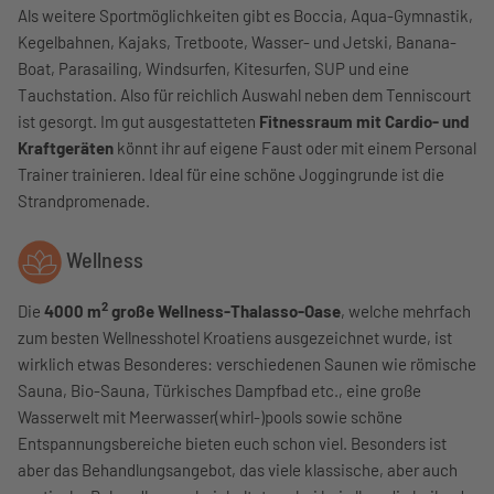
Als weitere Sportmöglichkeiten gibt es Boccia, Aqua-Gymnastik,
Kegelbahnen, Kajaks, Tretboote, Wasser- und Jetski, Banana-
Boat, Parasailing, Windsurfen, Kitesurfen, SUP und eine
Tauchstation. Also für reichlich Auswahl neben dem Tenniscourt
ist gesorgt. Im gut ausgestatteten
Fitnessraum mit Cardio- und
Kraftgeräten
könnt ihr auf eigene Faust oder mit einem Personal
Trainer trainieren. Ideal für eine schöne Joggingrunde ist die
Strandpromenade.
Wellness
2
Die
4000 m
große Wellness-Thalasso-Oase
, welche mehrfach
zum besten Wellnesshotel Kroatiens ausgezeichnet wurde, ist
wirklich etwas Besonderes: verschiedenen Saunen wie römische
Sauna, Bio-Sauna, Türkisches Dampfbad etc., eine große
Wasserwelt mit Meerwasser(whirl-)pools sowie schöne
Entspannungsbereiche bieten euch schon viel. Besonders ist
aber das Behandlungsangebot, das viele klassische, aber auch