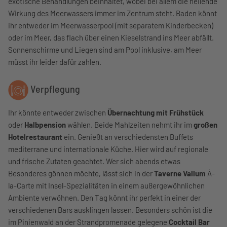
exotische Behandlungen beinhaltet, wobei bei allem die heilende
Wirkung des Meerwassers immer im Zentrum steht. Baden könnt
ihr entweder im Meerwasserpool (mit separatem Kinderbecken)
oder im Meer, das flach über einen Kieselstrand ins Meer abfällt.
Sonnenschirme und Liegen sind am Pool inklusive, am Meer
müsst ihr leider dafür zahlen.
Verpflegung
Ihr könnte entweder zwischen
Übernachtung mit Frühstück
oder
Halbpension
wählen. Beide Mahlzeiten nehmt ihr im
großen
Hotelrestaurant
ein. Genießt an verschiedensten Buffets
mediterrane und internationale Küche. Hier wird auf regionale
und frische Zutaten geachtet. Wer sich abends etwas
Besonderes gönnen möchte, lässt sich in der
Taverne Vallum
À-
la-Carte mit Insel-Spezialitäten in einem außergewöhnlichen
Ambiente verwöhnen. Den Tag könnt ihr perfekt in einer der
verschiedenen Bars ausklingen lassen. Besonders schön ist die
im Pinienwald an der Strandpromenade gelegene
Cocktail Bar