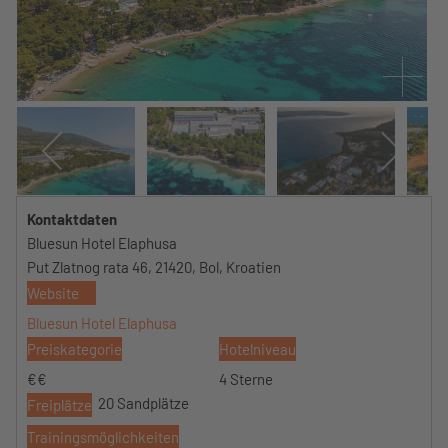
Kontaktdaten
Bluesun Hotel Elaphusa
Put Zlatnog rata 46, 21420, Bol, Kroatien
Website
Bluesun Hotel Elaphusa
Preiskategorie
Hotelniveau
€€
4 Sterne
20 Sandplätze
Freiplätze
Trainingsmöglichkeiten