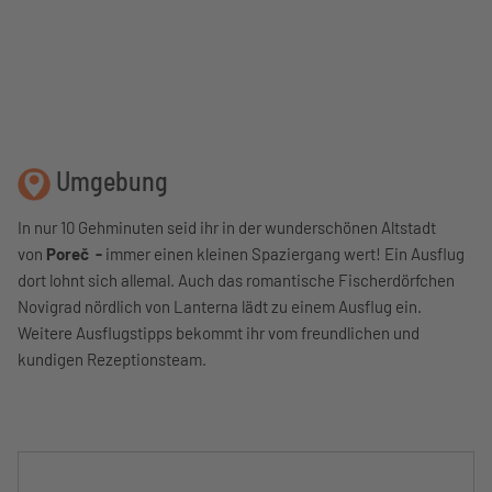
Umgebung
In nur 10 Gehminuten seid ihr in der wunderschönen Altstadt
von
Poreč -
immer einen kleinen Spaziergang wert! Ein Ausflug
dort lohnt sich allemal. Auch das romantische Fischerdörfchen
Novigrad nördlich von Lanterna lädt zu einem Ausflug ein.
Weitere Ausflugstipps bekommt ihr vom freundlichen und
kundigen Rezeptionsteam.