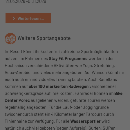
21.03.2026 -
01.11.2026
Weiterlesen...
Weitere Sportangebote
Im Resort könnt ihr kostenfrei zahlreiche Sportmöglichkeiten
nutzen. Im Rahmen des
Stay Fit Programms
werden in der
Hochsaison verschiedene Aktivitäten wie Yoga, Stretching,
Aqua-Aerobic, und vieles mehr angeboten. Auf Wunsch könnt ihr
euch auch ein individuelles Training buchen. Auch Radelfans
kommen auf
über 100 markierten Radwegen
verschiedener
Schwierigkeitsgrade auf ihre Kosten. Fahrräder können im
Bike
Center Poreč
ausgeliehen werden, geführte Touren werden
regelmäßig angeboten. Für die Lauf- oder Joggingrunde
zwischendurch steht ein 4 Kilometer langer Parcours durch
Pinienhaine zur Verfügung. Für alle
Wassersportler
wird
natürlich auch viel geboten (gegen Aufpreis): Surfen, SUPen,