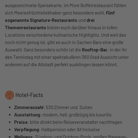
ausgezeichnete Speisekarte, im More Buffetrestaurant fühlen
sich Meeresfrüchteliebhaber ganz besonders wohl.
Fünf
sogenannte Signature-Restaurants
und
drei
Themenrestaurants
bieten euch darüber hinaus in tollen
Locations verschiedene kulinarische Highlights. Und weil das
noch nicht genug ist, gibt es auch in Sachen Bars eine große
Auswahl. Ganz besonders schön ist die
Rooftop-Bar
, in der ihr
den Tennistag mit einer spektakulären 360 Grad Aussicht unter
anderem auf die Altstadt perfekt ausklingen lassen könnt.
Hotel-Facts
Zimmeranzahl
: 530 Zimmer und Suiten
Ausstattung
: modern, hell, großzügig bis luxuriös
Preise
: bitte direkt beim Reiseveranstalter nachfragen
Verpflegung
: Halbpension oder All Inclusive
Wellness
: 11 Indoor- und Outdoor-Pools, großes Massage-,