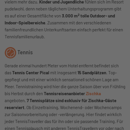
vielem mehr dazu.
Kinder
und Jugendliche
fühlen sich im Resort
pudelwohl, denn neben täglichem Unterhaltungsprogramm gibt
2
es auf einer Gesamtfläche von
3.000 m
tolle Outdoor- und
Indoor-Spielbereiche
. Zusammen mit den verschiedenen
familienfreundlichen Unterkunftsarten einfach perfekt für einen
Tennisfamilienurlaub.
Tennis
Gerade einmal hundert Meter vom Hotel entfernt befindet sich
das
Tennis Center Pical
mit insgesamt
15 Sandplätzen
. Top-
gepflegt und mit einer wirklich sensationell schönen Lage am
Meer. Tennistraining wird hier die ganze Saison über von Frühling
bis Herbst durch den
Tennisreisenanbieter
Zischka
angeboten.
7 Tennisplätze sind exklusiv für Zischka-Gäste
reserviert
. Ob Einzeltraining, Wochenend- oder Wochencamps
zur Saisonvorbereitung oder -verlängerung. Hier findet wirklich
jeder TennisTraveller das für ihn oder sie passende Training. Für
einen Tennisplausch mit anderen TennisTravellern vor oder nach