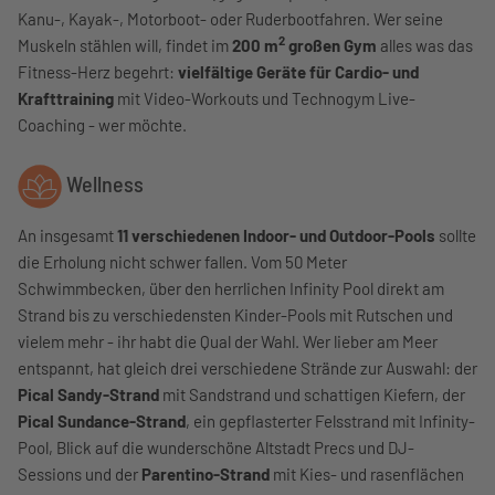
Kanu-, Kayak-, Motorboot- oder Ruderbootfahren. Wer seine
2
Muskeln stählen will, findet im
200 m
großen Gym
alles was das
Fitness-Herz begehrt:
vielfältige Geräte für Cardio- und
Krafttraining
mit Video-Workouts und Technogym Live-
Coaching - wer möchte.
Wellness
An insgesamt
11 verschiedenen Indoor- und Outdoor-Pools
sollte
die Erholung nicht schwer fallen. Vom 50 Meter
Schwimmbecken, über den herrlichen Infinity Pool direkt am
Strand bis zu verschiedensten Kinder-Pools mit Rutschen und
vielem mehr - ihr habt die Qual der Wahl. Wer lieber am Meer
entspannt, hat gleich drei verschiedene Strände zur Auswahl: der
Pical Sandy-Strand
mit Sandstrand und schattigen Kiefern, der
Pical Sundance-Strand
, ein gepflasterter Felsstrand mit Infinity-
Pool, Blick auf die wunderschöne Altstadt Precs und DJ-
Sessions und der
Parentino-Strand
mit Kies- und rasenflächen