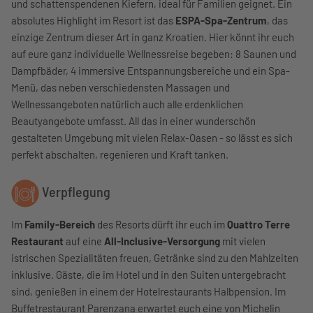
und schattenspendenen Kiefern, ideal für Familien geignet. Ein
absolutes Highlight im Resort ist das
ESPA-Spa-Zentrum
, das
einzige Zentrum dieser Art in ganz Kroatien. Hier könnt ihr euch
auf eure ganz individuelle Wellnessreise begeben: 8 Saunen und
Dampfbäder, 4 immersive Entspannungsbereiche und ein Spa-
Menü, das neben verschiedensten Massagen und
Wellnessangeboten natürlich auch alle erdenklichen
Beautyangebote umfasst. All das in einer wunderschön
gestalteten Umgebung mit vielen Relax-Oasen - so lässt es sich
perfekt abschalten, regenieren und Kraft tanken.
Verpflegung
Im
Family-Bereich
des Resorts dürft ihr euch im
Quattro Terre
Restaurant
auf eine
All-Inclusive-Versorgung
mit vielen
istrischen Spezialitäten freuen, Getränke sind zu den Mahlzeiten
inklusive. Gäste, die im Hotel und in den Suiten untergebracht
sind, genießen in einem der Hotelrestaurants Halbpension. Im
Buffetrestaurant Parenzana erwartet euch eine von Michelin