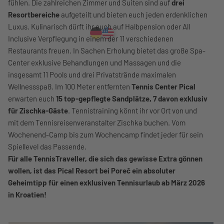
fühlen. Die zahlreichen Zimmer und Suiten sind auf
drei
Resortbereiche
aufgeteilt und bieten euch jeden erdenklichen
Luxus. Kulinarisch dürft ihr euch auf Halbpension oder All
Inclusive Verpflegung in einem der 11 verschiedenen
Restaurants freuen. In Sachen Erholung bietet das große Spa-
Center exklusive Behandlungen und Massagen und die
insgesamt 11 Pools und drei Privatstrände maximalen
Wellnessspaß. Im 100 Meter entfernten
Tennis Center Pical
erwarten euch
15 top-gepflegte Sandplätze, 7 davon exklusiv
für Zischka-Gäste
. Tennistraining könnt ihr vor Ort von und
mit dem Tennisreisenveranstalter Zischka buchen. Vom
Wochenend-Camp bis zum Wochencamp findet jeder für sein
Spiellevel das Passende.
Für alle TennisTraveller, die sich das gewisse Extra gönnen
wollen, ist das Pical Resort bei Poreč ein absoluter
Geheimtipp für einen exklusiven Tennisurlaub ab März 2026
in Kroatien!