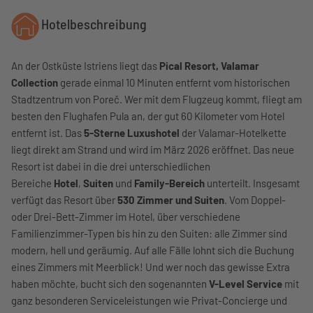
Hotelbeschreibung
An der Ostküste Istriens liegt das
Pical Resort, Valamar
Collection
gerade einmal 10 Minuten entfernt vom historischen
Stadtzentrum von Poreč. Wer mit dem Flugzeug kommt, fliegt am
besten den Flughafen Pula an, der gut 60 Kilometer vom Hotel
entfernt ist. Das
5-Sterne Luxushotel
der Valamar-Hotelkette
liegt direkt am Strand und wird im März 2026 eröffnet. Das neue
Resort ist dabei in die drei unterschiedlichen
Bereiche
Hotel
,
Suiten
und
Family-Bereich
unterteilt. Insgesamt
verfügt das Resort über
530 Zimmer und Suiten
. Vom Doppel-
oder Drei-Bett-Zimmer im Hotel, über verschiedene
Familienzimmer-Typen bis hin zu den Suiten: alle Zimmer sind
modern, hell und geräumig. Auf alle Fälle lohnt sich die Buchung
eines Zimmers mit Meerblick! Und wer noch das gewisse Extra
haben möchte, bucht sich den sogenannten
V-Level Service
mit
ganz besonderen Serviceleistungen wie Privat-Concierge und