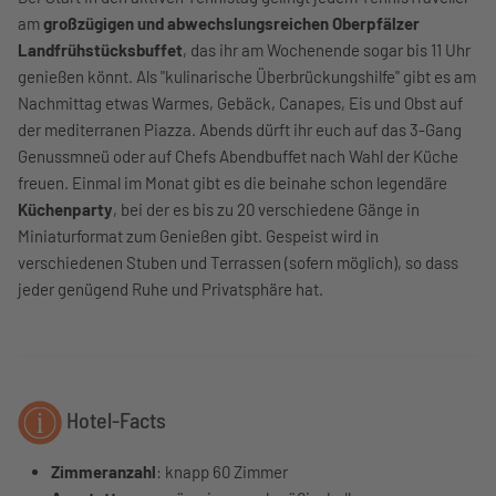
am
großzügigen und abwechslungsreichen Oberpfälzer
Landfrühstücksbuffet
, das ihr am Wochenende sogar bis 11 Uhr
genießen könnt. Als "kulinarische Überbrückungshilfe" gibt es am
Nachmittag etwas Warmes, Gebäck, Canapes, Eis und Obst auf
der mediterranen Piazza. Abends dürft ihr euch auf das 3-Gang
Genussmneü oder auf Chefs Abendbuffet nach Wahl der Küche
freuen. Einmal im Monat gibt es die beinahe schon legendäre
Küchenparty
, bei der es bis zu 20 verschiedene Gänge in
Miniaturformat zum Genießen gibt. Gespeist wird in
verschiedenen Stuben und Terrassen (sofern möglich), so dass
jeder genügend Ruhe und Privatsphäre hat.
Hotel-Facts
Zimmeranzahl
: knapp 60 Zimmer