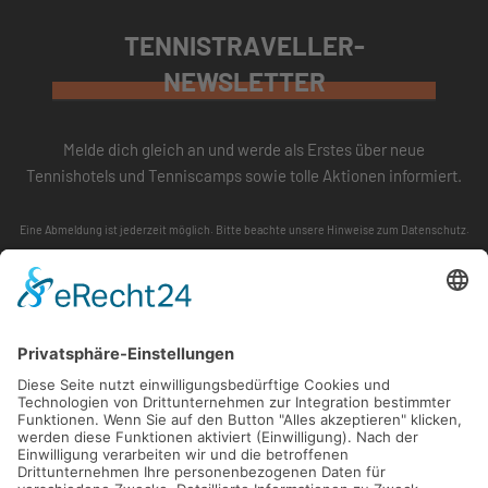
TENNISTRAVELLER-
NEWSLETTER
Melde dich gleich an und werde als Erstes über neue
Tennishotels und Tenniscamps sowie tolle Aktionen informiert.
Eine Abmeldung ist jederzeit möglich. Bitte beachte unsere
Hinweise zum Datenschutz
.
ABONNIEREN