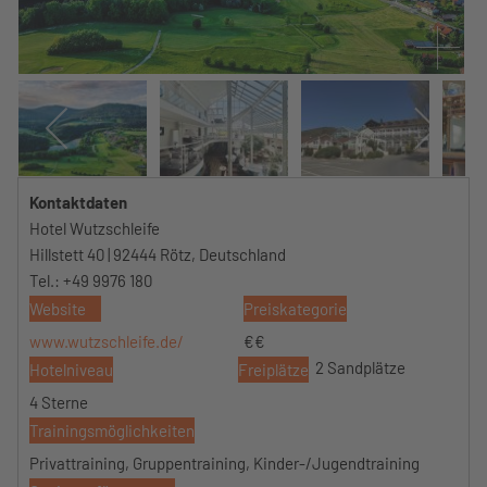
Kontaktdaten
Hotel Wutzschleife
Hillstett 40 | 92444 Rötz, Deutschland
Tel.: +49 9976 180
Website
Preiskategorie
www.wutzschleife.de/
€€
2 Sandplätze
Hotelniveau
Freiplätze
4 Sterne
Trainingsmöglichkeiten
Privattraining, Gruppentraining, Kinder-/Jugendtraining