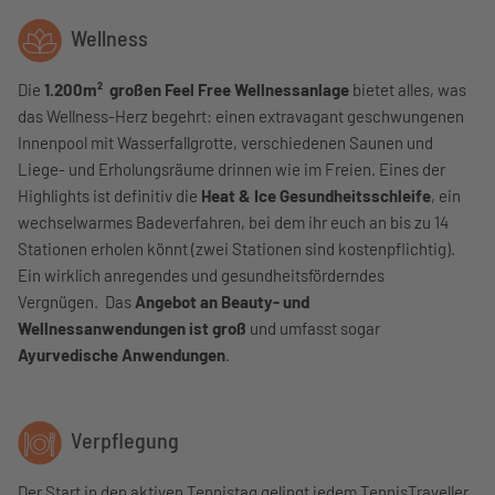
Wellness
Die
1.200m² großen Feel Free Wellnessanlage
bietet alles, was
das Wellness-Herz begehrt: einen extravagant geschwungenen
Innenpool mit Wasserfallgrotte, verschiedenen Saunen und
Liege- und Erholungsräume drinnen wie im Freien. Eines der
Highlights ist definitiv die
Heat & Ice Gesundheitsschleife
, ein
wechselwarmes Badeverfahren, bei dem ihr euch an bis zu 14
Stationen erholen könnt (zwei Stationen sind kostenpflichtig).
Ein wirklich anregendes und gesundheitsförderndes
Vergnügen. Das
Angebot an Beauty- und
Wellnessanwendungen ist groß
und umfasst sogar
Ayurvedische Anwendungen
.
Verpflegung
Der Start in den aktiven Tennistag gelingt jedem TennisTraveller