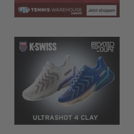
Wiederholungstäterin
TennisTraveller-Newsletter
Nein, ich möchte derzeit keine weiteren
TennisTraveller-News.