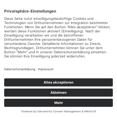
Herbst-Camps im Zischka-Tenniscamp in
Rabac
05.09.2026 -
25.10.2026
Weiterlesen...