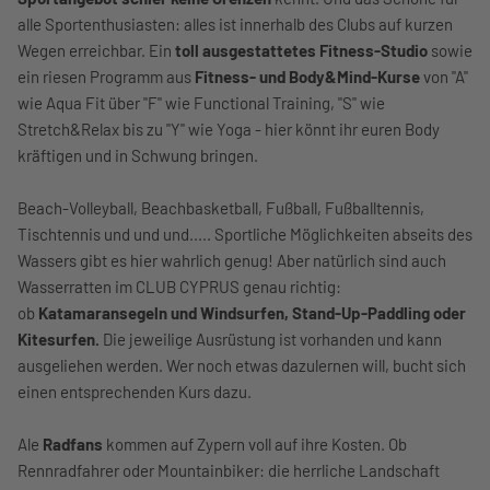
alle Sportenthusiasten: alles ist innerhalb des Clubs auf kurzen
Wegen erreichbar. Ein
toll ausgestattetes Fitness-Studio
sowie
ein riesen Programm aus
Fitness- und Body&Mind-Kurse
von "A"
wie Aqua Fit über "F" wie Functional Training, "S" wie
Stretch&Relax bis zu "Y" wie Yoga - hier könnt ihr euren Body
kräftigen und in Schwung bringen.
Beach-Volleyball, Beachbasketball, Fußball, Fußballtennis,
Tischtennis und und und..... Sportliche Möglichkeiten abseits des
Wassers gibt es hier wahrlich genug! Aber natürlich sind auch
Wasserratten im CLUB CYPRUS genau richtig:
ob
Katamaransegeln und Windsurfen, Stand-Up-Paddling oder
Kitesurfen.
Die jeweilige Ausrüstung ist vorhanden und kann
ausgeliehen werden. Wer noch etwas dazulernen will, bucht sich
einen entsprechenden Kurs dazu.
Ale
Radfans
kommen auf Zypern voll auf ihre Kosten. Ob
Rennradfahrer oder Mountainbiker: die herrliche Landschaft