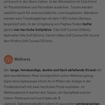
wird euch in den Bann ziehen. In der Bikestation im Club könnt
ihr Mountainbikes und Rennräder ausleihen. Touren werden
natürlich auch für unterschieldiche Level angeboten. Wanderer
werden vom Tróodosgebirge mit dem 1.952 hohen Olympus
begeistert sein. In der Umgebung von Paphos finden
Golfer
gleich
vier herrliche Golfplätze
: Eléa Golf Course (100km),
Aphrodite Hills Golf (90 km), Secret Valley Golf Course (94 m) und
den Minthis Golf Course (120 km).
Wellness
Der
lange, feindsandige, dunkle und flach abfallende Strand
mit
dem wunderbaren Meer ist eigentlich schon Wellness genug.
Ganz ohne Salzwasser könnt ihr in Mitten der Anlage in der
Poollandschaft mit zwei herrlichen Pools austoben. Im
Wellnessbereich warten drei Sauen, ein Dampfbad und ein
Indoor-Ruheraum auf euch (alles ab 16
Jahren). Selbstverständlich könnt ihr aus einem
umfangreichen