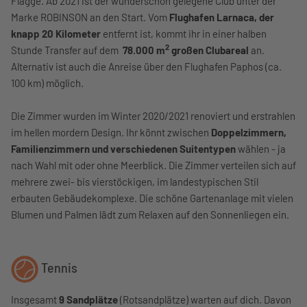
Flagge. Ab 2021 ist der wunderschön gelegene Club unter der
Marke ROBINSON an den Start. Vom
Flughafen Larnaca, der
knapp 20 Kilometer
entfernt ist, kommt ihr in einer halben
2
Stunde Transfer auf dem
78.000 m
großen Clubareal
an.
Alternativ ist auch die Anreise über den Flughafen Paphos (ca.
100 km) möglich.
Die Zimmer wurden im Winter 2020/2021 renoviert und erstrahlen
im hellen mordern Design. Ihr könnt zwischen
Doppelzimmern,
Familienzimmern und verschiedenen Suitentypen
wählen - ja
nach Wahl mit oder ohne Meerblick. Die Zimmer verteilen sich auf
mehrere zwei- bis vierstöckigen, im landestypischen Stil
erbauten Gebäudekomplexe. Die schöne Gartenanlage mit vielen
Blumen und Palmen lädt zum Relaxen auf den Sonnenliegen ein
.
Tennis
Insgesamt
9 Sandplätze
(Rotsandplätze) warten auf dich. Davon