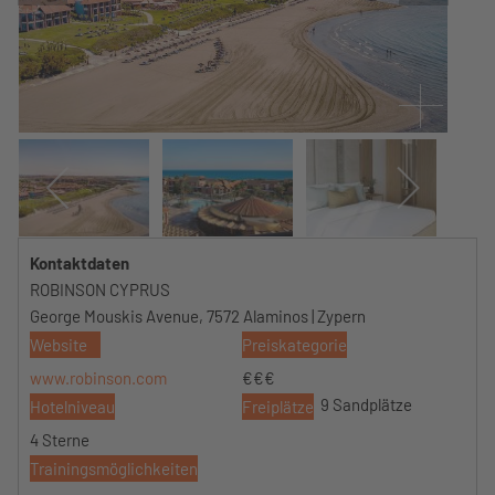
Kontaktdaten
ROBINSON CYPRUS
George Mouskis Avenue, 7572 Alaminos | Zypern
Website
Preiskategorie
www.robinson.com
€€€
9 Sandplätze
Hotelniveau
Freiplätze
4 Sterne
Trainingsmöglichkeiten