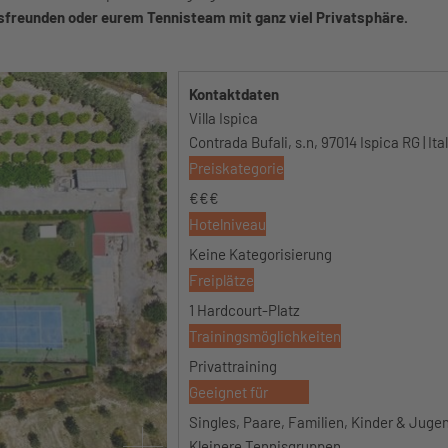
isfreunden oder eurem Tennisteam mit ganz viel Privatsphäre.
Kontaktdaten
Villa Ispica
Contrada Bufali, s.n, 97014 Ispica RG | Ita
Preiskategorie
€€€
Hotelniveau
Keine Kategorisierung
Freiplätze
1 Hardcourt-Platz
Trainingsmöglichkeiten
Privattraining
Geeignet für
Singles, Paare, Familien, Kinder & Jugen
Kleinere Tennisgruppen