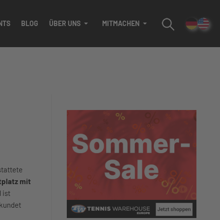
NTS
BLOG
ÜBER UNS
MITMACHEN
tattete
tplatz mit
 ist
rkundet