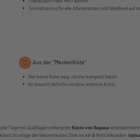
1 Hardcourt-Platz mit Flutlicht
Tennistraining für alle Altersklassen und Spiellevel auf 
Aus der "Meckerkiste"
Wer keine Ruhe mag, ist hier komplett falsch
Ihr braucht definitiv ein bzw. mehrere Autos
tliche Tage mit Ausflügen entlang der
Küste von Ragusa
verbinden könn
 könnt ihr einige der bekanntesten Ziele im Val di Noto erkunden:
Ispic