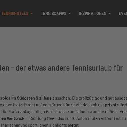
TENNISHOTELS
TENNISCAMPS
INSPIRATIONEN
EVE
ilien - der etwas andere Tennisurlaub für
 Ispica im Südosten Siziliens
aussehen. Die großzügige und gut ausges
ersonen Platz. Direkt auf dem Grundstück befindet sich der
private Har
nt. Die Gartenanlage mit großer Terrasse und einem wunderschönen Pool
hen Weitblick
in Richtung Meer, das nur 10 Autominuten entfernt ist. E
inarischer und sportlicher Highlights bietet.