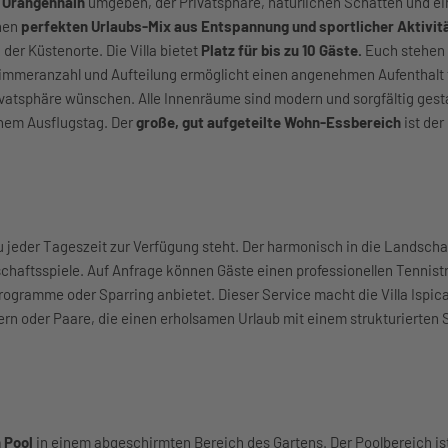
 Orangenhain
umgeben, der Privatsphäre, natürlichen Schatten und ein
inen
perfekten Urlaubs-Mix aus Entspannung und sportlicher Aktivit
er Küstenorte. Die Villa bietet
Platz für bis zu 10 Gäste.
Euch stehen
Zimmeranzahl und Aufteilung ermöglicht einen angenehmen Aufenthalt 
vatsphäre wünschen. Alle Innenräume sind modern und sorgfältig gesta
inem Ausflugstag. Der
große, gut aufgeteilte Wohn-Essbereich
ist der
zu jeder Tageszeit zur Verfügung steht. Der harmonisch in die Landschaf
dschaftsspiele. Auf Anfrage können Gäste einen professionellen Tennist
rogramme oder Sparring anbietet. Dieser Service macht die Villa Ispica
tlern oder Paare, die einen erholsamen Urlaub mit einem strukturierte
 Pool
in einem abgeschirmten Bereich des Gartens. Der Poolbereich is