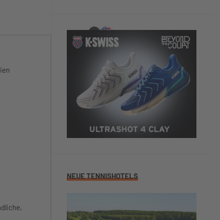
lien
NEUE TENNISHOTELS
dliche,