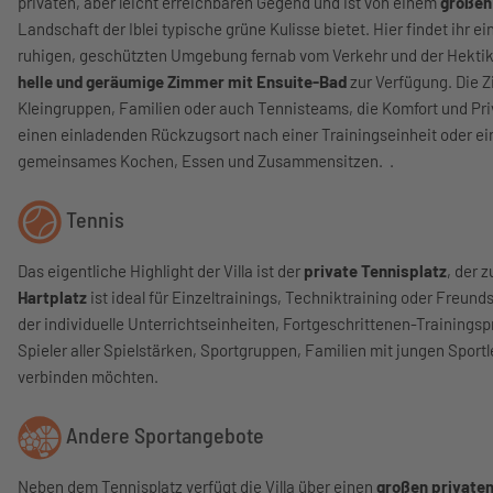
privaten, aber leicht erreichbaren Gegend und ist von einem
großen
Landschaft der Iblei typische grüne Kulisse bietet. Hier findet ihr e
ruhigen, geschützten Umgebung fernab vom Verkehr und der Hektik d
helle und geräumige Zimmer mit Ensuite-Bad
zur Verfügung. Die 
Kleingruppen, Familien oder auch Tennisteams, die Komfort und Pri
einen einladenden Rückzugsort nach einer Trainingseinheit oder e
gemeinsames Kochen, Essen und Zusammensitzen. .
Tennis
Das eigentliche Highlight der Villa ist der
private Tennisplatz
, der 
Hartplatz
ist ideal für Einzeltrainings, Techniktraining oder Freun
der individuelle Unterrichtseinheiten, Fortgeschrittenen-Trainingsp
Spieler aller Spielstärken, Sportgruppen, Familien mit jungen Spor
verbinden möchten.
Andere Sportangebote
Neben dem Tennisplatz verfügt die Villa über einen
großen privaten