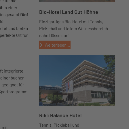
e für die
ät
in einer
Bio-Hotel Land Gut Höhne
 insgesamt
fünf
für
Einzigartiges Bio-Hotel mit Tennis,
ltet und bieten
Pickleball und tollem Wellnessbereich
 perfekte Ort für
nahe Düsseldorf
Weiterlesen...
t integrierte
rainer buchen,
 geeignet für
n Sportprogramm
Rikli Balance Hotel
Tennis, Pickleball und
t mit