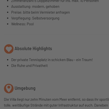
Zimmeranzahl:5 Doppelzimmer für ins. max. 10 Personen
Ausstattung: modern, gehoben
Preise: bitte beim Vermieter anfragen
Verpflegung: Selbstversorgung
Wellness: Pool
Absolute Highlights
Der private Tennisplatz in schicken Blau - ein Traum!
Die Ruhe und Privatheit
Umgebung
Die Villa liegt nur zehn Minuten vom Meer entfernt, so dass ihr spor
tolle, weitläufige Strände mit guter Infrastruktur auf euch. Daneben