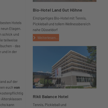
Bio-Hotel Land Gut Höhne
Einzigartiges Bio-Hotel mit Tennis,
r besten Hotels
Pickleball und tollem Wellnessbereich
 neun Etagen.
nahe Düsseldorf
in schick und
Weiterlesen...
e teilweise
 buchen - das
e und in der
fand auf der
hen euch
von
kostenpflichtig
Rikli Balance Hotel
e Altersklassen
uchs kann
Tennis, Pickleball und