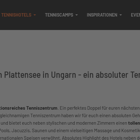
TENNISHOTELS
TENNISCAMPS
INSPIRATIONEN
EVE
 Plattensee in Ungarn - ein absoluter Te
itionsreiches Tenniszentrum
. Ein perfektes Doppel für euren nächsten
gleichnamigen Tenniszentrum haben wir für euch einen absoluten Ge
e und bietet euch neben stylischen und modernen Zimmern einen
tolle
Pools, Jacuzzis, Saunen und einem vielseitigen Massage und Kosmeti
rnationalen Speisen verwöhnt. Absolutes Highlight des Hotels neben d