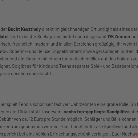
 der
Bucht Keszthely
direkt im gleichnamigen Ort und gilt als eines de
Hotel
liegt in bester Seelage und bietet euch insgesamt
176 Zimmer
auf
 frisch, freundlich, modern und in allen Bereichen großzügig. Ihr wohnt 
ard-, Superior- und Deluxe Doppelzimmern sowie geräumigen Suiten, di
unbedingt ein Zimmer mit einem fantastischen Blick auf den Balaton zu
eeignet. So gibt es für Kinds und Teens separate Spiel- und Badebereich
 gerne gesehen und erlaubt.
Hier spielt Tennis schon seit fast vier Jahrzehnten eine große Rolle. So 
gen die Türkei statt. Insgesamt
sechs top-gepflegte Sandplätze
ste
Gebühr von ca. 12 Euro pro Stunde möglich. Schläger und Bälle können 
zentrum genommen werden - hier findet ihr für alle Spiellevel und all
es perfekt bei eine kühlen Erfrischungsgetränk verfolgen. Euer Nachw