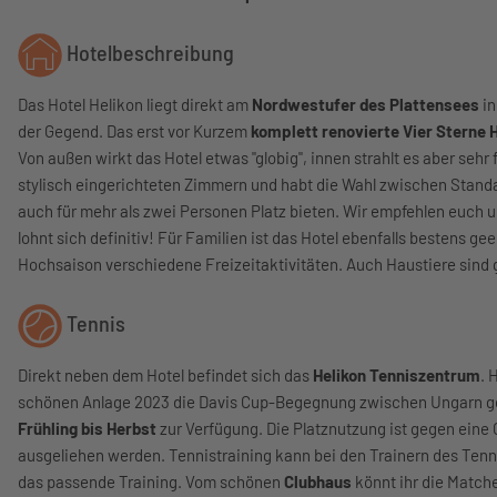
Hotelbeschreibung
Das Hotel Helikon liegt direkt am
Nordwestufer des Plattensees
in
der Gegend. Das erst vor Kurzem
komplett renovierte Vier Sterne 
Von außen wirkt das Hotel etwas "globig", innen strahlt es aber sehr
stylisch eingerichteten Zimmern und habt die Wahl zwischen Stand
auch für mehr als zwei Personen Platz bieten. Wir empfehlen euch 
lohnt sich definitiv! Für Familien ist das Hotel ebenfalls bestens g
Hochsaison verschiedene Freizeitaktivitäten. Auch Haustiere sind
Tennis
Direkt neben dem Hotel befindet sich das
Helikon Tenniszentrum
. 
schönen Anlage 2023 die Davis Cup-Begegnung zwischen Ungarn ge
Frühling bis Herbst
zur Verfügung. Die Platznutzung ist gegen eine 
ausgeliehen werden. Tennistraining kann bei den Trainern des Tennis
das passende Training. Vom schönen
Clubhaus
könnt ihr die Match