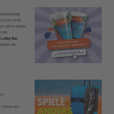
isurlaubstag.
m Essen zeigt
über gerne etwas
n der
r
Lobby Bar
osphäre der
kon
h Trainer des