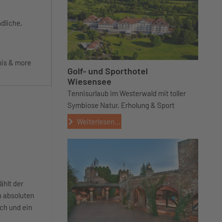
dliche,
nis & more
Golf- und Sporthotel
Wiesensee
Tennisurlaub im Westerwald mit toller
Symbiose Natur, Erholung & Sport
Weiterlesen...
ählt der
 absoluten
ch und ein