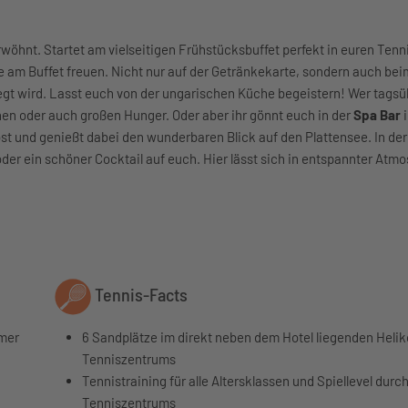
wöhnt. Startet am vielseitigen Frühstücksbuffet perfekt in euren Tenn
e am Buffet freuen. Nicht nur auf der Getränkekarte, sondern auch bei
legt wird. Lasst euch von der ungarischen Küche begeistern! Wer tags
nen oder auch großen Hunger. Oder aber ihr gönnt euch in der
Spa Bar
i
st und genießt dabei den wunderbaren Blick auf den Plattensee. In de
der ein schöner Cocktail auf euch. Hier lässt sich in entspannter Atm
Tennis-Facts
mmer
6 Sandplätze im direkt neben dem Hotel liegenden Heli
Tenniszentrums
Tennistraining für alle Altersklassen und Spiellevel durc
Tenniszentrums