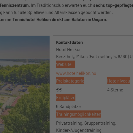
 Tenniszentrum
. Im Traditionsclub erwarten euch
sechs top-gepflegt
 kann für alle Spiellevel und Altersklassen gebucht werden.
ten im Tennishotel Helikon direkt am Balaton in Ungarn.
Kontaktdaten
Hotel Helikon
Keszthely, Mikus Gyula sétány 5, 8360 | 
Website
www.hotelhelikon.hu
Preiskategorie
Hotelniveau
€€
4 Sterne
Freiplätze
6 Sandplätze
Trainingsmöglichkeiten
Privattraining, Gruppentraining,
Kinder-/Jugendtraining