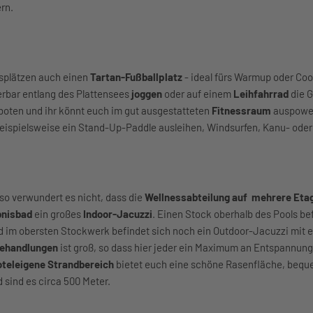
ern.
splätzen auch einen
Tartan-Fußballplatz
- ideal fürs Warmup oder Coo
erbar entlang des Plattensees
joggen
oder auf einem
Leihfahrrad
die 
oten und ihr könnt euch im gut ausgestatteten
Fitnessraum
auspowe
 beispielsweise ein Stand-Up-Paddle ausleihen, Windsurfen, Kanu- ode
 so verwundert es nicht, dass die
Wellnessabteilung auf mehrere Et
bnisbad
ein großes
Indoor-Jacuzzi
. Einen Stock oberhalb des Pools bef
im obersten Stockwerk befindet sich noch ein Outdoor-Jacuzzi mit e
ehandlungen
ist groß, so dass hier jeder ein Maximum an Entspannung
oteleigene Strandbereich
bietet euch eine schöne Rasenfläche, beq
sind es circa 500 Meter.