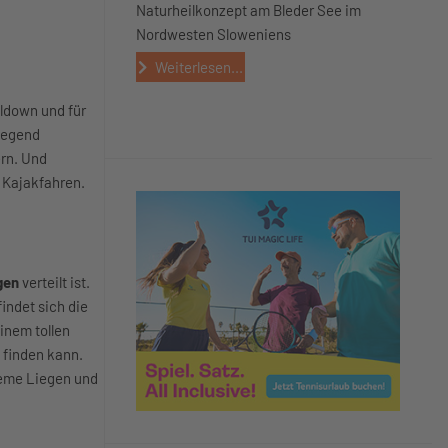
Naturheilkonzept am Bleder See im
Nordwesten Sloweniens
Weiterlesen...
ldown und für
Gegend
rn. Und
r Kajakfahren.
agen
verteilt ist.
indet sich die
inem tollen
 finden kann.
ueme Liegen und