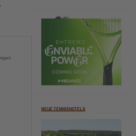
e
Ungarn
NEUE TENNISHOTELS