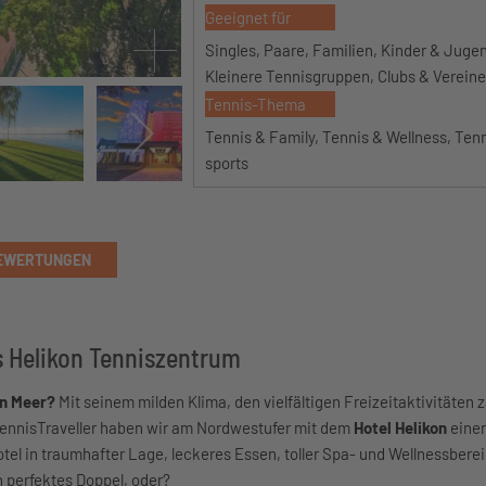
Geeignet für
Singles, Paare, Familien, Kinder & Jugen
Kleinere Tennisgruppen, Clubs & Vereine
Tennis-Thema
Tennis & Family, Tennis & Wellness, Ten
sports
EWERTUNGEN
s Helikon Tenniszentrum
en Meer?
Mit seinem milden Klima, den vielfältigen Freizeitaktivitäten z
r TennisTraveller haben wir am Nordwestufer mit dem
Hotel Helikon
einen
el in traumhafter Lage, leckeres Essen, toller Spa- und Wellnessberei
 perfektes Doppel, oder?