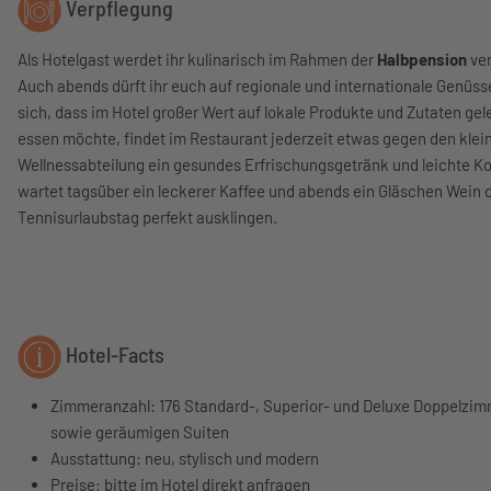
Verpflegung
Als Hotelgast werdet ihr kulinarisch im Rahmen der
Halbpension
ver
Auch abends dürft ihr euch auf regionale und internationale Genüss
sich, dass im Hotel großer Wert auf lokale Produkte und Zutaten ge
essen möchte, findet im Restaurant jederzeit etwas gegen den klei
Wellnessabteilung ein gesundes Erfrischungsgetränk und leichte Ko
wartet tagsüber ein leckerer Kaffee und abends ein Gläschen Wein o
Tennisurlaubstag perfekt ausklingen.
Hotel-Facts
Zimmeranzahl: 176 Standard-, Superior- und Deluxe Doppelzi
sowie geräumigen Suiten
Ausstattung: neu, stylisch und modern
Preise: bitte im Hotel direkt anfragen