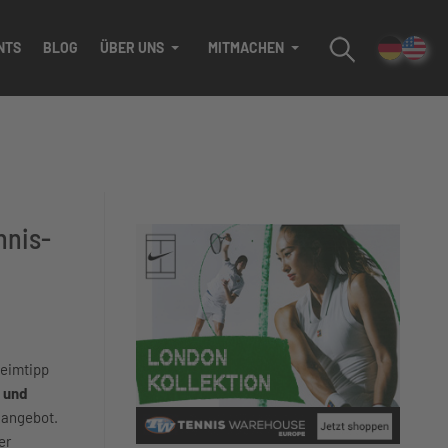
NTS
BLOG
ÜBER UNS
MITMACHEN
nnis-
heimtipp
n und
kangebot.
er