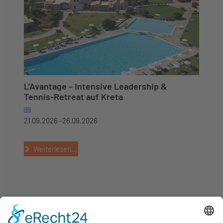
L’Avantage – Intensive Leadership &
Tennis-Retreat auf Kreta
21.09.2026 -
26.09.2026
Weiterlesen...
EVENTS