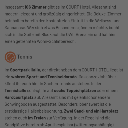
Insgesamt
106 Zimmer
gibt es im COURT Hotel. Allesamt sind
modern, elegant und großzügig eingerichtet. Die Deluxe-Zimmer
beinhalten bereits den kostenfreien Eintritt in die Wellness- und
Saunaoase. Wer sich etwas Besonderes gönnen möchte, bucht
sich in die Suite mit Block auf die OWL Arena ein und hat hier
einen getrennten Wohn-Schlafbereich.
Tennis
Im
Sportpark Halle
, der direkt neben dem COURT HOTEL liegt ist
ein
wahres Sport- und Tenniseldorado
. Das ganze Jahr über
könnt ihr euch hier in Sachen Tennis austoben. In der
Tennishalle
schlagt ihr auf
sechs Teppichplätzen
oder einem
Hardcourtplatz
auf. Allesamt sind mit gelenkschonendem
Schwingboden ausgestattet. Besonders lobenswert ist die
erstklassige Hallenbeleuchtung.
Zwei Sand- und ein Hartplatz
stehen euch
im Freien
zur Verfügung. In der Regel sind die
Sandplätze bereits ab April bespielbar (witterungsabhängig).