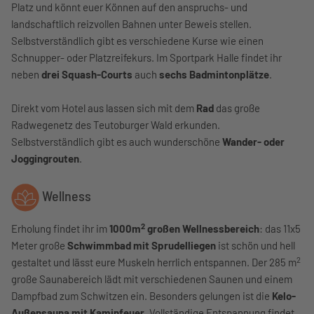
Platz und könnt euer Können auf den anspruchs- und
landschaftlich reizvollen Bahnen unter Beweis stellen.
Selbstverständlich gibt es verschiedene Kurse wie einen
Schnupper- oder Platzreifekurs. Im Sportpark Halle findet ihr
neben
drei Squash-Courts
auch
sechs Badmintonplätze
.
Direkt vom Hotel aus lassen sich mit dem
Rad
das große
Radwegenetz des Teutoburger Wald erkunden.
Selbstverständlich gibt es auch wunderschöne
Wander- oder
Joggingrouten
.
Wellness
2
Erholung findet ihr im
1000m
großen Wellnessbereich
: das 11x5
Meter große
Schwimmbad mit Sprudelliegen
ist schön und hell
2
gestaltet und lässt eure Muskeln herrlich entspannen. Der 285 m
große Saunabereich lädt mit verschiedenen Saunen und einem
Dampfbad zum Schwitzen ein. Besonders gelungen ist die
Kelo-
Außensauna mit Kaminfeuer
. Vollständige Entspannung findet