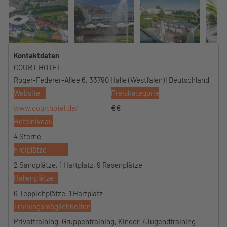
Kontaktdaten
COURT HOTEL
Roger-Federer-Allee 6, 33790 Halle (Westfalen) | Deutschland
Website
Preiskategorie
www.courthotel.de/
€€
Hotelniveau
4 Sterne
Freiplätze
2 Sandplätze, 1 Hartplatz, 9 Rasenplätze
Hallenplätze
6 Teppichplätze, 1 Hartplatz
Trainingsmöglichkeiten
Privattraining, Gruppentraining, Kinder-/Jugendtraining