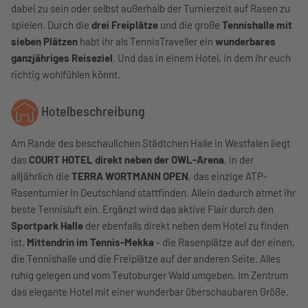
dabei zu sein oder selbst außerhalb der Turnierzeit auf Rasen zu
spielen. Durch die
drei Freiplätze
und die große
Tennishalle mit
sieben Plätzen
habt ihr als TennisTraveller ein
wunderbares
ganzjähriges Reiseziel
. Und das in einem Hotel, in dem ihr euch
richtig wohlfühlen könnt.
Hotelbeschreibung
Am Rande des beschaulichen Städtchen Halle in Westfalen liegt
das
COURT HOTEL direkt neben der OWL-Arena
, in der
alljährlich die
TERRA WORTMANN OPEN
, das einzige ATP-
Rasenturnier in Deutschland stattfinden. Allein dadurch atmet ihr
beste Tennisluft ein. Ergänzt wird das aktive Flair durch den
Sportpark Halle
der ebenfalls direkt neben dem Hotel zu finden
ist.
Mittendrin im Tennis-Mekka
- die Rasenplätze auf der einen,
die Tennishalle und die Freiplätze auf der anderen Seite. Alles
ruhig gelegen und vom Teutoburger Wald umgeben. Im Zentrum
das elegante Hotel mit einer wunderbar überschaubaren Größe.