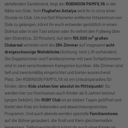
abfallenden Sandstrand, liegt der
ROBINSON PAMFILYA
in der
Nähe von Side. Vom
Flughafen Antalya
seid ihr in circa einer
Stunde im Club. Um ins fünf Kilometer entfernte Ortszentrum von
Side zu gelangen, könnt ihr euch entweder gemütlich in einen
Dolmus oder in ein Taxi setzen oder ihr nehmt den Fußweg über
2
den Strand (ca. 30 Minuten). Auf dem
155.000 m
großen
Clubareal
verteilen sich die
284 Zimmer
auf insgesamt
acht
dreigeschossige Wohnblöcke
(Achtung: kein Lift vorhanden).
Die Doppelzimmer und Familienzimmer mit zwei Schlafzimmern
sind in zwei verschiedenen Kategorien buchbar. Alle Zimmer sind
hell und zweckmäßig eingerichtet und bieten ausreichend
Platz. Der ROBINSON PAMFILYA ist ein Urlaubsparadies für
Kinder, denn
Kids
stehen hier absolut im Mittelpunkt
! So
werden hier zur Hochsaison auch Kinder ab 0 Jahren betreut
(gegen Gebühr). Der
ROBY Club
ist an sieben Tagen geöffnet und
bietet den Kids ein liebevolles und abwechslungsreiches
Programm. Und auch abends werden spezielle
Familienshows
auf die Bühne gezaubert, die Groß und Klein gleichermaßen
begeistern. Selbstverständlich könnt ihr auch ohne Kinder im