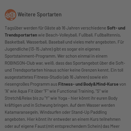
Weitere Sportarten
Tagsüber werden für Gäste ab 16 Jahren verschiedene
Soft- und
Trendsportarten
wie Beach-Volleyball, Fußball, Fußballtennis,
Basketball, Wasserball, Baseball und vieles mehr angeboten. Für
Jugendliche (13-15 Jahre) gibt es sogar ein eigenes
Sportstainment-Programm. Wer schon einmal in einem
ROBINSON-Club war, weiß, dass das Sportangebot über die Soft-
und Trendsportarten hinaus schier keine Grenzen kennt. Ein toll
ausgestattetes Fitness-Studio (ab 16 Jahren) sowie ein
riesengroßes Programm aus
Fitness- und Body&Mind-Kurse
von
"A" wie Aqua Fit über "F" wie Functional Training, "S" wie
Stretch&Relax bis zu "Y" wie Yoga - hier könnt ihr euren Body
kräftigen und in Schwung bringen. Auf dem Wasser werden
Katamaransegeln, Windsurfen oder Stand-Up Paddling
angeboten. Hier könnt ihr entweder an einem Kurs teilnehmen
oder auf eigene Faust (mit entsprechendem Schein) das Meer