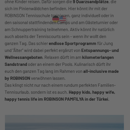
ohne Kinder reisen. Dafür sorgen die
9 Quarzsandplätze
, die
sich im Pinienwäldchen befinden. Hier könnt ihr mit der
ROBINSON Tennisschule trainieren, ganz individuell oder in
den saisonal stattfindenden Camps und am Gästeturnier oder
am Schnuppertraining teilnehmen. Aktiv könnt ihr natürlich
auch abseits der Tenniscourts sein - wenn ihr wollt den
ganzen Tag. Das schier
endlose Sportprogramm
für Jung
und "Älter" wird dabei perfekt ergänzt von
Entspannungs- und
Wellnessangeboten
. Relaxen dürft im am
kilometerlangen
Sandstrand
oder an einem der Pools. Kulinarisch dürft ihr
euch den ganzen Tag lang im Rahmen von
all-inclusive made
by ROBINSON
verwöhnen lassen.
Das klingt nicht nur nach einem rundum perfekten Familien-
Tennisurlaub, sondern ist es auch.
Happy kids, happy wife,
happy tennis life im ROBINSON PAMFILYA in der Türkei.