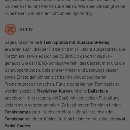
Club einen traumhaften Urlaub erleben. Wer aber unbedingt seine
Ruhe haben will, ist hier nicht unbedingt richtig.
Tennis
Sage und schreibe
9 Tennisplätze mit Quarzsand-Belag
erwarten euch, drei der Plätze sind mit Flutlicht ausgestattet. Die
Platzmiete ist wie es sich bei ROBINSON gehört inklusive -
genauso wie der HEAD-Schlägerverleih, das Gästeturnier und die
Schnupperstunden. Spieler aller Alters- und Leistungsklassen
sowie Einsteiger können sich bei individuell buchbaren
Trainerstunden fit machen. Für die ganz kleinen Tennisspieler
werden spezielle
Play&Stay-Kurse
und eine
Ballschule
angeboten - hier ist ganz viel Spaß mit dem gelben Filzball und
vielem mehr vorprogrammiert. Zu bestimmten Terminen finden
Tenniscamps
statt. Nach dem Match könnt ihr euch an der
Tennisbar
mit einem kühlen Getränk belohnen. Neu sind die
zwei
Padel-Courts
.