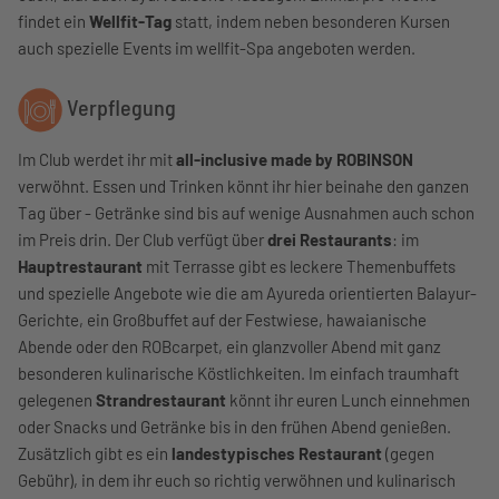
findet ein
Wellfit-Tag
statt, indem neben besonderen Kursen
auch spezielle Events im wellfit-Spa angeboten werden.
Verpflegung
Im Club werdet ihr mit
all-inclusive made by ROBINSON
verwöhnt. Essen und Trinken könnt ihr hier beinahe den ganzen
Tag über - Getränke sind bis auf wenige Ausnahmen auch schon
im Preis drin. Der Club verfügt über
drei Restaurants
: im
Hauptrestaurant
mit Terrasse gibt es leckere Themenbuffets
und spezielle Angebote wie die am Ayureda orientierten Balayur-
Gerichte, ein Großbuffet auf der Festwiese, hawaianische
Abende oder den ROBcarpet, ein glanzvoller Abend mit ganz
besonderen kulinarische Köstlichkeiten. Im einfach traumhaft
gelegenen
Strandrestaurant
könnt ihr euren Lunch einnehmen
oder Snacks und Getränke bis in den frühen Abend genießen.
Zusätzlich gibt es ein
landestypisches Restaurant
(gegen
Gebühr), in dem ihr euch so richtig verwöhnen und kulinarisch