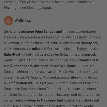
erkunden. Das Wassersportrevier ist hier ganz besonders für
Einsteiger und Kinder geeignet.
Wellness
Der
kilometerlange feine Sandstrand
mit dem wunderbaren
Meer ist wahrlich schon Wellness genug. Wer das Baden im Pool
bevorzugt, hüpft in einen der
Pools:
so gibt es den
Hauptpool,
ein
Kinderpoolparadies
mit Wasserrutsche und Babypool, einen
Ruhe-Pool
im WellFit-Spa und einen
Schwimmschulenpool.
Highlight speziell für die Kids ist sicherlich die
Poollandschaft
aus Rutschenpool, Aktionspool
und
Whirlpool.
Liegen und
Sonnenschirme stehen euch an den Pools wie auch am Strand
kostenfrei zur Verfügung. Wunderbar abschalten könnt ihr im
2
650 m
großen
WellFit-Spa
(ab 16 Jahren). Dort findet ihr eine
Sauna, ein Sanarium, einen Ruhepool, ein Hamam und einen
schönen Ruhebereich. In den vier Massage- und Beautyräumen
warten
verschiedenste Massage- und Kosmetikangebote
auf
euch, u.a. auch ayurvedische Massagen. Einmal pro Woche