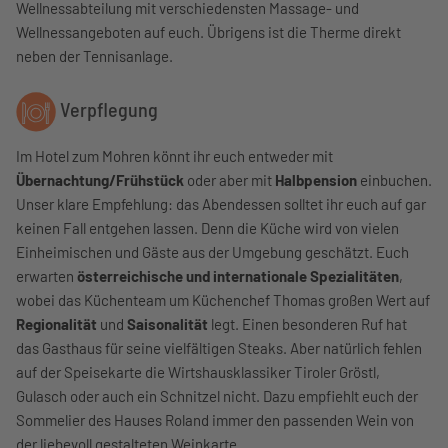
Wellnessabteilung mit verschiedensten Massage- und
Wellnessangeboten auf euch. Übrigens ist die Therme direkt
neben der Tennisanlage.
Verpflegung
Im Hotel zum Mohren könnt ihr euch entweder mit
Übernachtung/Frühstück
oder aber mit
Halbpension
einbuchen.
Unser klare Empfehlung: das Abendessen solltet ihr euch auf gar
keinen Fall entgehen lassen. Denn die Küche wird von vielen
Einheimischen und Gäste aus der Umgebung geschätzt. Euch
erwarten
österreichische und internationale Spezialitäten
,
wobei das Küchenteam um Küchenchef Thomas großen Wert auf
Regionalität
und
Saisonalität
legt. Einen besonderen Ruf hat
das Gasthaus für seine vielfältigen Steaks. Aber natürlich fehlen
auf der Speisekarte die Wirtshausklassiker Tiroler Gröstl,
Gulasch oder auch ein Schnitzel nicht. Dazu empfiehlt euch der
Sommelier des Hauses Roland immer den passenden Wein von
der liebevoll gestalteten Weinkarte.