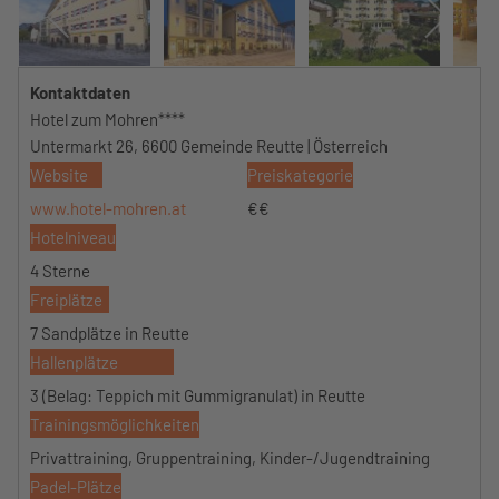
Kontaktdaten
Hotel zum Mohren****
Untermarkt 26, 6600 Gemeinde Reutte | Österreich
Website
Preiskategorie
www.hotel-mohren.at
€€
Hotelniveau
4 Sterne
Freiplätze
7 Sandplätze in Reutte
Hallenplätze
3 (Belag: Teppich mit Gummigranulat) in Reutte
Trainingsmöglichkeiten
Privattraining, Gruppentraining, Kinder-/Jugendtraining
Padel-Plätze