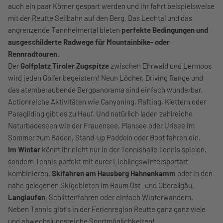
auch ein paar Körner gespart werden und ihr fahrt beispielsweise
mit der Reutte Seilbahn auf den Berg. Das Lechtal und das
angrenzende Tannheimertal bieten
perfekte Bedingungen und
ausgeschilderte Radwege für Mountainbike- oder
Rennradtouren
.
Der
Golfplatz Tiroler Zugspitze
zwischen Ehrwald und Lermoos
wird jeden Golfer begeistern! Neun Löcher, Driving Range und
das atemberaubende Bergpanorama sind einfach wunderbar.
Actionreiche Aktivitäten wie Canyoning, Rafting, Klettern oder
Paragliding gibt es zu Hauf. Und natürlich laden zahlreiche
Naturbadeseen wie der Frauensee, Plansee oder Urisee im
Sommer zum Baden, Stand-up Paddeln oder Boot fahren ein.
Im Winter
könnt ihr nicht nur in der Tennishalle Tennis spielen,
sondern Tennis perfekt mit eurer Lieblingswintersportart
kombinieren.
Skifahren am Hausberg Hahnenkamm
oder in den
nahe gelegenen Skigebieten im Raum Ost- und Oberallgäu,
Langlaufen
, Schlittenfahren oder einfach Winterwandern.
Neben Tennis gibt`s in der Ferienregion Reutte ganz ganz viele
und abwechslungsreiche Sportmöglichkeiten!