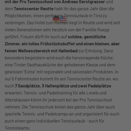
mit der Pro Tennisschool von Andreas Gerstgrasser
und
dem
Tenniscenter Reutte
habt ihr das ganze Jahr über die
Möglichkeiten, einen perfekten Tennisurlaub in Tirol zu
verbringen. Das Hotel zum Mohren liegt in Reutte und wird seit
vielen Generationen sehr herzlich von der Familie Ruepp
geführt. Freuen dürft ihr euch auf
schöne, gemütliche
Zimmer, ein tolles Frühstücksbuffet und einen kleinen, aber
feinen Wellnessbereich mit Hallenbad
zur Erholung. Ganz
besonders begeistern wird euch die hervorragende Küche:
eine Tiroler Gasthausküche der gehobenen Klasse und dem
gewissen "Extra" mit regionalen und saisonalen Produkten. In
nur 5 Fahrminuten kommt ihr am Tenniscenter Reutte an, wo
euch
7 Sandplätze, 3 Hallenplätze und zwei Padelplätze
erwarten. Tennis- und Padeltraining für alle Levels und
Altersklassen könnt ihr jederzeit bei der Pro Tennisschool
nehmen. Die Tennisschule bietet das ganze Jahr über auch
spezielle Tennis- und Padelcamps an und organisiert für euch
auch einen ganz individuellen Tennisurlaub - auch für
Tennisteams.