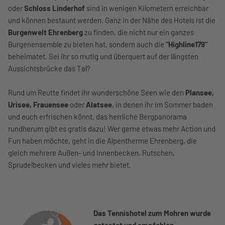
oder
Schloss Linderhof
sind in wenigen Kilometern erreichbar
und können bestaunt werden. Ganz in der Nähe des Hotels ist die
Burgenwelt Ehrenberg
zu finden, die nicht nur ein ganzes
Burgenensemble zu bieten hat, sondern auch die
"Highline179"
beheimatet. Sei ihr so mutig und überquert auf der längsten
Aussichtsbrücke das Tal?
Rund um Reutte findet ihr wunderschöne Seen wie den
Plansee,
Urisee, Frauensee
oder
Alatsee
, in denen ihr im Sommer baden
und euch erfrischen könnt. das herrliche Bergpanorama
rundherum gibt es gratis dazu! Wer gerne etwas mehr Action und
Fun haben möchte, geht in die Alpentherme Ehrenberg, die
gleich mehrere Außen- und Innenbecken, Rutschen,
Sprudelbecken und vieles mehr bietet.
Das Tennishotel zum Mohren wurde
getestet und empfohlen