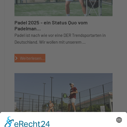
Padel 2025 - ein Status Quo vom
Padelman...
Padel ist nach wie vor eine DER Trendsportarten in
Deutschland. Wir wollen mit unserem ...
Weiterlesen...