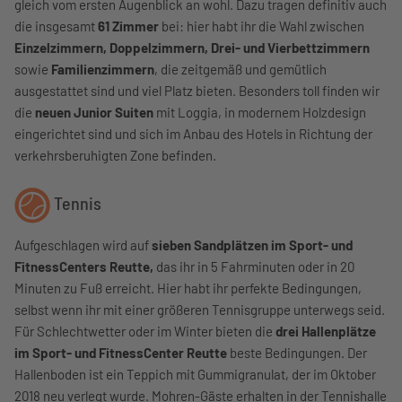
gleich vom ersten Augenblick an wohl. Dazu tragen definitiv auch
die insgesamt
61 Zimmer
bei: hier habt ihr die Wahl zwischen
Einzelzimmern, Doppelzimmern, Drei- und Vierbettzimmern
sowie
Familienzimmern
, die zeitgemäß und gemütlich
ausgestattet sind und viel Platz bieten. Besonders toll finden wir
die
neuen Junior Suiten
mit Loggia, in modernem Holzdesign
eingerichtet sind und sich im Anbau des Hotels in Richtung der
verkehrsberuhigten Zone befinden.
Tennis
Aufgeschlagen wird auf
sieben Sandplätzen im Sport- und
FitnessCenters Reutte,
das ihr in 5 Fahrminuten oder in 20
Minuten zu Fuß erreicht. Hier habt ihr perfekte Bedingungen,
selbst wenn ihr mit einer größeren Tennisgruppe unterwegs seid.
Für Schlechtwetter oder im Winter bieten die
drei Hallenplätze
im Sport- und FitnessCenter Reutte
beste Bedingungen. Der
Hallenboden ist ein Teppich mit Gummigranulat, der im Oktober
2018 neu verlegt wurde. Mohren-Gäste erhalten in der Tennishalle