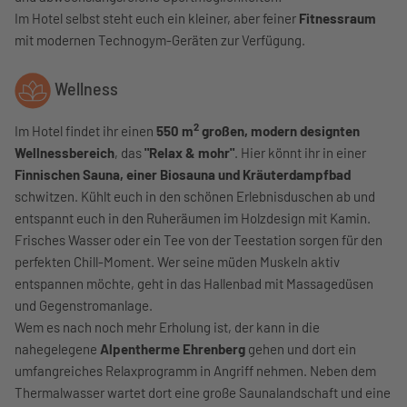
Im Hotel selbst steht euch ein kleiner, aber feiner
Fitnessraum
mit modernen Technogym-Geräten zur Verfügung.
Wellness
2
Im Hotel findet ihr einen
550 m
großen, modern designten
Wellnessbereich
, das
"Relax & mohr"
. Hier könnt ihr in einer
Finnischen Sauna, einer Biosauna und Kräuterdampfbad
schwitzen. Kühlt euch in den schönen Erlebnisduschen ab und
entspannt euch in den Ruheräumen im Holzdesign mit Kamin.
Frisches Wasser oder ein Tee von der Teestation sorgen für den
perfekten Chill-Moment. Wer seine müden Muskeln aktiv
entspannen möchte, geht in das Hallenbad mit Massagedüsen
und Gegenstromanlage.
Wem es nach noch mehr Erholung ist, der kann in die
nahegelegene
Alpentherme Ehrenberg
gehen und dort ein
umfangreiches Relaxprogramm in Angriff nehmen. Neben dem
Thermalwasser wartet dort eine große Saunalandschaft und eine