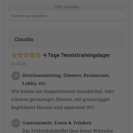
Service an den Platz gebracht (anstelle von Buffet),
Mehr anzeigen
was sehr angenehm war. Der Service war top:
Kommentar abgeben
Freundlich, flott, ohne Hektik, professionell.
Gemütliche Bar (im alten Stil) mit vielen
Möglichkeiten für Familien (Billard, Darts, Kegeln,
Claudia
...)
4 Tage Tennistrainingslager
Wellness: Badebereich, Sauna, etc.
5/5
10.03.20
Nach Tennis oder Ausflügen war der schöne,
große Pool (Hallenbad) ein Ort für Entspannung.
Hotelausstattung: Zimmer, Restaurant,
5/5
Die Temperatur war perfekt. Sehr schönes
Lobby, etc.
Ambiente. Sauna etc haben wir nicht genutzt, da
Wir hatten ein Doppelzimmer Sonnbüchel. Sehr
wir die meiste Zeit mit Tennis & Ausflügen
schönes geräumiges Zimmer, mit grosszügiger
verbrachten.
begehbarer Dusche und separatem WC.
Service: Freundlichkeit, Flexibilität, etc.
Gastronomie: Essen & Trinken
5/5
5/5
Kurz und knapp: TOP!
Das Frühstücksbüffet lässt keine Wünsche