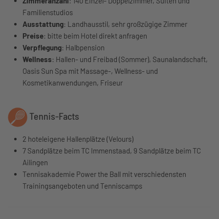
Zimmeranzahl
: 140 Einzel- Doppelzimmer, Suiten und
Familienstudios
Ausstattung
: Landhausstil, sehr großzügige Zimmer
Preise
: bitte beim Hotel direkt anfragen
Verpflegung
: Halbpension
Wellness
: Hallen- und Freibad (Sommer), Saunalandschaft,
Oasis Sun Spa mit Massage-, Wellness- und
Kosmetikanwendungen, Friseur
Tennis-Facts
2 hoteleigene Hallenplätze (Velours)
7 Sandplätze beim TC Immenstaad, 9 Sandplätze beim TC
Ailingen
Tennisakademie Power the Ball mit verschiedensten
Trainingsangeboten und Tenniscamps