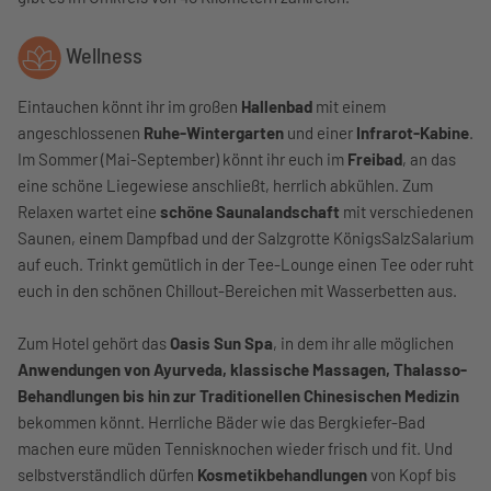
Wellness
Eintauchen könnt ihr im großen
Hallenbad
mit einem
angeschlossenen
Ruhe-Wintergarten
und einer
Infrarot-Kabine
.
Im Sommer (Mai-September) könnt ihr euch im
Freibad
, an das
eine schöne Liegewiese anschließt, herrlich abkühlen. Zum
Relaxen wartet eine
schöne Saunalandschaft
mit verschiedenen
Saunen, einem Dampfbad und der Salzgrotte KönigsSalzSalarium
auf euch. Trinkt gemütlich in der Tee-Lounge einen Tee oder ruht
euch in den schönen Chillout-Bereichen mit Wasserbetten aus.
Zum Hotel gehört das
Oasis Sun Spa
, in dem ihr alle möglichen
Anwendungen von Ayurveda, klassische Massagen, Thalasso-
Behandlungen bis hin zur Traditionellen Chinesischen Medizin
bekommen könnt. Herrliche Bäder wie das Bergkiefer-Bad
machen eure müden Tennisknochen wieder frisch und fit. Und
selbstverständlich dürfen
Kosmetikbehandlungen
von Kopf bis