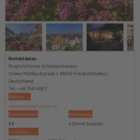
Kontaktdaten
Ringhotel Krone Schnetzenhausen
Untere Mühlbachstraße 1, 88045 Friedrichshafen |
Deutschland
Tel.: +49 7541 408 0
Website
www.ringhotel-krone.de
Preiskategorie
Hotelniveau
€€
4 Sterne Superior
Freiplätze