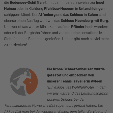
die
Bodensee-Schifffahrt
, mit der ihr beispielsweise zur
Insel
Mainau
oder in Richtung
Pfahlbau-Museum in Unteruhldingen
schippern könnt. Der
Affenberg
und das
Schloss in Salem
sind
ebenso einen Ausflug wert wie das
Schloss Meersburg mit Burg
.
Und wer etwas weiter fährt, kann auf den
Pfänder
hoch wandern
oder mit der Bergbahn fahren und von dort eine sensationelle
Sicht über den Bodensee genießen. Und es gibt noch so viel mehr
zu entdecken!
Die Krone Schnetzenhausen wurde
getestet und empfohlen von
unserer
TennisTravellerin Ayleen:
"Ein exklusives Wohlfühlhotel, in dem
wir uns während des Leistungscamps
unseres Sohnes bei der
Tennisakademie Power the Ball super wohl gefühlt haben. Die
Akkus füllt man bei dem leckeren Essen, dem tollen Service und