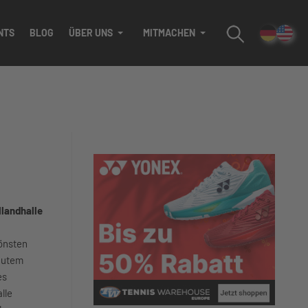
NTS
BLOG
ÜBER UNS
MITMACHEN
landhalle
hönsten
gutem
es
lle