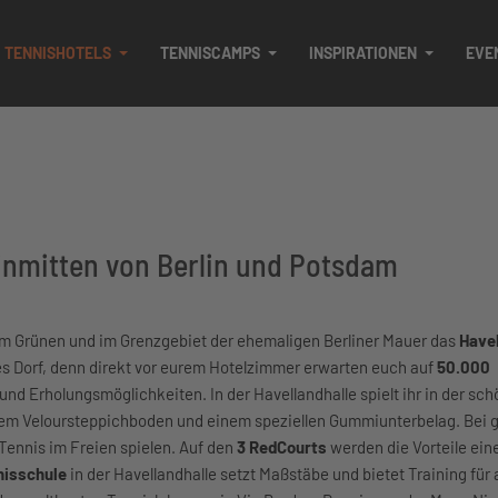
TENNISHOTELS
TENNISCAMPS
INSPIRATIONEN
EVE
 inmitten von Berlin und Potsdam
l im Grünen und im Grenzgebiet der ehemaligen Berliner Mauer das
Havel
es Dorf, denn direkt vor eurem Hotelzimmer erwarten euch auf
50.000
und Erholungsmöglichkeiten. In der Havellandhalle spielt ihr in der sc
em Veloursteppichboden und einem speziellen Gummiunterbelag. Bei 
Tennis im Freien spielen. Auf den
3 RedCourts
werden die Vorteile ein
nisschule
in der Havellandhalle setzt Maßstäbe und bietet Training für a