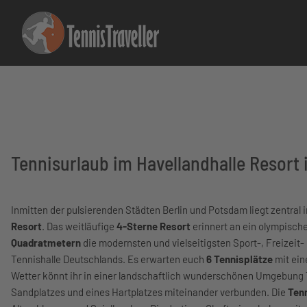
Tennisurlaub im Havellandhalle Resort
Inmitten der pulsierenden Städten Berlin und Potsdam liegt zentra
Resort
. Das weitläufige
4-Sterne Resort
erinnert an ein olympisch
Quadratmetern
die modernsten und vielseitigsten Sport-, Freizeit- 
Tennishalle Deutschlands. Es erwarten euch
6 Tennisplätze
mit ein
Wetter könnt ihr in einer landschaftlich wunderschönen Umgebung 
Sandplatzes und eines Hartplatzes miteinander verbunden. Die
Ten