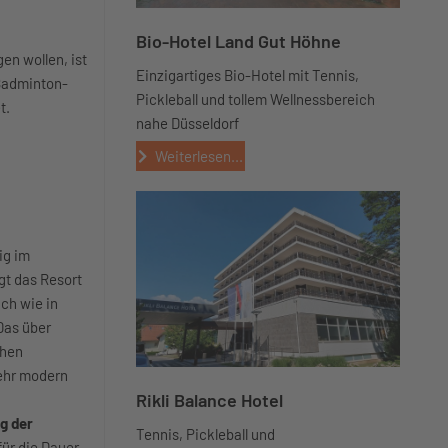
Bio-Hotel Land Gut Höhne
en wollen, ist
Einzigartiges Bio-Hotel mit Tennis,
 Badminton-
Pickleball und tollem Wellnessbereich
t.
nahe Düsseldorf
Weiterlesen...
ig im
gt das Resort
uch wie in
 Das über
chen
sehr modern
Rikli Balance Hotel
g der
Tennis, Pickleball und
für die Dauer