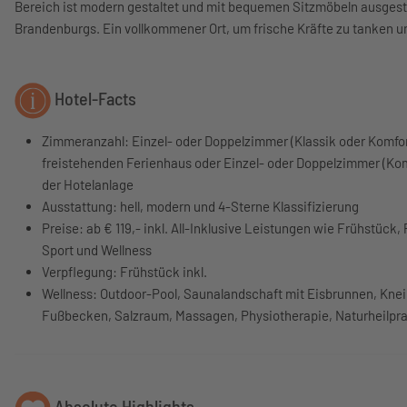
Bereich ist modern gestaltet und mit bequemen Sitzmöbeln ausgesta
Brandenburgs. Ein vollkommener Ort, um frische Kräfte zu tanken 
Hotel-Facts
Zimmeranzahl: Einzel- oder Doppelzimmer (Klassik oder Komfor
freistehenden Ferienhaus oder Einzel- oder Doppelzimmer (Kom
der Hotelanlage
Ausstattung: hell, modern und 4-Sterne Klassifizierung
Preise: ab € 119,- inkl. All-Inklusive Leistungen wie Frühstück,
Sport und Wellness
Verpflegung: Frühstück inkl.
Wellness: Outdoor-Pool, Saunalandschaft mit Eisbrunnen, Kne
Fußbecken, Salzraum, Massagen, Physiotherapie, Naturheilpra
Absolute Highlights