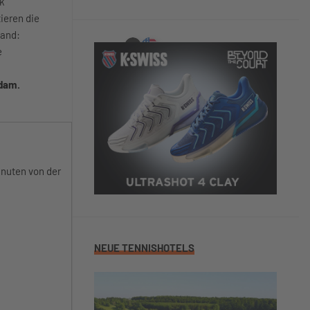
ck
ieren die
land:
e
sdam.
inuten von der
NEUE TENNISHOTELS