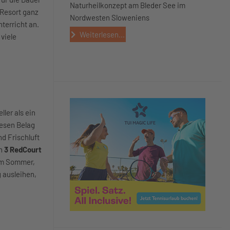
Naturheilkonzept am Bleder See im
 Resort ganz
Nordwesten Sloweniens
nterricht an.
Weiterlesen...
viele
ler als ein
iesen Belag
und Frischluft
en
3 RedCourt
 im Sommer,
 ausleihen,