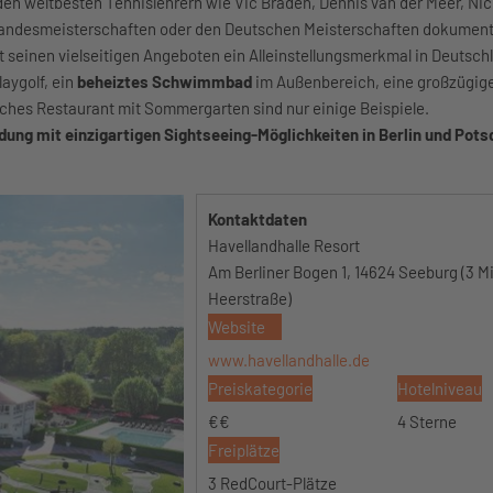
 den weltbesten Tennislehrern wie Vic Braden, Dennis van der Meer, Ni
i Landesmeisterschaften oder den Deutschen Meisterschaften dokument
t seinen vielseitigen Angeboten ein Alleinstellungsmerkmal in Deutsch
aygolf, ein
beheiztes Schwimmbad
im Außenbereich, eine großzügig
nisches Restaurant mit Sommergarten sind nur einige Beispiele.
ung mit einzigartigen Sightseeing-Möglichkeiten in Berlin und Pot
Kontaktdaten
Havellandhalle Resort
Am Berliner Bogen 1, 14624 Seeburg (3 M
Heerstraße)
Website
www.havellandhalle.de
Preiskategorie
Hotelniveau
€€
4 Sterne
Freiplätze
3 RedCourt-Plätze