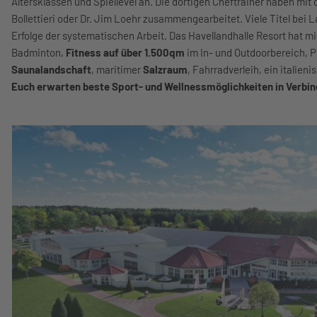
Altersklassen und Spiellevel an. Die dortigen Cheftrainer haben mit
Bollettieri oder Dr. Jim Loehr zusammengearbeitet. Viele Titel be
Erfolge der systematischen Arbeit. Das Havellandhalle Resort hat mi
Badminton,
Fitness auf über 1.500qm
im In- und Outdoorbereich, Pl
Saunalandschaft
, maritimer
Salzraum
, Fahrradverleih, ein italie
Euch erwarten beste Sport- und Wellnessmöglichkeiten in Verbind