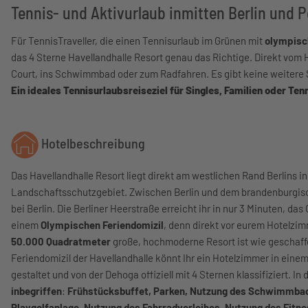
Tennis- und Aktivurlaub inmitten Berlin und
Für TennisTraveller, die einen Tennisurlaub im Grünen mit
olympisch
das 4 Sterne Havellandhalle Resort genau das Richtige. Direkt vom
Court, ins Schwimmbad oder zum Radfahren. Es gibt keine weitere Sp
Ein ideales Tennisurlaubsreiseziel für Singles, Familien oder Ten
Hotelbeschreibung
Das Havellandhalle Resort liegt direkt am westlichen Rand Berlins 
Landschaftsschutzgebiet. Zwischen Berlin und dem brandenburgische
bei Berlin. Die Berliner Heerstraße erreicht ihr in nur 3 Minuten, da
einem
Olympischen Feriendomizil
, denn direkt vor eurem Hotelzim
50.000 Quadratmeter
große, hochmoderne Resort ist wie geschaff
Feriendomizil der Havellandhalle könnt Ihr ein Hotelzimmer in eine
gestaltet und von der Dehoga offiziell mit 4 Sternen klassifiziert. 
inbegriffen
:
Frühstücksbuffet, Parken, Nutzung des Schwimmbad
Playgolfanlage, Nutzung des Fahrradverleihes, Nutzung des Fitn