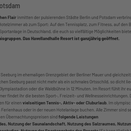
 Potsdam
en Flair
inmitten der pulsierenden Städte Berlin und Potsdam verbring
 Hotelzimmer ab zum Sport: Auf den Tennisplatz, zum Fitness, auf den
ortanlage in Deutschland, die euch so vielfältige Möglichkeiten biete
nisgruppen. Das Havellandhalle Resort ist ganzjährig geöffnet.
in Seeburg im ehemaligen Grenzgebiet der Berliner Mauer und gleichzeit
n Seeburg passt nicht mehr als ein schmales Ortsschild, so dicht lie
s Olympiastadion oder die Waldbühne in 12 Minuten. Im Resort fühlt ihr e
mer findet ihr die besten Sport-, Freizeit- und Wellnesseinrichtungen.
en für einen
vielseitigen Tennis-, Aktiv- oder Cluburlaub
. Im olympis
m Ferienhaus oder in der neuen Hotelanlage buchen. Alle Zimmer sind 
In den Übernachtungspreisen sind
folgende Leistungen
es, Nutzung der Saunalandschaft, Nutzung des Salzraumes, Nutzun
essstudios, Nutzung der Sportangebote des Resorts
(Es kann täglich 