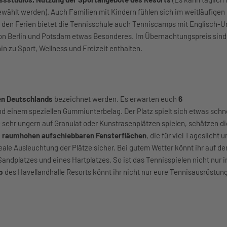
ählt werden). Auch Familien mit Kindern fühlen sich im weitläufigen
n den Ferien bietet die Tennisschule auch Tenniscamps mit Englisch-U
 von Berlin und Potsdam etwas Besonderes. Im Übernachtungspreis sind 
n zu Sport, Wellness und Freizeit enthalten.
en Deutschlands
bezeichnet werden. Es erwarten euch
6
 einem speziellen Gummiunterbelag. Der Platz spielt sich etwas schnel
die sehr ungern auf Granulat oder Kunstrasenplätzen spielen, schätzen d
e
raumhohen aufschiebbaren Fensterflächen
, die für viel Tageslicht 
eale Ausleuchtung der Plätze sicher. Bei gutem Wetter könnt ihr auf d
s Sandplatzes und eines Hartplatzes. So ist das Tennisspielen nicht nur
op
des Havellandhalle Resorts könnt ihr nicht nur eure Tennisausrüstung