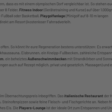
ern, dass es mit einem olympischen Dorf vergleichbar ist. So stehen e
er 8 Felder,
Fitness Indoor
(Gerätetraining und Kurse) auf über 1.000q
 Fußball oder Basketball,
Playgolfanlage
(Minigolf auf 8-10 m langen
irekt am Resort (kostenloser Fahrradverleih.
offen. So könnt Ihr eure Regeneration bestens unterstützen: Es erwar
ckhaussauna, Eisbrunnen, ein Kneipp-Fußbecken, zahlreiche Entspan
um
, ein beheiztes
Außenschwimmbecken
mit Strandkörben und Sonn
ngen auch auf Rezept möglich, privat und gesetzlich, Massagen) und e
s im Übernachtungspreis inbegriffen. Das
italienische Restaurant
der H
, Steinofenpizzen sowie feine Fleisch- und Fischgerichte an. Neben f
hes Eis. Die
Players-Lounge
ist der ideale Ort zum Entspannen und Un