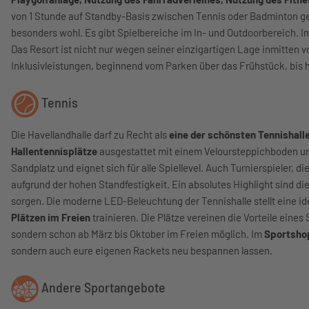
von 1 Stunde auf Standby-Basis zwischen Tennis oder Badminton gew
besonders wohl. Es gibt Spielbereiche im In- und Outdoorbereich. I
Das Resort ist nicht nur wegen seiner einzigartigen Lage inmitten
Inklusivleistungen, beginnend vom Parken über das Frühstück, bis hi
Tennis
Die Havellandhalle darf zu Recht als
eine der schönsten Tennishall
Hallentennisplätze
ausgestattet mit einem Veloursteppichboden und
Sandplatz und eignet sich für alle Spiellevel. Auch Turnierspieler, 
aufgrund der hohen Standfestigkeit. Ein absolutes Highlight sind di
sorgen. Die moderne LED-Beleuchtung der Tennishalle stellt eine id
Plätzen im Freien
trainieren. Die Plätze vereinen die Vorteile eine
sondern schon ab März bis Oktober im Freien möglich. Im
Sportsh
sondern auch eure eigenen Rackets neu bespannen lassen.
Andere Sportangebote