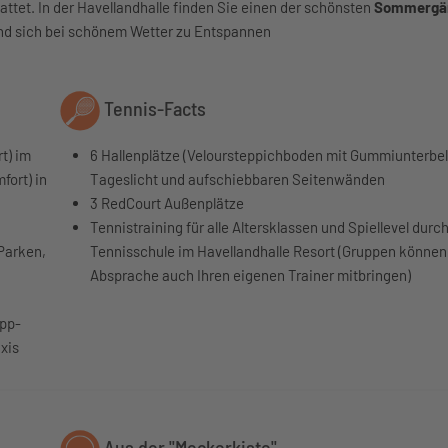
ttet. In der Havellandhalle finden Sie einen der schönsten
Sommergä
und sich bei schönem Wetter zu Entspannen
Tennis-Facts
t) im
6 Hallenplätze (Veloursteppichboden mit Gummiunterbela
fort) in
Tageslicht und aufschiebbaren Seitenwänden
3 RedCourt Außenplätze
Tennistraining für alle Altersklassen und Spiellevel durch
 Parken,
Tennisschule im Havellandhalle Resort (Gruppen könne
Absprache auch Ihren eigenen Trainer mitbringen)
ipp-
xis
Aus der "Meckerkiste"