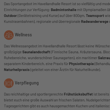
Das Sportangebot im Havellandhalle Resort ist so vielfältig und mod
Einrichtungen zur Verfügung:
Badmintonhalle
mit Olympiamaßen üb
Outdoor
(Gerätetraining und Kurse) auf über 800qm,
Teamsport
wie
Kunstrasenbahnen), regionale und überregionale
Radwanderwege
d
Wellness
Das Wellnessangebot im Havellandhalle Resort lässt keine Wünsche 
großzügige
Saunalandschaft
(Finnische Sauna, Kräutersauna, Blo
Ruhebereiche, wunderschöner Saunagarten), ein maritimer
Salzra
separatem Kinderbereich, eine Praxis für
Physiotherapie
(Behandlu
Naturheilpraxis
(geleitet von einer Ärztin für Naturheilkunde).
Verpflegung
Das reichhaltige und sportlergerechte
Frühstücksbuffet
ist bereit
bietet euch eine große Auswahl an frischen Salaten, Nudelgerichten
Tagesgerichten gibt es auch hausgemachten Kuchen und italienisc