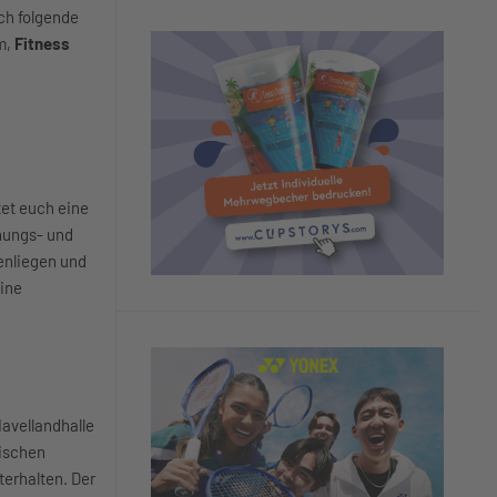
uch folgende
m,
Fitness
tet euch eine
nungs- und
enliegen und
ine
avellandhalle
rischen
terhalten. Der