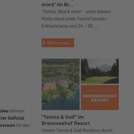
more" im Br...
"Tennis, Bike & more" - unter diesem
Motto stand unser TennisTraveller-
Exklusivcamp vom 24. - 28. ...
Weiterlesen...
biker
können
"Tennis & Golf" im
tter Golfclub
Brennseehof Resort
essraum
für den
Unsere Tennis & Golf-Rundtour durch