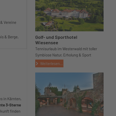
 & Vereine
Golf- und Sporthotel
nis & Berge,
Wiesensee
Tennisurlaub im Westerwald mit toller
Symbiose Natur, Erholung & Sport
Weiterlesen...
s in Kärnten,
nte 3-Sterne
rkunft finden