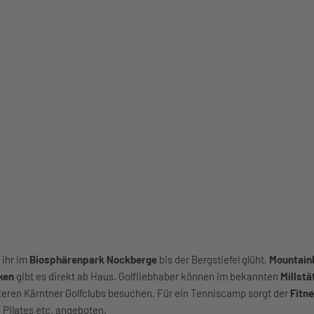
 ihr im
Biosphärenpark Nockberge
bis der Bergstiefel glüht,
Mountain
ken
gibt es direkt ab Haus. Golfliebhaber können im bekannten
Millstä
iteren Kärntner Golfclubs besuchen. Für ein Tenniscamp sorgt der
Fitn
 Pilates etc. angeboten.