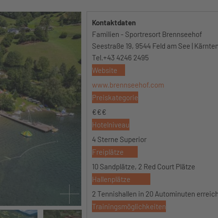
Kontaktdaten
Familien - Sportresort Brennseehof
Seestraße 19, 9544 Feld am See | Kärnten
Tel.+43 4246 2495
Website
www.brennseehof.com
Preiskategorie
€€€
Hotelniveau
4 Sterne Superior
Freiplätze
10 Sandplätze, 2 Red Court Plätze
Hallenplätze
2 Tennishallen in 20 Autominuten erreic
Trainingsmöglichkeiten