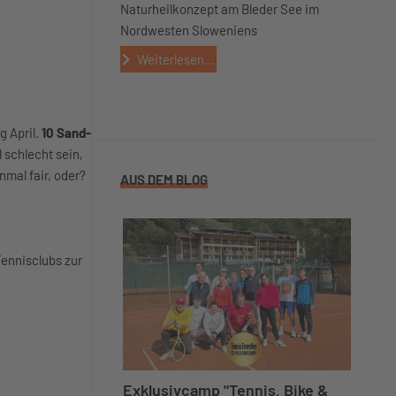
Naturheilkonzept am Bleder See im
Nordwesten Sloweniens
Weiterlesen...
g April.
10 Sand-
 schlecht sein,
nmal fair, oder?
AUS DEM BLOG
Tennisclubs zur
Exklusivcamp "Tennis, Bike &