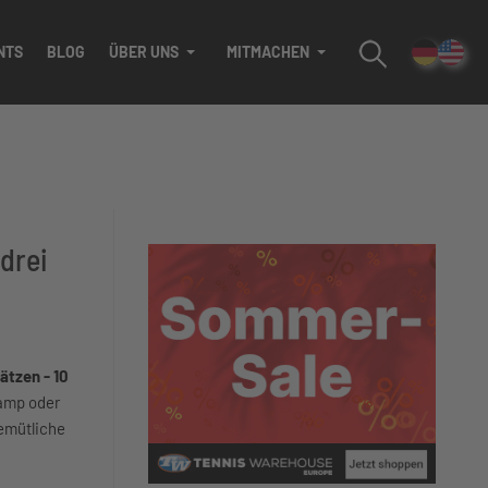
NTS
BLOG
ÜBER UNS
MITMACHEN
drei
ätzen - 10
camp oder
emütliche