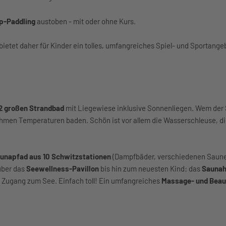
p-Paddling
austoben - mit oder ohne Kurs.
ietet daher für Kinder ein tolles, umfangreiches Spiel- und Sportangeb
2 großen Strandbad
mit Liegewiese inklusive Sonnenliegen. Wem der 
men Temperaturen baden. Schön ist vor allem die Wasserschleuse, d
unapfad aus 10 Schwitzstationen
(Dampfbäder, verschiedenen Saun
ber das
Seewellness-Pavillon
bis hin zum neuesten Kind: das
Saunah
 Zugang zum See. Einfach toll! Ein umfangreiches
Massage- und Bea