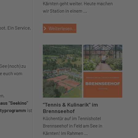
Kärnten geht weiter. Heute machen
wir Station in einem ...
ot. Ein Service,
Weiterlesen...
See (noch) zu
ie euch vom
en,
aus "Seekino"
"Tennis & Kulinarik" im
utyprogramm
ist
Brennseehof
Küchentür auf im Tennishotel
Brennseehof in Feld am See in
Kärnten! Im Rahmen ...