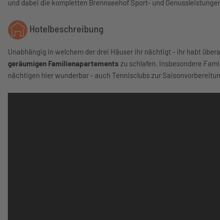
und dabei die kompletten Brennseehof Sport- und Genussleistungen
Hotelbeschreibung
Unabhängig in welchem der drei Häuser ihr nächtigt - ihr habt über
geräumigen Familienapartements
zu schlafen. Insbesondere Famili
nächtigen hier wunderbar - auch Tennisclubs zur Saisonvorbereitu