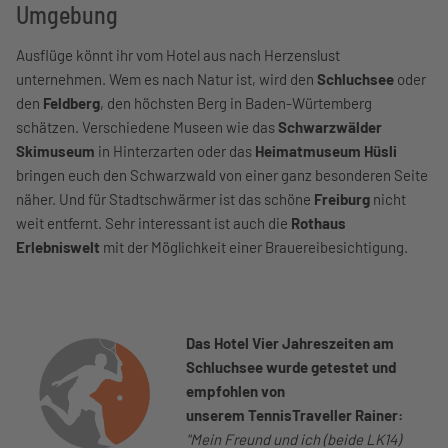
Umgebung
Ausflüge könnt ihr vom Hotel aus nach Herzenslust
unternehmen. Wem es nach Natur ist, wird den
Schluchsee
oder
den
Feldberg
, den höchsten Berg in Baden-Würtemberg
schätzen. Verschiedene Museen wie das
Schwarzwälder
Skimuseum
in Hinterzarten oder das
Heimatmuseum Hüsli
bringen euch den Schwarzwald von einer ganz besonderen Seite
näher. Und für Stadtschwärmer ist das schöne
Freiburg
nicht
weit entfernt. Sehr interessant ist auch die
Rothaus
Erlebniswelt
mit der Möglichkeit einer Brauereibesichtigung.
Das Hotel Vier Jahreszeiten am
Schluchsee wurde getestet und
empfohlen von
unserem
TennisTraveller Rainer:
"Mein Freund und ich (beide LK14)