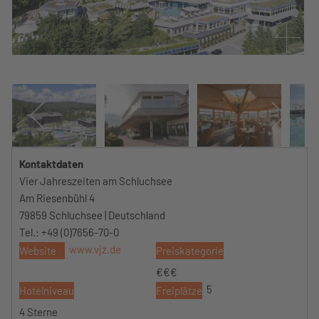
Kontaktdaten
Vier Jahreszeiten am Schluchsee
Am Riesenbühl 4
79859 Schluchsee | Deutschland
Tel.: +49 (0)7656-70-0
www.vjz.de
Website
Preiskategorie
€€€
5
Hotelniveau
Freiplätze
4 Sterne