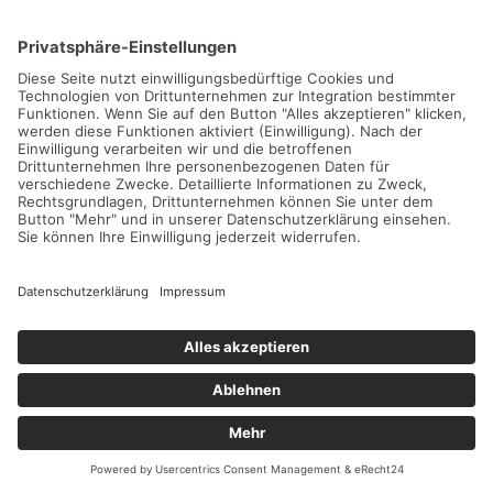
World Tennis Masters Tour MT100 Turnier
Don Carlos Marbella
23.09.2026 -
27.09.2026
Weiterlesen...