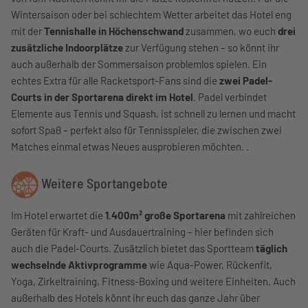
Wintersaison oder bei schlechtem Wetter arbeitet das Hotel eng
mit der
Tennishalle in Höchenschwand
zusammen, wo euch
drei
zusätzliche Indoorplätze
zur Verfügung stehen – so könnt ihr
auch außerhalb der Sommersaison problemlos spielen. Ein
echtes Extra für alle Racketsport-Fans sind die
zwei Padel-
Courts in der Sportarena direkt im Hotel
. Padel verbindet
Elemente aus Tennis und Squash, ist schnell zu lernen und macht
sofort Spaß – perfekt also für Tennisspieler, die zwischen zwei
Matches einmal etwas Neues ausprobieren möchten. .
Weitere Sportangebote
Im Hotel erwartet die
1.400m² große Sportarena
mit zahlreichen
Geräten für Kraft- und Ausdauertraining – hier befinden sich
auch die Padel-Courts. Zusätzlich bietet das Sportteam
täglich
wechselnde Aktivprogramme
wie Aqua-Power, Rückenfit,
Yoga, Zirkeltraining, Fitness-Boxing und weitere Einheiten. Auch
außerhalb des Hotels könnt ihr euch das ganze Jahr über