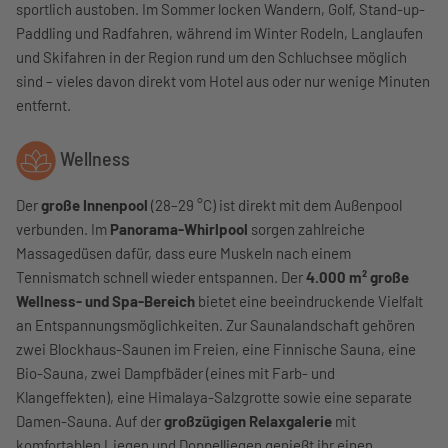
sportlich austoben. Im Sommer locken Wandern, Golf, Stand-up-
Paddling und Radfahren, während im Winter Rodeln, Langlaufen
und Skifahren in der Region rund um den Schluchsee möglich
sind – vieles davon direkt vom Hotel aus oder nur wenige Minuten
entfernt.
Wellness
Der
große Innenpool
(28–29 °C) ist direkt mit dem Außenpool
verbunden. Im
Panorama-Whirlpool
sorgen zahlreiche
Massagedüsen dafür, dass eure Muskeln nach einem
Tennismatch schnell wieder entspannen. Der
4.000 m² große
Wellness- und Spa-Bereich
bietet eine beeindruckende Vielfalt
an Entspannungsmöglichkeiten. Zur Saunalandschaft gehören
zwei Blockhaus-Saunen im Freien, eine Finnische Sauna, eine
Bio-Sauna, zwei Dampfbäder (eines mit Farb- und
Klangeffekten), eine Himalaya-Salzgrotte sowie eine separate
Damen-Sauna. Auf der
großzügigen Relaxgalerie
mit
komfortablen Liegen und Doppelliegen genießt ihr einen