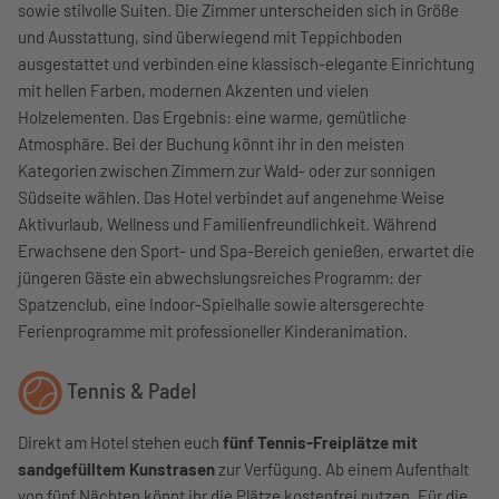
sowie stilvolle Suiten. Die Zimmer unterscheiden sich in Größe
und Ausstattung, sind überwiegend mit Teppichboden
ausgestattet und verbinden eine klassisch-elegante Einrichtung
mit hellen Farben, modernen Akzenten und vielen
Holzelementen. Das Ergebnis: eine warme, gemütliche
Atmosphäre. Bei der Buchung könnt ihr in den meisten
Kategorien zwischen Zimmern zur Wald- oder zur sonnigen
Südseite wählen. Das Hotel verbindet auf angenehme Weise
Aktivurlaub, Wellness und Familienfreundlichkeit. Während
Erwachsene den Sport- und Spa-Bereich genießen, erwartet die
jüngeren Gäste ein abwechslungsreiches Programm: der
Spatzenclub, eine Indoor-Spielhalle sowie altersgerechte
Ferienprogramme mit professioneller Kinderanimation.
Tennis & Padel
Direkt am Hotel stehen euch
fünf Tennis-Freiplätze mit
sandgefülltem Kunstrasen
zur Verfügung. Ab einem Aufenthalt
von fünf Nächten könnt ihr die Plätze kostenfrei nutzen. Für die