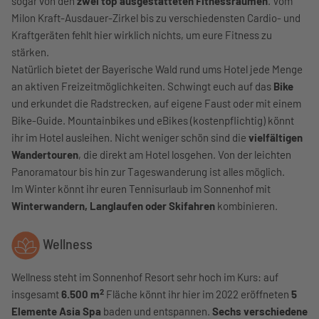
sogar von den
zwei top ausgestatteten Fitnessräumen
. Vom
Milon Kraft-Ausdauer-Zirkel bis zu verschiedensten Cardio- und
Kraftgeräten fehlt hier wirklich nichts, um eure Fitness zu
stärken.
Natürlich bietet der Bayerische Wald rund ums Hotel jede Menge
an aktiven Freizeitmöglichkeiten. Schwingt euch auf das
Bike
und erkundet die Radstrecken, auf eigene Faust oder mit einem
Bike-Guide. Mountainbikes und eBikes (kostenpflichtig) könnt
ihr im Hotel ausleihen. Nicht weniger schön sind die
vielfältigen
Wandertouren
, die direkt am Hotel losgehen. Von der leichten
Panoramatour bis hin zur Tageswanderung ist alles möglich.
Im Winter könnt ihr euren Tennisurlaub im Sonnenhof mit
Winterwandern, Langlaufen oder Skifahren
kombinieren.
Wellness
Wellness steht im Sonnenhof Resort sehr hoch im Kurs: auf
2
insgesamt
6.500 m
Fläche könnt ihr hier im 2022 eröffneten
5
Elemente Asia Spa
baden und entspannen.
Sechs verschiedene