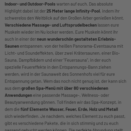
Indoor- und Outdoor-Pools
warten auf euch. Das absolute
Highlight dabei ist der
25 Meter lange Infinity-Pool
, indem ihr
schwerelos den Weitblick auf den Großen Arber genießen könnt.
Verschiedene Massage- und Luftsprudelbecken
lassen eure
Muskeln wieder im Nu locker werden. Eure Muskeln könnt ihr
auch in einer der
neun wunderschön gestalteten Erlebnis-
Saunen
entspannen: von der heißen Panorama-Eventsauna mit
Licht- und Soundeffekten, über zwei Krätersaunen, einer Bio-
Sauna, Dampfbädern und einer "Feuersauna", in der euch
spezielle Feuereffekte in den Entspannungs-Bann ziehen
werden, wird in der Saunawelt des Sonnenhofs viel für eure
Entspannung getan. Wem das noch nicht genug ist, der kann sich
aus dem
großen Spa-Menü mit über 80 verschiedenen
Anwendungen
eine passende Massage-, Wellness- oder
Beautyanwendung gönnen. Toll finden wir das Spa-Konzept, in
dem die
fünf Elemente Wasser, Feuer, Erde, Holz und Metall
sich wiederfinden. Je nachdem, welches Element zu euch passt,
gibt es verschiedene Pakete, die in sich stimmig und zu euch
passend gebucht werden können. Die perfekte Abrundung stellt