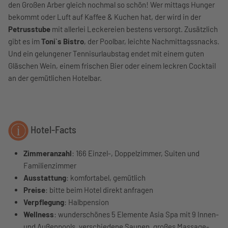
den Großen Arber gleich nochmal so schön! Wer mittags Hunger
bekommt oder Luft auf Kaffee & Kuchen hat, der wird in der
Petrusstube
mit allerlei Leckereien bestens versorgt. Zusätzlich
gibt es im
Toni`s Bistro
, der Poolbar, leichte Nachmittagssnacks.
Und ein gelungener Tennisurlaubstag endet mit einem guten
Gläschen Wein, einem frischen Bier oder einem leckren Cocktail
an der gemütlichen Hotelbar.
Hotel-Facts
Zimmeranzahl
: 166 Einzel-, Doppelzimmer, Suiten und
Familienzimmer
Ausstattung
: komfortabel, gemütlich
Preise
: bitte beim Hotel direkt anfragen
Verpflegung
: Halbpension
Wellness
: wunderschönes 5 Elemente Asia Spa mit 9 Innen-
und Außenpools, verschiedene Saunen, großes Massage-,