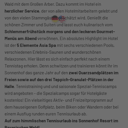
Wald mit dem Großen Arber. Dazu kommt im Hotel ein
herzlicher Service
, der von allen Hotelmitarbeitern gelebt und
von den vielen Stammgästen geschätzt wird. Genießt die
schönen Zimmer und Suiten und lasst euch kulinarisch vom
Schlemmerfrühstück morgens und den leckeren Gourmet-
Menüs am Abend
verwöhnen. Ein absolutes Highlight im Hotel
ist der
5 Elemente Asia Spa
mit sechs verschiedenen Pools,
verschiedenen Erlebnis-Saunen und wunderschönen
Relaxzonen. Hier lässt es sich einfach perfekt nach einem
Tennistag erholen. Denn schwitzen und trainieren könnt ihr im
Sonnenhof das ganze Jahr auf den
zwei Quarzsandplätzen im
Freien sowie auf den drei Teppich-Granulat-Plätzen in der
Halle
. Tennistraining und und saisonale Spezial-Tenniscamps
wird angeboten - die Spezialcamps sogar für Hotelgäste
kostenlos! Ein vielseitiges Aktiv- und Freizeitprogramm auf
dem hauseigenen Golfplatz, beim Biken oder Wandern oder bei
einem Ausflug runden euren Tennisurlaub ab.
Auf zum himmlischen Tennisurlaub ins Sonnenhof Resort im
Bayerischen Wald!