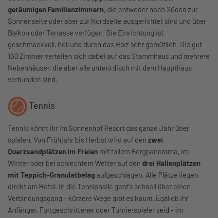
geräumigen Familienzimmern
, die entweder nach Süden zur
Sonnenseite oder aber zur Nordseite ausgerichtet sind und über
Balkon oder Terrasse verfügen. Die Einrichtung ist
geschmackvoll, hell und durch das Holz sehr gemütlich. Die gut
160 Zimmer verteilen sich dabei auf das Stammhaus und mehrere
Nebenhäuser, die aber alle unterirdisch mit dem Haupthaus
verbunden sind.
Tennis
Tennis könnt ihr im Sonnenhof Resort das ganze Jahr über
spielen. Von Frühjahr bis Herbst wird auf den
zwei
Quarzsandplätzen im Freien
mit tollem Bergpanorama, im
Winter oder bei schlechtem Wetter auf den
drei Hallenplätzen
mit Teppich-Granulatbelag
aufgeschlagen. Alle Plätze liegen
direkt am Hotel. In die Tennishalle geht's schnell über einen
Verbindungsgang - kürzere Wege gibt es kaum. Egal ob ihr
Anfänger, Fortgeschrittener oder Turnierspieler seid - im