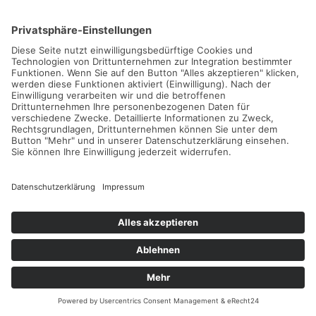
NEUE TENNISCAMPS
Herbst-Camps im Zischka-Tenniscamp in