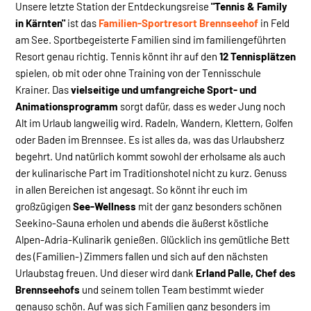
Unsere letzte Station der Entdeckungsreise
"Tennis & Family
in Kärnten"
ist das
Familien-Sportresort Brennseehof
in Feld
am See. Sportbegeisterte Familien sind im familiengeführten
Resort genau richtig. Tennis könnt ihr auf den
12 Tennisplätzen
spielen, ob mit oder ohne Training von der Tennisschule
Krainer. Das
vielseitige und umfangreiche Sport- und
Animationsprogramm
sorgt dafür, dass es weder Jung noch
Alt im Urlaub langweilig wird. Radeln, Wandern, Klettern, Golfen
oder Baden im Brennsee. Es ist alles da, was das Urlaubsherz
begehrt. Und natürlich kommt sowohl der erholsame als auch
der kulinarische Part im Traditionshotel nicht zu kurz. Genuss
in allen Bereichen ist angesagt. So könnt ihr euch im
großzügigen
See-Wellness
mit der ganz besonders schönen
Seekino-Sauna erholen und abends die äußerst köstliche
Alpen-Adria-Kulinarik genießen. Glücklich ins gemütliche Bett
des (Familien-) Zimmers fallen und sich auf den nächsten
Urlaubstag freuen. Und dieser wird dank
Erland Palle, Chef des
Brennseehofs
und seinem tollen Team bestimmt wieder
genauso schön. Auf was sich Familien ganz besonders im