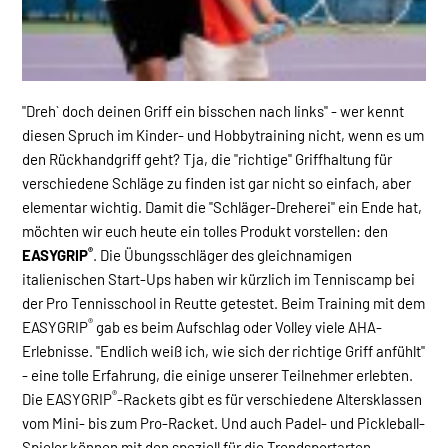
"Dreh` doch deinen Griff ein bisschen nach links" - wer kennt
diesen Spruch im Kinder- und Hobbytraining nicht, wenn es um
den Rückhandgriff geht? Tja, die "richtige" Griffhaltung für
verschiedene Schläge zu finden ist gar nicht so einfach, aber
elementar wichtig. Damit die "Schläger-Dreherei" ein Ende hat,
möchten wir euch heute ein tolles Produkt vorstellen: den
®
EASYGRIP
. Die Übungsschläger des gleichnamigen
italienischen Start-Ups haben wir kürzlich im Tenniscamp bei
der Pro Tennisschool in Reutte getestet. Beim Training mit dem
®
EASYGRIP
gab es beim Aufschlag oder Volley viele AHA-
Erlebnisse. "Endlich weiß ich, wie sich der richtige Griff anfühlt"
- eine tolle Erfahrung, die einige unserer Teilnehmer erlebten.
®
Die EASYGRIP
-Rackets gibt es für verschiedene Altersklassen
vom Mini- bis zum Pro-Racket. Und auch Padel- und Pickleball-
Spieler können mit den speziell für die Trendsportarten