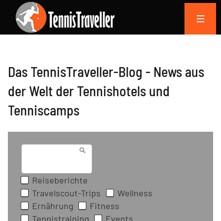
Das TennisTraveller-Blog - News aus
der Welt der Tennishotels und
Tenniscamps
... Typ für Filter
Reiseberichte
Travelscout-Trips
Wellness
Ernährung
Fitness
Tennistraining
Events