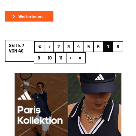
Weiterlesen...
SEITE 7
2
3
4
5
6
7
8
VON 40
9
10
11