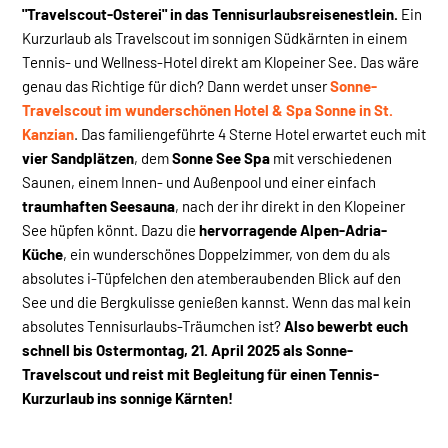
"Travelscout-Osterei" in das Tennisurlaubsreisenestlein.
Ein
Kurzurlaub als Travelscout im sonnigen Südkärnten in einem
Tennis- und Wellness-Hotel direkt am Klopeiner See. Das wäre
genau das Richtige für dich? Dann werdet unser
Sonne-
Travelscout im wunderschönen Hotel & Spa Sonne in St.
Kanzian
. Das familiengeführte 4 Sterne Hotel erwartet euch mit
vier Sandplätzen
, dem
Sonne See Spa
mit verschiedenen
Saunen, einem Innen- und Außenpool und einer einfach
traumhaften Seesauna
, nach der ihr direkt in den Klopeiner
See hüpfen könnt. Dazu die
hervorragende Alpen-Adria-
Küche
, ein wunderschönes Doppelzimmer, von dem du als
absolutes i-Tüpfelchen den atemberaubenden Blick auf den
See und die Bergkulisse genießen kannst. Wenn das mal kein
absolutes Tennisurlaubs-Träumchen ist?
Also bewerbt euch
schnell bis Ostermontag, 21. April 2025 als Sonne-
Travelscout und reist mit Begleitung für einen Tennis-
Kurzurlaub ins sonnige Kärnten!