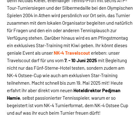
denn Nicolas Kiefer, ehemaliger Tennis-Profi mit sechs ATP-
Tour-Turniersiegen und der Silbermedaille bei den Olympischen
Spielen 2004 in Athen wird persönlich vor Ort sein, das Turnier
zusammen mit dem lokalen Organisator begleiten und natürlich
für Fragen und den ein oder anderen Tennisplausch zur
Verfügung stehen. Darüber hinaus wird es am Pfingstmontag
ein exklusives Star-Training mit Kiwi geben. Ihr könnt dieses
geniale Event als unser
NK-4 Travelscout
erleben: unser
Travelscout darf für uns vom
7. - 10 Juni 2025
mit Begleitung
nicht nur das Fünf-Sterne-Hotel testen, sondern zudem am
NK-4 Ostsee-Cup wie auch am exklusiven Star-Training
teilnehmen. Macht schnell bis zum 19. Mai 2025 mit! Heute
erfahrt ihr aber direkt vom neuen
Hoteldirektor Pedjman
Hamie
, selbst passionierter Tennisspieler, warum er so
begeistert ist vom NK-4 Turnierformat, dem NK-4 Ostsee Cup
und auf was ihr euch beim Turnier freuen dürft!