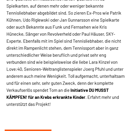
Spielkarten, auf denen mehr oder weniger bekannte
Tennisliebhaber abgebildet sind. So zieren Ex-Pros wie Patrik
Kühnen, Udo Riglewski oder Jan Gunnarsson eine Spielkarte
oder auch Bekannte aus Funk und Fernsehen wie Kris
Hünecke, Sänger von Revolverheld oder Paul Häuser, SKY-
Experte. Ebenfalls mit im Spiel sind Tennisliebhaber, die nicht
direkt im Rampenlicht stehen, dem Tennissport aber in ganz
unterschiedlicher Weise beruflich und privat sehr eng
verbunden sind wie beispielsweise die liebe Lara Kinzel von
Love:40, Senioren-Weltranglistenspieler Joerg Pfuhl und unter
anderem auch meine Wenigkeit. Toll aufgemacht, unterhaltsam
und für einen sehr, sehr guten Zweck, denn der komplette
Verkaufserlös spendet Tom an die
Initiative DU MUSST
KÄMPFEN! für an Krebs erkrankte Kinder
. Erfahrt mehr und
unterstützt das Projekt!