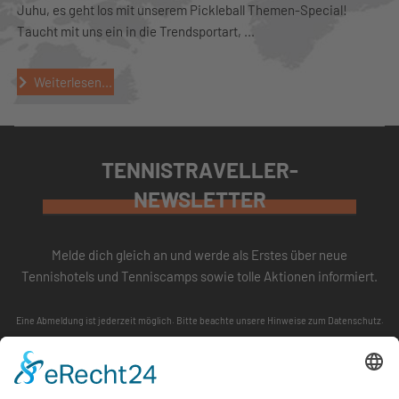
Juhu, es geht los mit unserem Pickleball Themen-Special!
Taucht mit uns ein in die Trendsportart, ...
Weiterlesen...
TENNISTRAVELLER-
NEWSLETTER
Melde dich gleich an und werde als Erstes über neue
Tennishotels und Tenniscamps sowie tolle Aktionen informiert.
Eine Abmeldung ist jederzeit möglich. Bitte beachte unsere
Hinweise zum Datenschutz
.