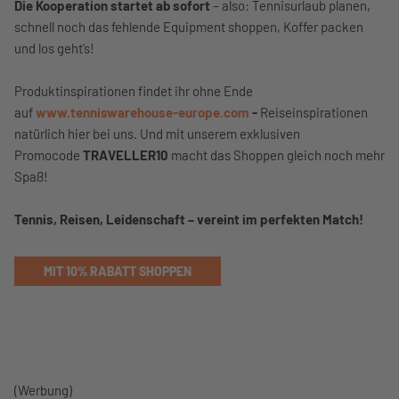
Die Kooperation startet ab sofort
– also: Tennisurlaub planen,
schnell noch das fehlende Equipment shoppen, Koffer packen
und los geht’s!
Produktinspirationen findet ihr ohne Ende
auf
www.tenniswarehouse-europe.com
-
Reiseinspirationen
natürlich hier bei uns. Und mit unserem exklusiven
Promocode
TRAVELLER10
macht das Shoppen gleich noch mehr
Spaß!
Tennis, Reisen, Leidenschaft – vereint im perfekten Match!
MIT 10% RABATT SHOPPEN
(Werbung)