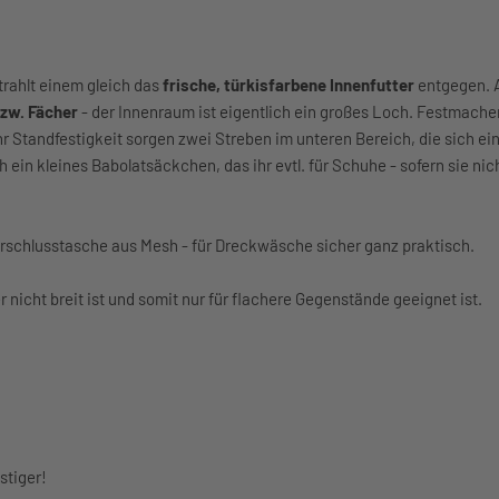
rahlt einem gleich das
frische, türkisfarbene Innenfutter
entgegen. A
bzw. Fächer
- der Innenraum ist eigentlich ein großes Loch. Festmachen
 Standfestigkeit sorgen zwei Streben im unteren Bereich, die sich ei
ein kleines Babolatsäckchen, das ihr evtl. für Schuhe - sofern sie nich
erschlusstasche aus Mesh - für Dreckwäsche sicher ganz praktisch.
r nicht breit ist und somit nur für flachere Gegenstände geeignet ist.
stiger!