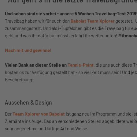
Und schon sind sie vorbei - unsere 5 Wochen Travelbag-Test 2018
Travelbag haben wir für euch den
Babolat Team Xplorer
getestet. U
zusammengestellt. Und als i-Tüpfelchen gibt es die Travelbag für 
geht und was ihr dafür tun müsst, erfahrt ihr weiter unten!
Mitmachen
Mach mit und gewinne!
Vielen Dank an dieser Stelle an
Tennis-Point
, die uns auch diese 
kostenlos zur Verfügung gestellt hat - so viel Zeit muss sein! Und jet
Beschreibung:
Aussehen & Design
Der
Team Xplorer von Babolat
ist ganz neu im Programm und sie ist
Ziernähte ins Auge. Das an verschiedenen Stellen abgebildete weiße
sehr angenehme und luftige Art und Weise.