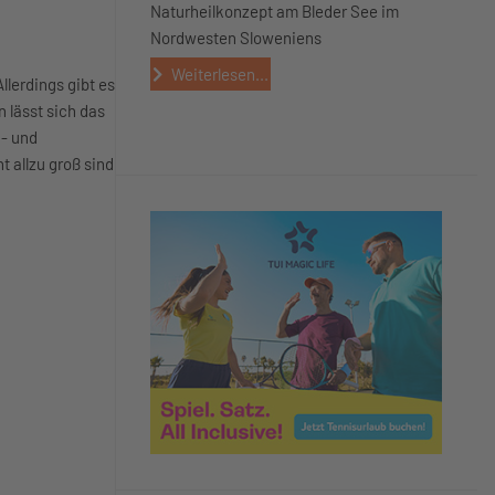
Naturheilkonzept am Bleder See im
Nordwesten Sloweniens
Weiterlesen...
llerdings gibt es
 lässt sich das
n- und
t allzu groß sind