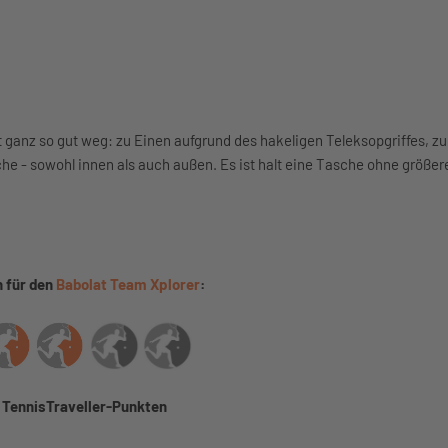
ganz so gut weg: zu Einen aufgrund des hakeligen Teleksopgriffes, 
che - sowohl innen als auch außen. Es ist halt eine Tasche ohne größe
 für den
Babolat Team Xplorer
:
5 TennisTraveller-Punkten