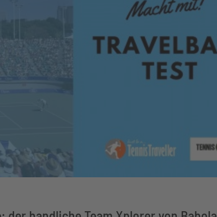
de: der handliche Team Xplorer von Babola