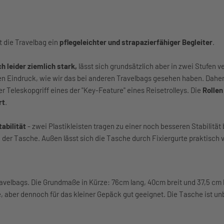
 die Travelbag ein
pflegeleichter und strapazierfähiger Begleiter
.
h leider ziemlich stark,
lässt sich grundsätzlich aber in zwei Stufen ve
en Eindruck, wie wir das bei anderen Travelbags gesehen haben. Daher 
r Teleskopgriff eines der "Key-Feature" eines Reisetrolleys. Die
Rollen
rt
.
tabilität
- zwei Plastikleisten tragen zu einer noch besseren Stabilität b
 der Tasche. Außen lässt sich die Tasche durch Fixiergurte praktisch 
Travelbags. Die Grundmaße in Kürze: 76cm lang, 40cm breit und 37,5 cm
e, aber dennoch für das kleiner Gepäck gut geeignet. Die Tasche ist un