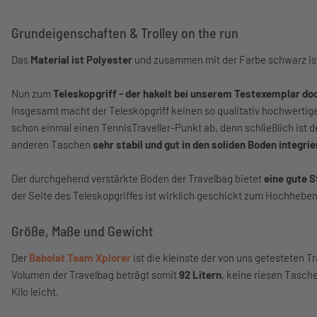
Grundeigenschaften & Trolley on the run
Das
Material ist Polyester
und zusammen mit der Farbe schwarz ist
Nun zum
Teleskopgriff - der hakelt bei unserem Testexemplar doc
Insgesamt macht der Teleskopgriff keinen so qualitativ hochwertig
schon einmal einen TennisTraveller-Punkt ab, denn schließlich ist de
anderen Taschen
sehr stabil und gut in den soliden Boden integrie
Der durchgehend verstärkte Boden der Travelbag bietet
eine gute S
der Seite des Teleskopgriffes ist wirklich geschickt zum Hochheben
Größe, Maße und Gewicht
Der
Babolat Team Xplorer
ist die kleinste der von uns getesteten 
Volumen der Travelbag beträgt somit
92 Litern
, keine riesen Tasch
Kilo leicht.