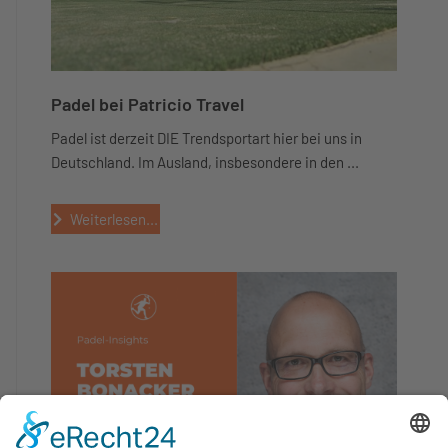
Padel bei Patricio Travel
Padel ist derzeit DIE Trendsportart hier bei uns in
Deutschland. Im Ausland, insbesondere in den ...
Weiterlesen...