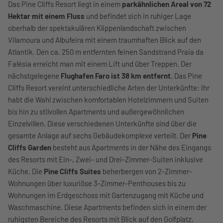
Das Pine Cliffs Resort liegt in einem
parkähnlichen Areal von 72
Hektar mit einem Fluss
und befindet sich in ruhiger Lage
oberhalb der spektakulären Klippenlandschaft zwischen
Vilamoura und Albufeira mit einem traumhaften Blick auf den
Atlantik. Den ca. 250 m entfernten feinen Sandstrand Praia da
Falésia erreicht man mit einem Lift und über Treppen. Der
nächstgelegene
Flughafen Faro ist 38 km entfernt.
Das Pine
Cliffs Resort vereint unterschiedliche Arten der Unterkünfte: Ihr
habt die Wahl zwischen komfortablen Hotelzimmern und Suiten
bis hin zu stilvollen Apartments und außergewöhnlichen
Einzelvillen. Diese verschiedenen Unterkünfte sind über die
gesamte Anlage auf sechs Gebäudekomplexe verteilt. Der
Pine
Cliffs Garden
besteht aus Apartments in der Nähe des Eingangs
des Resorts mit Ein-, Zwei- und Drei-Zimmer-Suiten inklusive
Küche. Die
Pine Cliffs Suites
beherbergen von 2-Zimmer-
Wohnungen über luxuriöse 3-Zimmer-Penthouses bis zu
Wohnungen im Erdgeschoss mit Gartenzugang mit Küche und
Waschmaschine. Diese Apartments befinden sich in einem der
ruhigsten Bereiche des Resorts mit Blick auf den Golfplatz,