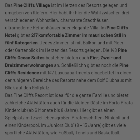
Das
Pine Cliffs Village
ist im Herzen des Resorts gelegen und
umgeben von Kiefern. Hier habt ihr hier die Wahl zwischen drei
verschiedenen Wohnstilen: charmante Stadthäuser,
ultramoderne Reihenhäuser oder elegante Villa. Im
Pine Cliffs
Hotel
gibt es
217 komfortable Zimmer im maurischen Stil in
fünf Kategorien.
Jedes Zimmer ist mit Balkon und mit Meer-
oder Gartenblick im Herzen des Resorts gelegen. Die 148
Pine
Cliffs Ocean Suites
bestehen bieten euch
Ein-, Zwei- und
Dreizimmerwohnungen
an. Schließlichn gibt es noch die
Pine
Cliffs Residence
mit 147 Luxusapartments eingebettet in einen
der ruhigeren Bereiche des Resorts nahe dem Golf Clubhaus mit
Blick auf den Golfplatz.
Das Pine Cliffs Resort ist ideal für die ganze Familie und bietet
zahlreiche Aktivitäten auch für die kleinen Gäste im Porto Pirata
Kinderclub (ab 6 Monate bis 8 Jahre). Hier gibt es einen
Spielplatz mit zwei lebensgroßen Piratenschiffen, Minigolf und
einen Kinderpool. Im „Juniors Club“ (8 – 13 Jahre) gibt es viele
sportliche Aktivitäten, wie Fußball, Tennis und Basketball.