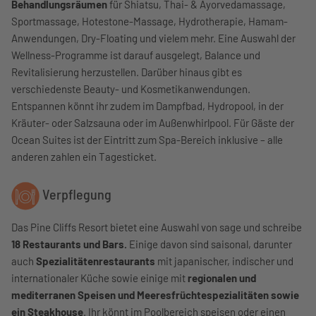
Behandlungsräumen
für Shiatsu, Thai- & Ayorvedamassage,
Sportmassage, Hotestone-Massage, Hydrotherapie, Hamam-
Anwendungen, Dry-Floating und vielem mehr. Eine Auswahl der
Wellness-Programme ist darauf ausgelegt, Balance und
Revitalisierung herzustellen. Darüber hinaus gibt es
verschiedenste Beauty- und Kosmetikanwendungen.
Entspannen könnt ihr zudem im Dampfbad, Hydropool, in der
Kräuter- oder Salzsauna oder im Außenwhirlpool. Für Gäste der
Ocean Suites ist der Eintritt zum Spa-Bereich inklusive – alle
anderen zahlen ein Tagesticket.
Verpflegung
Das Pine Cliffs Resort bietet eine Auswahl von sage und schreibe
18 Restaurants und Bars.
Einige davon sind saisonal, darunter
auch
Spezialitätenrestaurants
mit japanischer, indischer und
internationaler Küche sowie einige mit
regionalen und
mediterranen Speisen und Meeresfrüchtespezialitäten sowie
ein Steakhouse
. Ihr könnt im Poolbereich speisen oder einen