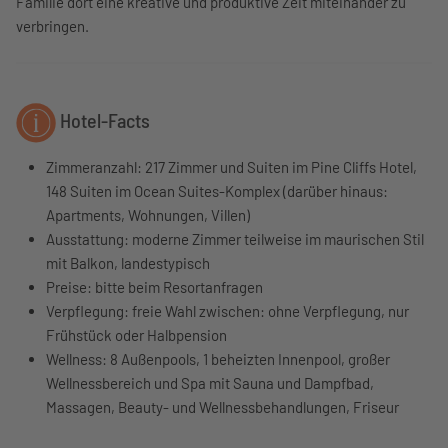
Familie dort eine kreative und produktive Zeit miteinander zu
verbringen.
Hotel-Facts
Zimmeranzahl:
217 Zimmer und Suiten im Pine Cliffs Hotel,
148 Suiten im Ocean Suites-Komplex (darüber hinaus:
Apartments, Wohnungen, Villen)
Ausstattung:
moderne Zimmer teilweise im maurischen Stil
mit Balkon, landestypisch
Preise: bitte beim Resortanfragen
Verpflegung:
freie Wahl zwischen: ohne Verpflegung, nur
Frühstück oder Halbpension
Wellness:
8 Außenpools, 1 beheizten Innenpool, großer
Wellnessbereich und Spa mit Sauna und Dampfbad,
Massagen, Beauty- und Wellnessbehandlungen, Friseur