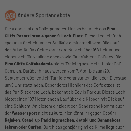
Andere Sportangebote
Die Algarve ist ein Golferparadies. Und so hat auch das
Pine
Cliffs Resort ihren eigenen 9-Loch-Platz
. Dieser liegt einfach
spektakulär direkt an der Steilküste mit grandiosem Blick auf
den Atlantik. Das Golfresort erstreckt sich über 168 Hektar und
eignet sich für Neulinge ebenso wie für erfahrene Golffans. Die
Pine Cliffs Golfakademie
bietet Training sowie ein Junior Golf
Camp an. Darüber hinaus werden vom 7. April bis zum 29.
September wöchentlich Turniere veranstaltet, die jeden Dienstag
um 9 Uhr stattfinden. Besonderes Highlight des Golfplatzes ist
das Par-3-sechste Loch, bekannt als Devil’s Parlour. Dieses Loch
bietet einen 197 Meter langen Lauf über die Klippen mit Blick auf
eine Schlucht. An diesem einzigartigen Sandstrand kommt auch
der
Wassersport
nicht zu kurz: hier könnt ihr gegen Gebühr
Kajaken, Stand-up Paddling machen, Jetski und Bananaboat
fahren oder Surfen.
Durch das ganzjährig milde Klima liegt auch