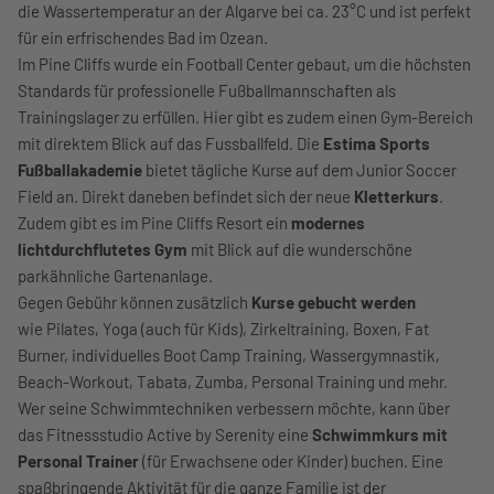
die Wassertemperatur an der Algarve bei ca. 23°C und ist perfekt
für ein erfrischendes Bad im Ozean.
Im Pine Cliffs wurde ein Football Center gebaut, um die höchsten
Standards für professionelle Fußballmannschaften als
Trainingslager zu erfüllen. Hier gibt es zudem einen Gym-Bereich
mit direktem Blick auf das Fussballfeld. Die
Estima Sports
Fußballakademie
bietet tägliche Kurse auf dem Junior Soccer
Field an. Direkt daneben befindet sich der neue
Kletterkurs
.
Zudem gibt es im Pine Cliffs Resort ein
modernes
lichtdurchflutetes Gym
mit Blick auf die wunderschöne
parkähnliche Gartenanlage.
Gegen Gebühr können zusätzlich
Kurse gebucht werden
wie Pilates, Yoga (auch für Kids), Zirkeltraining, Boxen, Fat
Burner, individuelles Boot Camp Training, Wassergymnastik,
Beach-Workout, Tabata, Zumba, Personal Training und mehr.
Wer seine Schwimmtechniken verbessern möchte, kann über
das Fitnessstudio Active by Serenity eine
Schwimmkurs mit
Personal Trainer
(für Erwachsene oder Kinder) buchen. Eine
spaßbringende Aktivität für die ganze Familie ist der