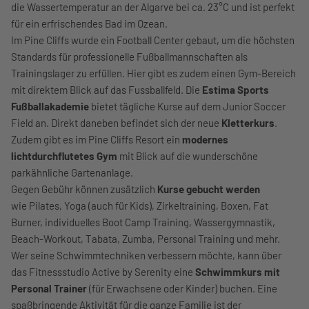
die Wassertemperatur an der Algarve bei ca. 23°C und ist perfekt
für ein erfrischendes Bad im Ozean.
Im Pine Cliffs wurde ein Football Center gebaut, um die höchsten
Standards für professionelle Fußballmannschaften als
Trainingslager zu erfüllen. Hier gibt es zudem einen Gym-Bereich
mit direktem Blick auf das Fussballfeld. Die
Estima Sports
Fußballakademie
bietet tägliche Kurse auf dem Junior Soccer
Field an. Direkt daneben befindet sich der neue
Kletterkurs
.
Zudem gibt es im Pine Cliffs Resort ein
modernes
lichtdurchflutetes Gym
mit Blick auf die wunderschöne
parkähnliche Gartenanlage.
Gegen Gebühr können zusätzlich
Kurse gebucht werden
wie Pilates, Yoga (auch für Kids), Zirkeltraining, Boxen, Fat
Burner, individuelles Boot Camp Training, Wassergymnastik,
Beach-Workout, Tabata, Zumba, Personal Training und mehr.
Wer seine Schwimmtechniken verbessern möchte, kann über
das Fitnessstudio Active by Serenity eine
Schwimmkurs mit
Personal Trainer
(für Erwachsene oder Kinder) buchen. Eine
spaßbringende Aktivität für die ganze Familie ist der