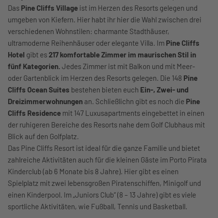
Das
Pine Cliffs Village
ist im Herzen des Resorts gelegen und
umgeben von Kiefern. Hier habt ihr hier die Wahl zwischen drei
verschiedenen Wohnstilen: charmante Stadthäuser,
ultramoderne Reihenhäuser oder elegante Villa. Im
Pine Cliffs
Hotel
gibt es
217 komfortable Zimmer im maurischen Stil in
fünf Kategorien.
Jedes Zimmer ist mit Balkon und mit Meer-
oder Gartenblick im Herzen des Resorts gelegen. Die 148
Pine
Cliffs Ocean Suites
bestehen bieten euch
Ein-, Zwei- und
Dreizimmerwohnungen
an. Schließlichn gibt es noch die
Pine
Cliffs Residence
mit 147 Luxusapartments eingebettet in einen
der ruhigeren Bereiche des Resorts nahe dem Golf Clubhaus mit
Blick auf den Golfplatz.
Das Pine Cliffs Resort ist ideal für die ganze Familie und bietet
zahlreiche Aktivitäten auch für die kleinen Gäste im Porto Pirata
Kinderclub (ab 6 Monate bis 8 Jahre). Hier gibt es einen
Spielplatz mit zwei lebensgroßen Piratenschiffen, Minigolf und
einen Kinderpool. Im „Juniors Club“ (8 – 13 Jahre) gibt es viele
sportliche Aktivitäten, wie Fußball, Tennis und Basketball.