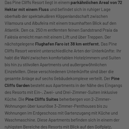
Das Pine Cliffs Resort liegt in einem
parkähnlichen Areal von 72
Hektar mit einem Fluss
und befindet sich in ruhiger Lage
oberhalb der spektakulären Klippenlandschaft zwischen
Vilamoura und Albufeira mit einem traumhaften Blick auf den
Atlantik. Den ca. 250 m entfernten feinen Sandstrand Praia da
Falésia erreicht man mit einem Lift und über Treppen. Der
nächstgelegene
Flughafen Faro ist 38 km entfernt.
Das Pine
Cliffs Resort vereint unterschiedliche Arten der Unterkünfte: Ihr
habt die Wahl zwischen komfortablen Hotelzimmern und Suiten
bis hin zu stilvollen Apartments und außergewöhnlichen
Einzelvillen. Diese verschiedenen Unterkünfte sind über die
gesamte Anlage auf sechs Gebäudekomplexe verteilt. Der
Pine
Cliffs Garden
besteht aus Apartments in der Nähe des Eingangs
des Resorts mit Ein-, Zwei- und Drei-Zimmer-Suiten inklusive
Küche. Die
Pine Cliffs Suites
beherbergen von 2-Zimmer-
Wohnungen über luxuriöse 3-Zimmer-Penthouses bis zu
Wohnungen im Erdgeschoss mit Gartenzugang mit Küche und
Waschmaschine. Diese Apartments befinden sich in einem der
ruhigsten Bereiche des Resorts mit Blick auf den Golfplatz,