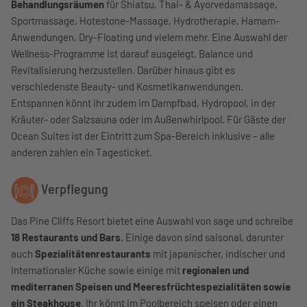
Behandlungsräumen
für Shiatsu, Thai- & Ayorvedamassage,
Sportmassage, Hotestone-Massage, Hydrotherapie, Hamam-
Anwendungen, Dry-Floating und vielem mehr. Eine Auswahl der
Wellness-Programme ist darauf ausgelegt, Balance und
Revitalisierung herzustellen. Darüber hinaus gibt es
verschiedenste Beauty- und Kosmetikanwendungen.
Entspannen könnt ihr zudem im Dampfbad, Hydropool, in der
Kräuter- oder Salzsauna oder im Außenwhirlpool. Für Gäste der
Ocean Suites ist der Eintritt zum Spa-Bereich inklusive – alle
anderen zahlen ein Tagesticket.
Verpflegung
Das Pine Cliffs Resort bietet eine Auswahl von sage und schreibe
18 Restaurants und Bars.
Einige davon sind saisonal, darunter
auch
Spezialitätenrestaurants
mit japanischer, indischer und
internationaler Küche sowie einige mit
regionalen und
mediterranen Speisen und Meeresfrüchtespezialitäten sowie
ein Steakhouse
. Ihr könnt im Poolbereich speisen oder einen