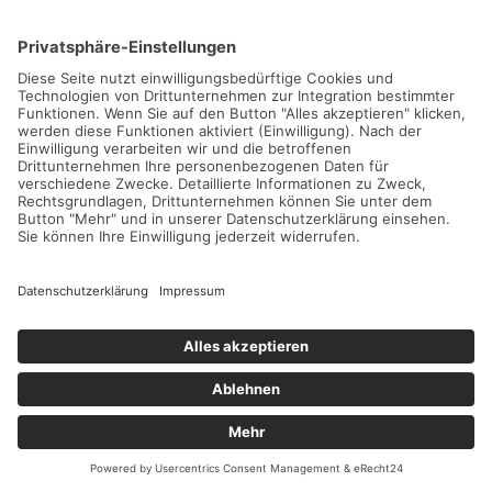
World Tennis Masters Tour MT100 Turnier
Don Carlos Marbella
23.09.2026 -
27.09.2026
Weiterlesen...