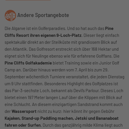
Andere Sportangebote
Die Algarve ist ein Golferparadies. Und so hat auch das
Pine
Cliffs Resort ihren eigenen 9-Loch-Platz
. Dieser liegt einfach
spektakulär direkt an der Steilküste mit grandiosem Blick auf
den Atlantik. Das Golfresort erstreckt sich über 168 Hektar und
eignet sich für Neulinge ebenso wie für erfahrene Golffans. Die
Pine Cliffs Golfakademie
bietet Training sowie ein Junior Golf
Camp an. Darüber hinaus werden vom 7. April bis zum 29.
September wöchentlich Turniere veranstaltet, die jeden Dienstag
um 9 Uhr stattfinden. Besonderes Highlight des Golfplatzes ist
das Par-3-sechste Loch, bekannt als Devil’s Parlour. Dieses Loch
bietet einen 197 Meter langen Lauf über die Klippen mit Blick auf
eine Schlucht. An diesem einzigartigen Sandstrand kommt auch
der
Wassersport
nicht zu kurz: hier könnt ihr gegen Gebühr
Kajaken, Stand-up Paddling machen, Jetski und Bananaboat
fahren oder Surfen.
Durch das ganzjährig milde Klima liegt auch