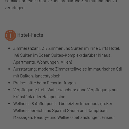
Familie dort eine kreative und produktive Zeit miteinander zu
verbringen.
Hotel-Facts
Zimmeranzahl:
217 Zimmer und Suiten im Pine Cliffs Hotel,
148 Suiten im Ocean Suites-Komplex (darüber hinaus:
Apartments, Wohnungen, Villen)
Ausstattung:
moderne Zimmer teilweise im maurischen Stil
mit Balkon, landestypisch
Preise: bitte beim Resortanfragen
Verpflegung:
freie Wahl zwischen: ohne Verpflegung, nur
Frühstück oder Halbpension
Wellness:
8 Außenpools, 1 beheizten Innenpool, großer
Wellnessbereich und Spa mit Sauna und Dampfbad,
Massagen, Beauty- und Wellnessbehandlungen, Friseur