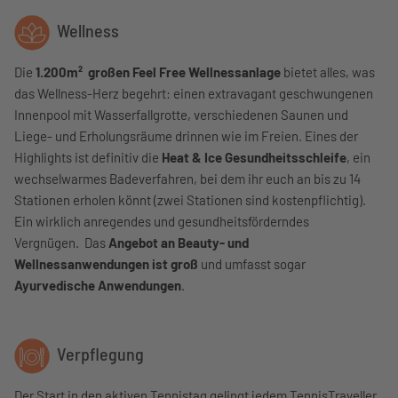
Wellness
Die
1.200m² großen Feel Free Wellnessanlage
bietet alles, was
das Wellness-Herz begehrt: einen extravagant geschwungenen
Innenpool mit Wasserfallgrotte, verschiedenen Saunen und
Liege- und Erholungsräume drinnen wie im Freien. Eines der
Highlights ist definitiv die
Heat & Ice Gesundheitsschleife
, ein
wechselwarmes Badeverfahren, bei dem ihr euch an bis zu 14
Stationen erholen könnt (zwei Stationen sind kostenpflichtig).
Ein wirklich anregendes und gesundheitsförderndes
Vergnügen. Das
Angebot an Beauty- und
Wellnessanwendungen ist groß
und umfasst sogar
Ayurvedische Anwendungen
.
Verpflegung
Der Start in den aktiven Tennistag gelingt jedem TennisTraveller