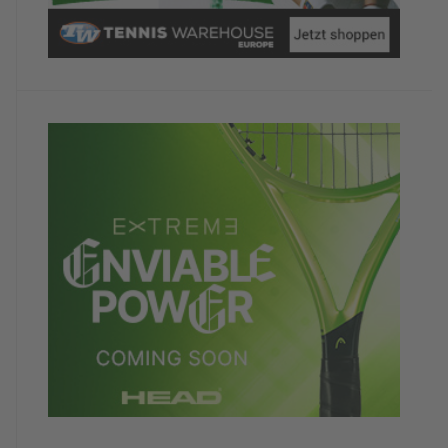
Wiederholungstäterin
TennisTraveller-Newsletter
Nein, ich möchte derzeit keine weiteren
TennisTraveller-News.