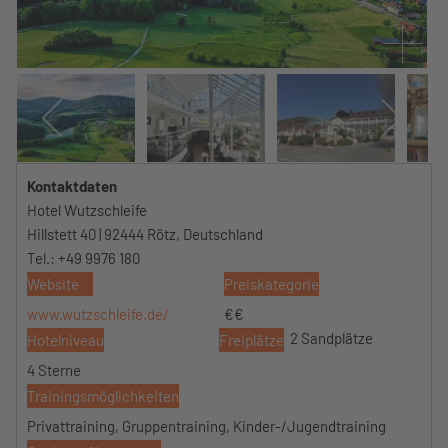
Kontaktdaten
Hotel Wutzschleife
Hillstett 40 | 92444 Rötz, Deutschland
Tel.: +49 9976 180
Website
Preiskategorie
www.wutzschleife.de/
€€
2 Sandplätze
Hotelniveau
Freiplätze
4 Sterne
Trainingsmöglichkeiten
Privattraining, Gruppentraining, Kinder-/Jugendtraining