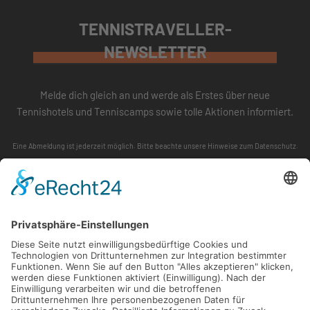
TENNISTRAVELLER-
NEWSLETTER
Melde dich gleich an und werde als Erstes über neue
Tennishotels und Tenniscamps sowie tolle Aktionen informiert.
Eine Abmeldung ist jederzeit möglich. Bitte beachte unsere
Hinweise zum Datenschutz
.
ABONNIEREN