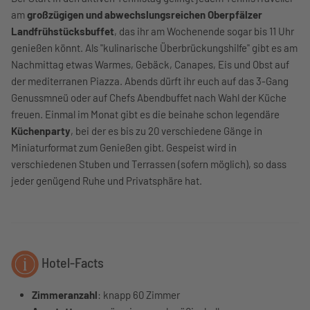
am
großzügigen und abwechslungsreichen Oberpfälzer
Landfrühstücksbuffet
, das ihr am Wochenende sogar bis 11 Uhr
genießen könnt. Als "kulinarische Überbrückungshilfe" gibt es am
Nachmittag etwas Warmes, Gebäck, Canapes, Eis und Obst auf
der mediterranen Piazza. Abends dürft ihr euch auf das 3-Gang
Genussmneü oder auf Chefs Abendbuffet nach Wahl der Küche
freuen. Einmal im Monat gibt es die beinahe schon legendäre
Küchenparty
, bei der es bis zu 20 verschiedene Gänge in
Miniaturformat zum Genießen gibt. Gespeist wird in
verschiedenen Stuben und Terrassen (sofern möglich), so dass
jeder genügend Ruhe und Privatsphäre hat.
Hotel-Facts
Zimmeranzahl
: knapp 60 Zimmer