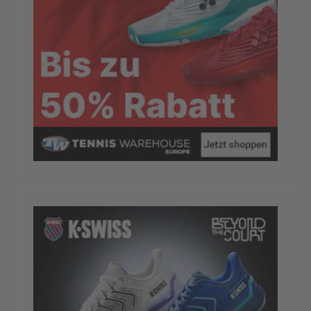
Würdest du das Hotel/Camp anderen
TennisTravellern weiterempfehlen?
Ja
Dein abschließender Kommentar
Insgesamt hat mir die Woche sehr viel Spass
gemacht und ich werde bei Gelegenheit zur
Wiederholungstäterin
TennisTraveller-Newsletter
Nein, ich möchte derzeit keine weiteren
TennisTraveller-News.