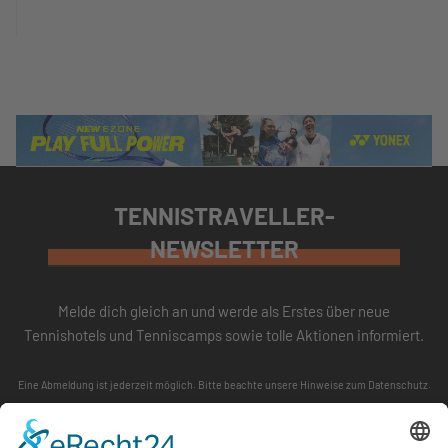
TENNISTRAVELLER-
NEWSLETTER
Melde dich gleich an und werde als Erstes über neue
Tennishotels und Tenniscamps sowie tolle Aktionen informiert.
Eine Abmeldung ist jederzeit möglich. Bitte beachte unsere
Hinweise zum Datenschutz
.