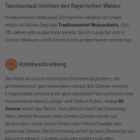
Tennisurlaub inmitten des Bayerischen Waldes
Im Bayerischen Wald etwa 20 Kilometer nördlich von Cham
mitten im Grünen liegt das
Traditionshotel Wutzschleife
. Seit
135 Jahren gibt es das Hotel bereits, das im Laufe der Zeit in
Sachen Wellness und Kulinarik einen großen Namen erlangt hat.
Hotelbeschreibung
Das Hotel wird euch schon beim Eintreten begeistern: die
architektonisch ganz besondere und auf drei Ebenen verteilte
Eingangshalle verströmt ein ganz spezielles Flair und bietet viele
verschiedene kleine Lounge- und Chillout-Ecken. Knapp
60
Zimmer
bietet das Resort. Vom offenen Feel Free Zimmertyp,
über Lifestyle Romantic oder Comfort Zimmer bis hin zur
geräumigen Junior Suiten findet jeder TennisTraveller das
passende Zimmer. Die Einrichtung variiert je nach Zimmertyp von
klassisch elegant, Landhausstil oder modern und offen.