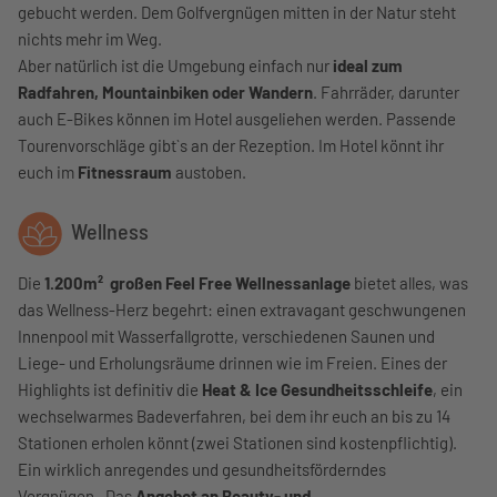
gebucht werden. Dem Golfvergnügen mitten in der Natur steht
nichts mehr im Weg.
Aber natürlich ist die Umgebung einfach nur
ideal zum
Radfahren, Mountainbiken oder Wandern
. Fahrräder, darunter
auch E-Bikes können im Hotel ausgeliehen werden. Passende
Tourenvorschläge gibt`s an der Rezeption. Im Hotel könnt ihr
euch im
Fitnessraum
austoben.
Wellness
Die
1.200m² großen Feel Free Wellnessanlage
bietet alles, was
das Wellness-Herz begehrt: einen extravagant geschwungenen
Innenpool mit Wasserfallgrotte, verschiedenen Saunen und
Liege- und Erholungsräume drinnen wie im Freien. Eines der
Highlights ist definitiv die
Heat & Ice Gesundheitsschleife
, ein
wechselwarmes Badeverfahren, bei dem ihr euch an bis zu 14
Stationen erholen könnt (zwei Stationen sind kostenpflichtig).
Ein wirklich anregendes und gesundheitsförderndes
Vergnügen. Das
Angebot an Beauty- und