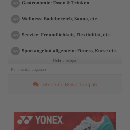
Gastronomie: Essen & Trinken
4/5
Wellness: Badebereich, Sauna, etc.
4/5
Service: Freundlichkeit, Flexibilität, etc.
4/5
Sportangebot allgemein: Fitness, Kurse etc.
5/5
Mehr anzeigen
Zustand der Tennisplätze/Anlage
4/5
Kommentar abgeben
Zufriedenheit mit dem Tennistraining
5/5
Gib Deine Bewertung ab
Das Training hat Monika individuell auf die
Gruppe abgestimmt.
Zufriedenheit mit dem Trainerteam
5/5
Monika hat ein super Training gemacht.
Ich hatte schon lange kein so gutes Training.