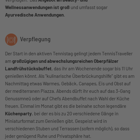
Wellnessanwendungen ist groß
und umfasst sogar
Ayurvedische Anwendungen
.
Verpflegung
Der Start in den aktiven Tennistag gelingt jedem TennisTraveller
am
großzügigen und abwechslungsreichen Oberpfälzer
Landfrühstücksbuffet
, das ihr am Wochenende sogar bis 11 Uhr
genießen könnt. Als "kulinarische Überbrückungshilfe" gibt es am
Nachmittag etwas Warmes, Gebäck, Canapes, Eis und Obst auf
der mediterranen Piazza. Abends dürft ihr euch auf das 3-Gang
Genussmneü oder auf Chefs Abendbuffet nach Wahl der Küche
freuen. Einmal im Monat gibt es die beinahe schon legendäre
Küchenparty
, bei der es bis zu 20 verschiedene Gänge in
Miniaturformat zum Genießen gibt. Gespeist wird in
verschiedenen Stuben und Terrassen (sofern möglich), so dass
jeder genügend Ruhe und Privatsphäre hat.