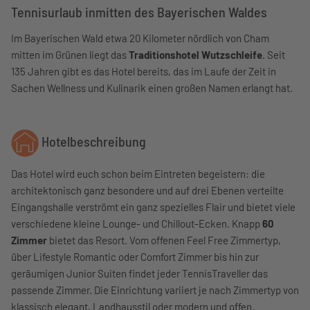
Tennisurlaub inmitten des Bayerischen Waldes
Im Bayerischen Wald etwa 20 Kilometer nördlich von Cham
mitten im Grünen liegt das
Traditionshotel Wutzschleife
. Seit
135 Jahren gibt es das Hotel bereits, das im Laufe der Zeit in
Sachen Wellness und Kulinarik einen großen Namen erlangt hat.
Hotelbeschreibung
Das Hotel wird euch schon beim Eintreten begeistern: die
architektonisch ganz besondere und auf drei Ebenen verteilte
Eingangshalle verströmt ein ganz spezielles Flair und bietet viele
verschiedene kleine Lounge- und Chillout-Ecken. Knapp
60
Zimmer
bietet das Resort. Vom offenen Feel Free Zimmertyp,
über Lifestyle Romantic oder Comfort Zimmer bis hin zur
geräumigen Junior Suiten findet jeder TennisTraveller das
passende Zimmer. Die Einrichtung variiert je nach Zimmertyp von
klassisch elegant, Landhausstil oder modern und offen.