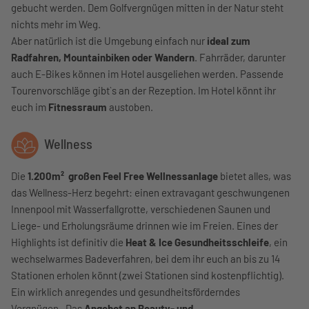
gebucht werden. Dem Golfvergnügen mitten in der Natur steht
nichts mehr im Weg.
Aber natürlich ist die Umgebung einfach nur
ideal zum
Radfahren, Mountainbiken oder Wandern
. Fahrräder, darunter
auch E-Bikes können im Hotel ausgeliehen werden. Passende
Tourenvorschläge gibt`s an der Rezeption. Im Hotel könnt ihr
euch im
Fitnessraum
austoben.
Wellness
Die
1.200m² großen Feel Free Wellnessanlage
bietet alles, was
das Wellness-Herz begehrt: einen extravagant geschwungenen
Innenpool mit Wasserfallgrotte, verschiedenen Saunen und
Liege- und Erholungsräume drinnen wie im Freien. Eines der
Highlights ist definitiv die
Heat & Ice Gesundheitsschleife
, ein
wechselwarmes Badeverfahren, bei dem ihr euch an bis zu 14
Stationen erholen könnt (zwei Stationen sind kostenpflichtig).
Ein wirklich anregendes und gesundheitsförderndes
Vergnügen. Das
Angebot an Beauty- und