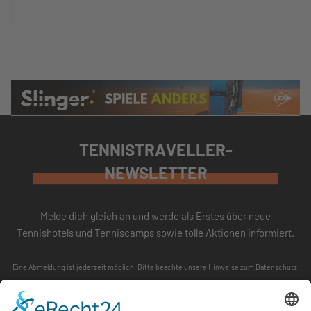
TENNISTRAVELLER-
NEWSLETTER
Melde dich gleich an und werde als Erstes über neue
Tennishotels und Tenniscamps sowie tolle Aktionen informiert.
Eine Abmeldung ist jederzeit möglich. Bitte beachte unsere
Hinweise zum Datenschutz
.