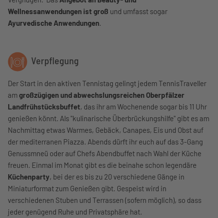
Wellnessanwendungen ist groß
und umfasst sogar
Ayurvedische Anwendungen
.
Verpflegung
Der Start in den aktiven Tennistag gelingt jedem TennisTraveller
am
großzügigen und abwechslungsreichen Oberpfälzer
Landfrühstücksbuffet
, das ihr am Wochenende sogar bis 11 Uhr
genießen könnt. Als "kulinarische Überbrückungshilfe" gibt es am
Nachmittag etwas Warmes, Gebäck, Canapes, Eis und Obst auf
der mediterranen Piazza. Abends dürft ihr euch auf das 3-Gang
Genussmneü oder auf Chefs Abendbuffet nach Wahl der Küche
freuen. Einmal im Monat gibt es die beinahe schon legendäre
Küchenparty
, bei der es bis zu 20 verschiedene Gänge in
Miniaturformat zum Genießen gibt. Gespeist wird in
verschiedenen Stuben und Terrassen (sofern möglich), so dass
jeder genügend Ruhe und Privatsphäre hat.