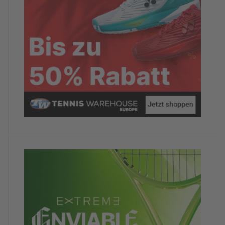
Würdest du das Hotel/Camp anderen
TennisTravellern weiterempfehlen?
Ja
Dein abschließender Kommentar
Insgesamt hat mir die Woche sehr viel Spass
gemacht und ich werde bei Gelegenheit zur
Wiederholungstäterin
TennisTraveller-Newsletter
Nein, ich möchte derzeit keine weiteren
TennisTraveller-News.