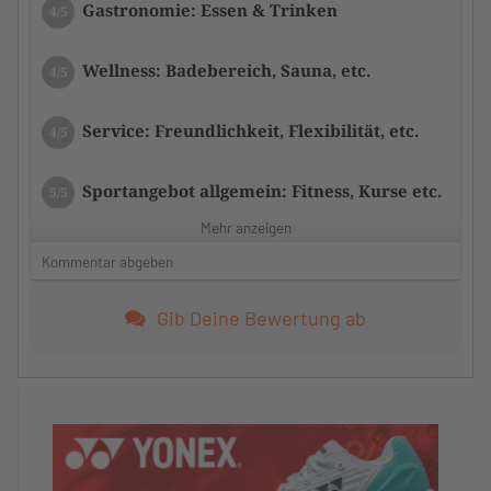
Gastronomie: Essen & Trinken
4/5
Wellness: Badebereich, Sauna, etc.
4/5
Service: Freundlichkeit, Flexibilität, etc.
4/5
Sportangebot allgemein: Fitness, Kurse etc.
5/5
Mehr anzeigen
Zustand der Tennisplätze/Anlage
4/5
Kommentar abgeben
Zufriedenheit mit dem Tennistraining
5/5
Gib Deine Bewertung ab
Das Training hat Monika individuell auf die
Gruppe abgestimmt.
Zufriedenheit mit dem Trainerteam
5/5
Monika hat ein super Training gemacht.
Ich hatte schon lange kein so gutes Training.