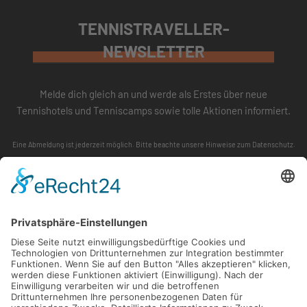
TENNISTRAVELLER-
NEWSLETTER
Melde dich gleich an und werde als Erstes über neue
Tennishotels und Tenniscamps sowie tolle Aktionen informiert.
Eine Abmeldung ist jederzeit möglich. Bitte beachte unsere
Hinweise zum Datenschutz
.
ABONNIEREN