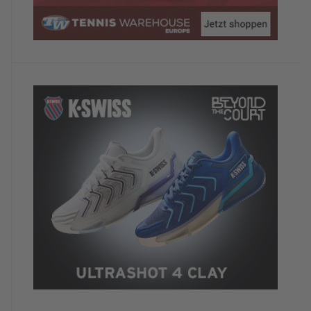
Wiederholungstäterin
TennisTraveller-Newsletter
Nein, ich möchte derzeit keine weiteren
TennisTraveller-News.