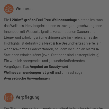
Wellness
Die
1.200m² großen Feel Free Wellnessanlage
bietet alles, was
das Wellness-Herz begehrt: einen extravagant geschwungenen
Innenpool mit Wasserfallgrotte, verschiedenen Saunen und
Liege- und Erholungsräume drinnen wie im Freien. Eines der
Highlights ist definitiv die
Heat & Ice Gesundheitsschleife
, ein
wechselwarmes Badeverfahren, bei dem ihr euch an bis zu 14
Stationen erholen könnt (zwei Stationen sind kostenpflichtig).
Ein wirklich anregendes und gesundheitsförderndes
Vergnügen. Das
Angebot an Beauty- und
Wellnessanwendungen ist groß
und umfasst sogar
Ayurvedische Anwendungen
.
Verpflegung
Der Start in den aktiven Tennistag gelingt jedem TennisTraveller