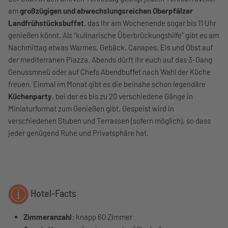
am
großzügigen und abwechslungsreichen Oberpfälzer
Landfrühstücksbuffet
, das ihr am Wochenende sogar bis 11 Uhr
genießen könnt. Als "kulinarische Überbrückungshilfe" gibt es am
Nachmittag etwas Warmes, Gebäck, Canapes, Eis und Obst auf
der mediterranen Piazza. Abends dürft ihr euch auf das 3-Gang
Genussmneü oder auf Chefs Abendbuffet nach Wahl der Küche
freuen. Einmal im Monat gibt es die beinahe schon legendäre
Küchenparty
, bei der es bis zu 20 verschiedene Gänge in
Miniaturformat zum Genießen gibt. Gespeist wird in
verschiedenen Stuben und Terrassen (sofern möglich), so dass
jeder genügend Ruhe und Privatsphäre hat.
Hotel-Facts
Zimmeranzahl
: knapp 60 Zimmer