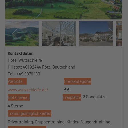
Kontaktdaten
Hotel Wutzschleife
Hillstett 40 | 92444 Rötz, Deutschland
Tel.: +49 9976 180
Website
Preiskategorie
www.wutzschleife.de/
€€
2 Sandplätze
Hotelniveau
Freiplätze
4 Sterne
Trainingsmöglichkeiten
Privattraining, Gruppentraining, Kinder-/Jugendtraining