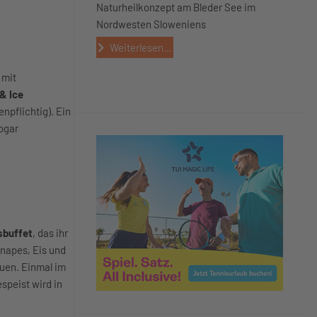
Naturheilkonzept am Bleder See im
Nordwesten Sloweniens
Weiterlesen...
 mit
& Ice
npflichtig). Ein
ogar
sbuffet
, das ihr
napes, Eis und
uen. Einmal im
speist wird in