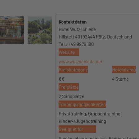
Kontaktdaten
Hotel Wutzschleife
Hillstett 40 | 92444 Rötz, Deutschland
Tel.: +49 9976 180
Website
www.wutzschleife.de/
Preiskategorie
Hotelniveau
€€
4 Sterne
Freiplätze
2 Sandplätze
Trainingsmöglichkeiten
Privattraining, Gruppentraining,
Kinder-/Jugendtraining
Geeignet für
Singles, Paare, Familien, Kleinere Tenn