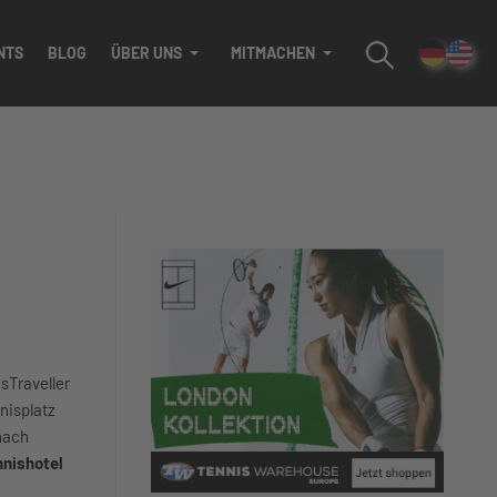
NTS
BLOG
ÜBER UNS
MITMACHEN
isTraveller
nisplatz
nach
nnishotel