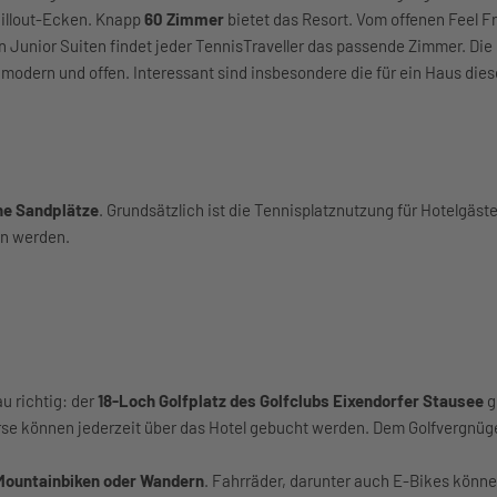
Chillout-Ecken. Knapp
60 Zimmer
bietet das Resort. Vom offenen Feel F
 Junior Suiten findet jeder TennisTraveller das passende Zimmer. Die
 modern und offen. Interessant sind insbesondere die für ein Haus dies
ne Sandplätze
. Grundsätzlich ist die Tennisplatznutzung für Hotelgäst
en werden.
au richtig: der
18-Loch Golfplatz des Golfclubs Eixendorfer Stausee
g
urse können jederzeit über das Hotel gebucht werden. Dem Golfvergnüge
 Mountainbiken oder Wandern
. Fahrräder, darunter auch E-Bikes könne