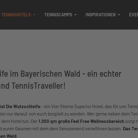
TENNISHOTELS
TENNISCAMPS
INSPIRATIONEN
EVE
fe im Bayerischen Wald - ein echter
und TennisTraveller!
tel Die Wutzschleife
- ein Vier Sterne Superior Hotel, das für uns Tenn
en nur darauf, von euch bespielt zu werden. Wer gerne neben dem Ten
b dem Hotel tun. Der
1.200 qm große Feel Free Wellnessbereich
sorgt 
h und euren Gaumen mit dem dem Genussmenü verwöhnen lassen.
Das Te
hen Wald
.