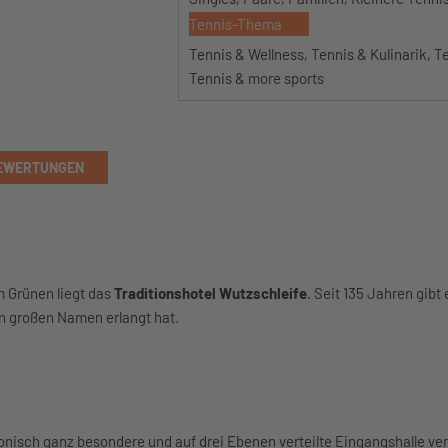
Tennis-Thema
Tennis & Wellness, Tennis & Kulinarik, Te
Tennis & more sports
EWERTUNGEN
m Grünen liegt das
Traditionshotel Wutzschleife
. Seit 135 Jahren gibt
nen großen Namen erlangt hat.
onisch ganz besondere und auf drei Ebenen verteilte Eingangshalle ve