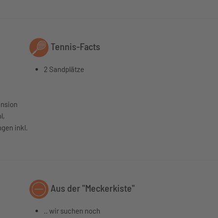
Tennis-Facts
2 Sandplätze
ension
l,
gen inkl.
Aus der "Meckerkiste"
.. wir suchen noch