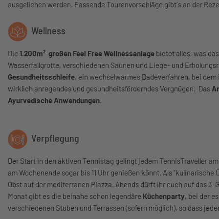
ausgeliehen werden. Passende Tourenvorschläge gibt`s an der Rezep
Wellness
Die
1.200m² großen Feel Free Wellnessanlage
bietet alles, was d
Wasserfallgrotte, verschiedenen Saunen und Liege- und Erholungsräu
Gesundheitsschleife
, ein wechselwarmes Badeverfahren, bei dem ih
wirklich anregendes und gesundheitsförderndes Vergnügen. Das
An
Ayurvedische Anwendungen
.
Verpflegung
Der Start in den aktiven Tennistag gelingt jedem TennisTraveller a
am Wochenende sogar bis 11 Uhr genießen könnt. Als "kulinarische
Obst auf der mediterranen Piazza. Abends dürft ihr euch auf das 
Monat gibt es die beinahe schon legendäre
Küchenparty
, bei der 
verschiedenen Stuben und Terrassen (sofern möglich), so dass jede