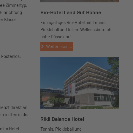
ree Zimmertyp,
Bio-Hotel Land Gut Höhne
 Einrichtung
er Klasse
Einzigartiges Bio-Hotel mit Tennis,
Pickleball und tollem Wellnessbereich
nahe Düsseldorf
Weiterlesen...
e kostenlos.
renzt direkt an
n mitten in der
Rikli Balance Hotel
n im Hotel
Tennis, Pickleball und