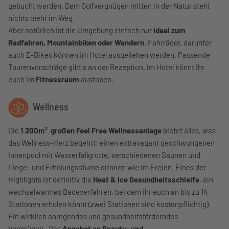
gebucht werden. Dem Golfvergnügen mitten in der Natur steht
nichts mehr im Weg.
Aber natürlich ist die Umgebung einfach nur
ideal zum
Radfahren, Mountainbiken oder Wandern
. Fahrräder, darunter
auch E-Bikes können im Hotel ausgeliehen werden. Passende
Tourenvorschläge gibt`s an der Rezeption. Im Hotel könnt ihr
euch im
Fitnessraum
austoben.
Wellness
Die
1.200m² großen Feel Free Wellnessanlage
bietet alles, was
das Wellness-Herz begehrt: einen extravagant geschwungenen
Innenpool mit Wasserfallgrotte, verschiedenen Saunen und
Liege- und Erholungsräume drinnen wie im Freien. Eines der
Highlights ist definitiv die
Heat & Ice Gesundheitsschleife
, ein
wechselwarmes Badeverfahren, bei dem ihr euch an bis zu 14
Stationen erholen könnt (zwei Stationen sind kostenpflichtig).
Ein wirklich anregendes und gesundheitsförderndes
Vergnügen. Das
Angebot an Beauty- und