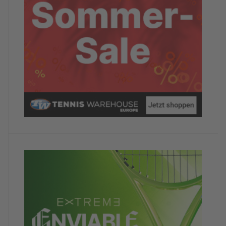
Würdest du das Hotel/Camp anderen
TennisTravellern weiterempfehlen?
Ja
Dein abschließender Kommentar
Insgesamt hat mir die Woche sehr viel Spass
gemacht und ich werde bei Gelegenheit zur
Wiederholungstäterin
TennisTraveller-Newsletter
Nein, ich möchte derzeit keine weiteren
TennisTraveller-News.