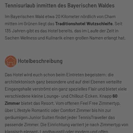
Tennisurlaub inmitten des Bayerischen Waldes
Im Bayerischen Wald etwa 20 Kilometer nördlich von Cham
mitten im Grünen liegt das
Traditionshotel Wutzschleife
. Seit
135 Jahren gibt es das Hotel bereits, das im Laufe der Zeit in
Sachen Wellness und Kulinarik einen großen Namen erlangt hat.
Hotelbeschreibung
Das Hotel wird euch schon beim Eintreten begeistern: die
architektonisch ganz besondere und auf drei Ebenen verteilte
Eingangshalle verströmt ein ganz spezielles Flair und bietet viele
verschiedene kleine Lounge- und Chillout-Ecken. Knapp
60
Zimmer
bietet das Resort. Vom offenen Feel Free Zimmertyp,
über Lifestyle Romantic oder Comfort Zimmer bis hin zur
geräumigen Junior Suiten findet jeder TennisTraveller das
passende Zimmer. Die Einrichtung variiert je nach Zimmertyp von
klassisch elegant, Landhausstil oder modern und offen.