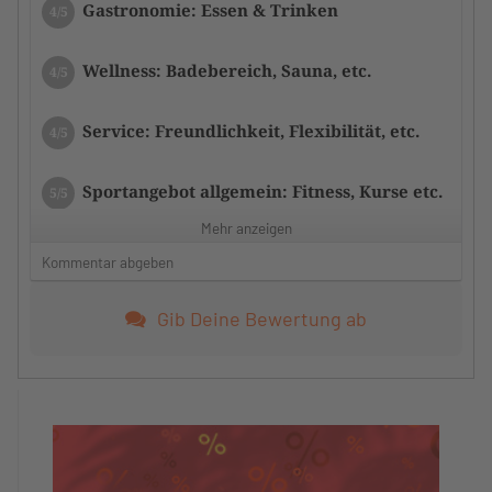
Gastronomie: Essen & Trinken
4/5
Wellness: Badebereich, Sauna, etc.
4/5
Service: Freundlichkeit, Flexibilität, etc.
4/5
Sportangebot allgemein: Fitness, Kurse etc.
5/5
Mehr anzeigen
Zustand der Tennisplätze/Anlage
4/5
Kommentar abgeben
Zufriedenheit mit dem Tennistraining
5/5
Gib Deine Bewertung ab
Das Training hat Monika individuell auf die
Gruppe abgestimmt.
Zufriedenheit mit dem Trainerteam
5/5
Monika hat ein super Training gemacht.
Ich hatte schon lange kein so gutes Training.