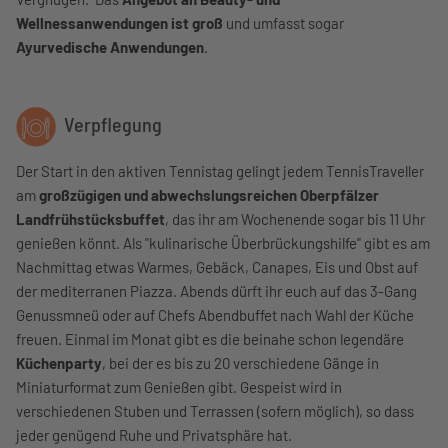
Wellnessanwendungen ist groß
und umfasst sogar
Ayurvedische Anwendungen
.
Verpflegung
Der Start in den aktiven Tennistag gelingt jedem TennisTraveller
am
großzügigen und abwechslungsreichen Oberpfälzer
Landfrühstücksbuffet
, das ihr am Wochenende sogar bis 11 Uhr
genießen könnt. Als "kulinarische Überbrückungshilfe" gibt es am
Nachmittag etwas Warmes, Gebäck, Canapes, Eis und Obst auf
der mediterranen Piazza. Abends dürft ihr euch auf das 3-Gang
Genussmneü oder auf Chefs Abendbuffet nach Wahl der Küche
freuen. Einmal im Monat gibt es die beinahe schon legendäre
Küchenparty
, bei der es bis zu 20 verschiedene Gänge in
Miniaturformat zum Genießen gibt. Gespeist wird in
verschiedenen Stuben und Terrassen (sofern möglich), so dass
jeder genügend Ruhe und Privatsphäre hat.