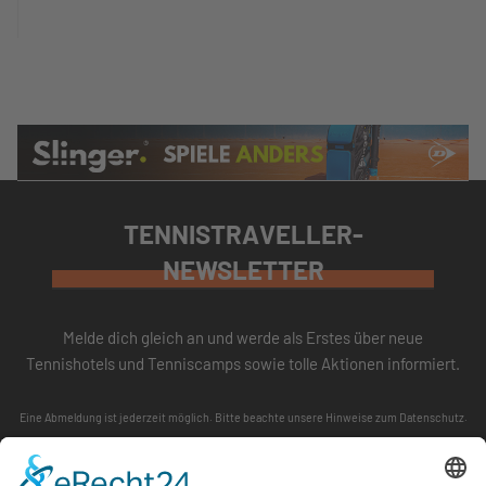
TENNISTRAVELLER-
NEWSLETTER
Melde dich gleich an und werde als Erstes über neue
Tennishotels und Tenniscamps sowie tolle Aktionen informiert.
Eine Abmeldung ist jederzeit möglich. Bitte beachte unsere
Hinweise zum Datenschutz
.