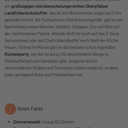
am
großzügigen und abwechslungsreichen Oberpfälzer
Landfrühstücksbuffet
, das ihr am Wochenende sogar bis 11 Uhr
genießen könnt. Als "kulinarische Überbrückungshilfe" gibt es am
Nachmittag etwas Warmes, Gebäck, Canapes, Eis und Obst auf
der mediterranen Piazza. Abends dürft ihr euch auf das 3-Gang
Genussmneü oder auf Chefs Abendbuffet nach Wahl der Küche
freuen. Einmal im Monat gibt es die beinahe schon legendäre
Küchenparty
, bei der es bis zu 20 verschiedene Gänge in
Miniaturformat zum Genießen gibt. Gespeist wird in
verschiedenen Stuben und Terrassen (sofern möglich), so dass
jeder genügend Ruhe und Privatsphäre hat.
Hotel-Facts
Zimmeranzahl
: knapp 60 Zimmer