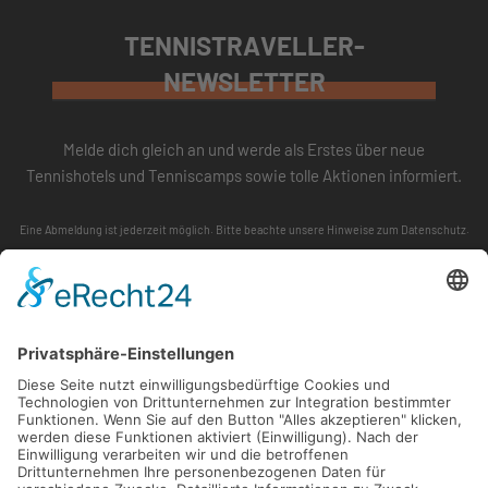
TENNISTRAVELLER-
NEWSLETTER
Melde dich gleich an und werde als Erstes über neue
Tennishotels und Tenniscamps sowie tolle Aktionen informiert.
Eine Abmeldung ist jederzeit möglich. Bitte beachte unsere
Hinweise zum Datenschutz
.
ABONNIEREN