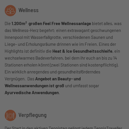
Wellness
Die
1.200m² großen Feel Free Wellnessanlage
bietet alles, was
das Wellness-Herz begehrt: einen extravagant geschwungenen
Innenpool mit Wasserfallgrotte, verschiedenen Saunen und
Liege- und Erholungsräume drinnen wie im Freien. Eines der
Highlights ist definitiv die
Heat & Ice Gesundheitsschleife
, ein
wechselwarmes Badeverfahren, bei dem ihr euch an bis zu 14
Stationen erholen könnt (zwei Stationen sind kostenpflichtig).
Ein wirklich anregendes und gesundheitsförderndes
Vergnügen. Das
Angebot an Beauty- und
Wellnessanwendungen ist groß
und umfasst sogar
Ayurvedische Anwendungen
.
Verpflegung
Der Start in den aktiven Tennistag gelingt jedem TennisTraveller