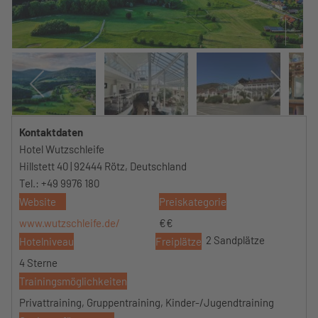
Kontaktdaten
Hotel Wutzschleife
Hillstett 40 | 92444 Rötz, Deutschland
Tel.: +49 9976 180
Website
Preiskategorie
www.wutzschleife.de/
€€
2 Sandplätze
Hotelniveau
Freiplätze
4 Sterne
Trainingsmöglichkeiten
Privattraining, Gruppentraining, Kinder-/Jugendtraining