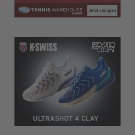
Wiederholungstäterin
TennisTraveller-Newsletter
Nein, ich möchte derzeit keine weiteren
TennisTraveller-News.