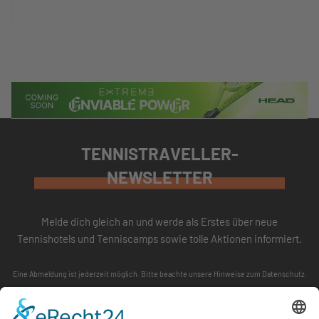
TENNISTRAVELLER-
NEWSLETTER
Melde dich gleich an und werde als Erstes über neue
Tennishotels und Tenniscamps sowie tolle Aktionen informiert.
Eine Abmeldung ist jederzeit möglich. Bitte beachte unsere
Hinweise zum Datenschutz
.