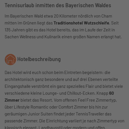
Tennisurlaub inmitten des Bayerischen Waldes
Im Bayerischen Wald etwa 20 Kilometer nördlich von Cham
mitten im Grünen liegt das
Traditionshotel Wutzschleife
. Seit
135 Jahren gibt es das Hotel bereits, das im Laufe der Zeit in
Sachen Wellness und Kulinarik einen großen Namen erlangt hat.
Hotelbeschreibung
Das Hotel wird euch schon beim Eintreten begeistern: die
architektonisch ganz besondere und auf drei Ebenen verteilte
Eingangshalle verströmt ein ganz spezielles Flair und bietet viele
verschiedene kleine Lounge- und Chillout-Ecken. Knapp
60
Zimmer
bietet das Resort. Vom offenen Feel Free Zimmertyp,
über Lifestyle Romantic oder Comfort Zimmer bis hin zur
geräumigen Junior Suiten findet jeder TennisTraveller das
passende Zimmer. Die Einrichtung variiert je nach Zimmertyp von
klassisch elegant, Landhausstil oder modern und offen.