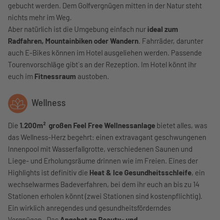
gebucht werden. Dem Golfvergnügen mitten in der Natur steht
nichts mehr im Weg.
Aber natürlich ist die Umgebung einfach nur
ideal zum
Radfahren, Mountainbiken oder Wandern
. Fahrräder, darunter
auch E-Bikes können im Hotel ausgeliehen werden. Passende
Tourenvorschläge gibt`s an der Rezeption. Im Hotel könnt ihr
euch im
Fitnessraum
austoben.
Wellness
Die
1.200m² großen Feel Free Wellnessanlage
bietet alles, was
das Wellness-Herz begehrt: einen extravagant geschwungenen
Innenpool mit Wasserfallgrotte, verschiedenen Saunen und
Liege- und Erholungsräume drinnen wie im Freien. Eines der
Highlights ist definitiv die
Heat & Ice Gesundheitsschleife
, ein
wechselwarmes Badeverfahren, bei dem ihr euch an bis zu 14
Stationen erholen könnt (zwei Stationen sind kostenpflichtig).
Ein wirklich anregendes und gesundheitsförderndes
Vergnügen. Das
Angebot an Beauty- und