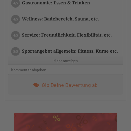
Gastronomie: Essen & Trinken
4/5
Wellness: Badebereich, Sauna, etc.
4/5
Service: Freundlichkeit, Flexibilität, etc.
4/5
Sportangebot allgemein: Fitness, Kurse etc.
5/5
Mehr anzeigen
Zustand der Tennisplätze/Anlage
4/5
Kommentar abgeben
Zufriedenheit mit dem Tennistraining
5/5
Gib Deine Bewertung ab
Das Training hat Monika individuell auf die
Gruppe abgestimmt.
Zufriedenheit mit dem Trainerteam
5/5
Monika hat ein super Training gemacht.
Ich hatte schon lange kein so gutes Training.