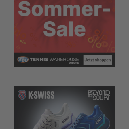
Würdest du das Hotel/Camp anderen
TennisTravellern weiterempfehlen?
Ja
Dein abschließender Kommentar
Insgesamt hat mir die Woche sehr viel Spass
gemacht und ich werde bei Gelegenheit zur
Wiederholungstäterin
TennisTraveller-Newsletter
Nein, ich möchte derzeit keine weiteren
TennisTraveller-News.