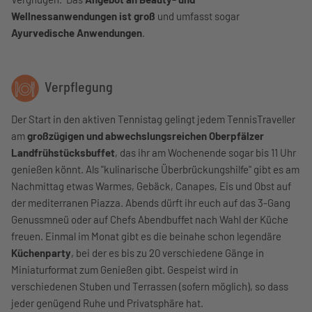
Wellnessanwendungen ist groß
und umfasst sogar
Ayurvedische Anwendungen
.
Verpflegung
Der Start in den aktiven Tennistag gelingt jedem TennisTraveller
am
großzügigen und abwechslungsreichen Oberpfälzer
Landfrühstücksbuffet
, das ihr am Wochenende sogar bis 11 Uhr
genießen könnt. Als "kulinarische Überbrückungshilfe" gibt es am
Nachmittag etwas Warmes, Gebäck, Canapes, Eis und Obst auf
der mediterranen Piazza. Abends dürft ihr euch auf das 3-Gang
Genussmneü oder auf Chefs Abendbuffet nach Wahl der Küche
freuen. Einmal im Monat gibt es die beinahe schon legendäre
Küchenparty
, bei der es bis zu 20 verschiedene Gänge in
Miniaturformat zum Genießen gibt. Gespeist wird in
verschiedenen Stuben und Terrassen (sofern möglich), so dass
jeder genügend Ruhe und Privatsphäre hat.