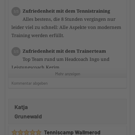
Zufriedenheit mit dem Tennistraining
5/5
Alles bestens, die 8 Stunden vergingen nur
leider viel zu schnell: Alle Aspekte von modernem
Training werden erfüllt.
Zufriedenheit mit dem Trainerteam
5/5
Top Team rund um Headcoach Ingo und
Leistungscoach Kerim.
Mehr anzeigen
Auch die anderen Camptrain er waren sehr
kompetent und motiviert uns zu verbessern.
Kommentar abgeben
Betreuung durch den Camp-Veranstalter
5/5
Katja
Top.
Gute Informationen, sowohl vor als auch nach dem
Grunewald
Camp.
Zeitplan und Train ingsinhalte waren vorher
Tenniscamp Wallmerod