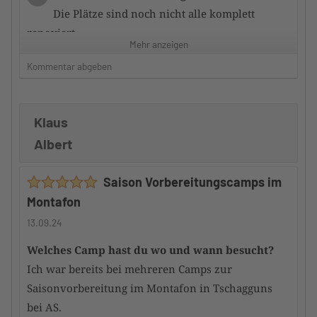
Die Plätze sind noch nicht alle komplett
renoviert
Mehr anzeigen
Kommentar abgeben
Zufriedenheit mit dem Hotel
3/5
Die Zimmer sauber und ausreichend
ausgestattet.
Klaus
Frühstück ausreichend, aber nicht sternewürdig.
Albert
Service nett und zuvorkommend und stets bemüht.
Hauptgerichte überwiegend gut; manches könnte
Saison Vorbereitungscamps im
besser sein.
Montafon
Würdest du das Camp an andere
13.09.24
TennisTraveller weiterempfehlen
Ja
Welches Camp hast du wo und wann besucht?
Ich war bereits bei mehreren Camps zur
Saisonvorbereitung im Montafon in Tschagguns
bei AS.