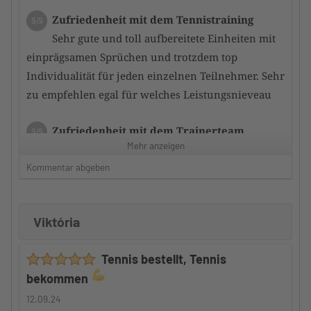
Zufriedenheit mit dem Tennistraining
5/5
Sehr gute und toll aufbereitete Einheiten mit
einprägsamen Sprüchen und trotzdem top
Individualität für jeden einzelnen Teilnehmer. Sehr
zu empfehlen egal für welches Leistungsnieveau
Zufriedenheit mit dem Trainerteam
5/5
Mehr anzeigen
der bzw. die Trainer schaffen es durch
gezieltes Training immer noch ein Stückchen mehr
Kommentar abgeben
aus den Teilnehmern herauszukitzeln. so dass
schnell eine Leistungsverbesserung erfolgt
Viktória
Betreuung durch den Camp-Veranstalter
5/5
Tennis bestellt, Tennis
Auch hier kann ich nur ein riesen
bekommen
Kompliment machen denn ide Teilnehmer werden
gut in das gesamte Geschehen integriert und somit
12.09.24