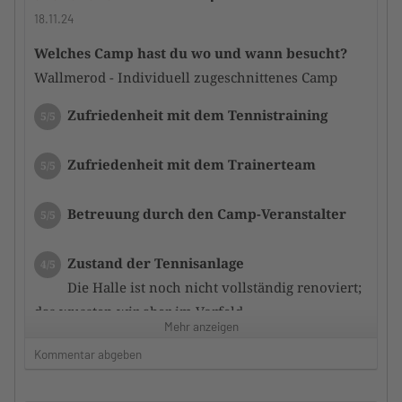
bekannt, vorbildlich.
18.11.24
Nach dem Camp gab es noch eine Feedbackrunde.
Welches Camp hast du wo und wann besucht?
Wir kommen gerne wieder.
Wallmerod - Individuell zugeschnittenes Camp
Zustand der Tennisanlage
5/5
Zufriedenheit mit dem Tennistraining
5/5
Top moderne und gepflegt Tennishalle mit
Rebound-Ace Belag. Macht richtig Bock:)
Zufriedenheit mit dem Trainerteam
5/5
Sanitäre Anlagen, Lobby und Tennisshop in einem
super Zustand.
Betreuung durch den Camp-Veranstalter
5/5
Zufriedenheit mit dem Hotel
5/5
Zustand der Tennisanlage
4/5
Hatten das AS Partnerhotel Nassau-Oranien in
Die Halle ist noch nicht vollständig renoviert;
Hademar gewählt.
das wussten wir aber im Vorfeld
Alles bestens, gute Verpflegung innerhalb der
Mehr anzeigen
Halbpension und schöner Spa-Bereich.
Kommentar abgeben
Zufriedenheit mit dem Hotel
3/5
Sehr gutes Preis/Leistungsverhältnis.
Sauber und ordentlich, Wellness-Bereich