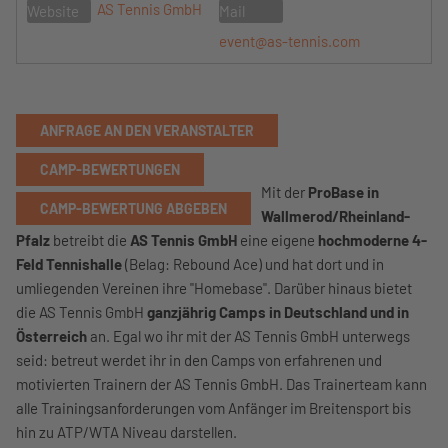
AS Tennis GmbH
Website
Mail
event@as-tennis.com
ANFRAGE AN DEN VERANSTALTER
CAMP-BEWERTUNGEN
Mit der
ProBase in
CAMP-BEWERTUNG ABGEBEN
Wallmerod/Rheinland-
Pfalz
betreibt die
AS Tennis GmbH
eine eigene
hochmoderne 4-
Feld Tennishalle
(Belag: Rebound Ace) und hat dort und in
umliegenden Vereinen ihre "Homebase". Darüber hinaus bietet
die AS Tennis GmbH
ganzjährig Camps in Deutschland und in
Österreich
an. Egal wo ihr mit der AS Tennis GmbH unterwegs
seid: betreut werdet ihr in den Camps von erfahrenen und
motivierten Trainern der AS Tennis GmbH. Das Trainerteam kann
alle Trainingsanforderungen vom Anfänger im Breitensport bis
hin zu ATP/WTA Niveau darstellen.