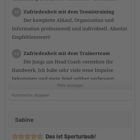
Zufriedenheit mit dem Tennistraining
5/5
Der komplette Ablauf, Organisation und
Information professionell und individuell. Absolut
Empfehlenswert!
Zufriedenheit mit dem Trainerteam
5/5
Die Jungs um Head Coach verstehen Ihr
Handwerk. Ich habe sehr viele neue Impulse
bekommen und mein Spiel seither verbessert.
Mehr anzeigen
Betreuung durch den Camp-Veranstalter
Kommentar abgeben
5/5
Von der Anfrage bis zur finalen Abwicklung
ohne Stress. Offene, professionelle
Sabine
Kommunikation. Schnelle Reaktionszeit.
Das ist Sporturlaub!
Zustand der Tennisanlage
5/5