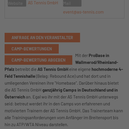
AS Tennis GmbH
Website
Mail
event@as-tennis.com
ANFRAGE AN DEN VERANSTALTER
CAMP-BEWERTUNGEN
Mit der
ProBase in
CAMP-BEWERTUNG ABGEBEN
Wallmerod/Rheinland-
Pfalz
betreibt die
AS Tennis GmbH
eine eigene
hochmoderne 4-
Feld Tennishalle
(Belag: Rebound Ace) und hat dort und in
umliegenden Vereinen ihre "Homebase". Darüber hinaus bietet
die AS Tennis GmbH
ganzjährig Camps in Deutschland und in
Österreich
an. Egal wo ihr mit der AS Tennis GmbH unterwegs
seid: betreut werdet ihr in den Camps von erfahrenen und
motivierten Trainern der AS Tennis GmbH. Das Trainerteam kann
alle Trainingsanforderungen vom Anfänger im Breitensport bis
hin zu ATP/WTA Niveau darstellen.