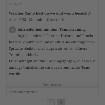
Sehr schöne Anlage. Top gepflegter Zustand!
08.05.23
Welches Camp hast du wo und wann besucht?
Zufriedenheit mit dem Hotel
4/5
April 2023 - Montafon-Österreich
TUI Blue, gut! Essen Bestens, allerdings kein
Schwimm und Wellnessbereich. Service teilweise
Zufriedenheit mit dem Tennistraining
5/5
zu wenig Kundenorientiert.
Ingo hat mit viel Charme Theorie und Praxis
bestens kombiniert und durch seine einprägsamen
Würdest du das Camp an andere
Sprüche bleibt mehr hängen als sonst - Fitness
TennisTraveller weiterempfehlen
Ja
Training inklusive!
Er ist sehr gut auf das uns eingegangen, so dass aus
Dein Kommentar
anfangs Unbekannte ein unzertrennliches Team
WIr haben uns bei AS Tennis rundum wohlgefühlt!
wurde.
Jederzeit gerne wieder!
Mehr anzeigen
Zufriedenheit mit dem Trainerteam
5/5
Kommentar abgeben
Info hat alles alleine bestens gerockt!
1
2
Betreuung durch den Camp-Veranstalter
5/5