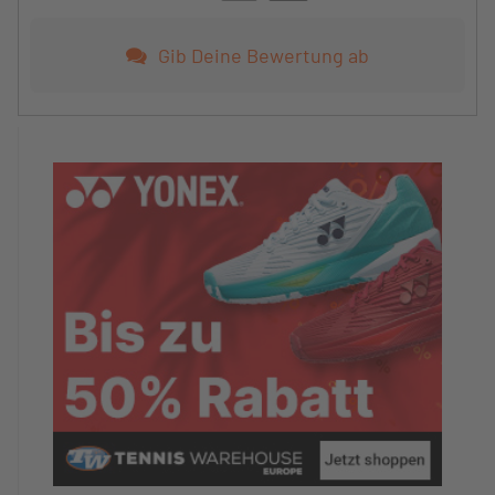
Gib Deine Bewertung ab
Zustand der Tennisanlage
5/5
Schon mal Trainingscamp in den Bergen
gemacht? 100x besser als auf Malle! Die Anlage war
trotzdem es erst Ende April war schon top in
Schuss und kam mit viel Wasser gut klar.
Zufriedenheit mit dem Hotel
5/5
Top top top! Geniale Küche, tolle Sauna,
freundliches Personal und Tennis in Madrid lief
extra für uns auf dem Bildschirm.
Auf den Fotos wirkt das Hotel klotzig und riesgo.
Vor Ort ist davon nichts zu sehen.
Würdest du das Camp an andere
TennisTraveller weiterempfehlen
Ja