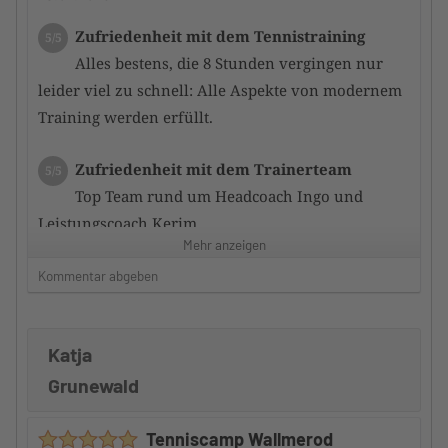
Zufriedenheit mit dem Tennistraining
5/5
Alles bestens, die 8 Stunden vergingen nur
leider viel zu schnell: Alle Aspekte von modernem
Training werden erfüllt.
Zufriedenheit mit dem Trainerteam
5/5
Top Team rund um Headcoach Ingo und
Leistungscoach Kerim.
Mehr anzeigen
Auch die anderen Camptrain er waren sehr
kompetent und motiviert uns zu verbessern.
Kommentar abgeben
Betreuung durch den Camp-Veranstalter
5/5
Katja
Top.
Gute Informationen, sowohl vor als auch nach dem
Grunewald
Camp.
Zeitplan und Train ingsinhalte waren vorher
Tenniscamp Wallmerod