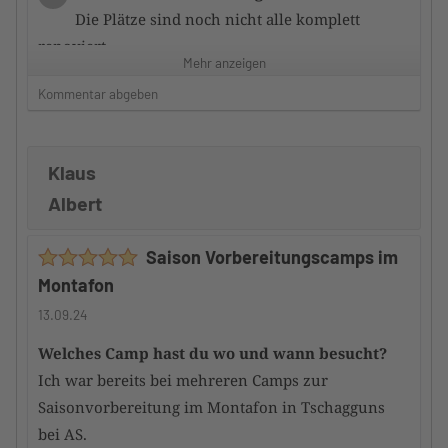
Die Plätze sind noch nicht alle komplett
renoviert
Mehr anzeigen
Kommentar abgeben
Zufriedenheit mit dem Hotel
3/5
Die Zimmer sauber und ausreichend
ausgestattet.
Klaus
Frühstück ausreichend, aber nicht sternewürdig.
Albert
Service nett und zuvorkommend und stets bemüht.
Hauptgerichte überwiegend gut; manches könnte
Saison Vorbereitungscamps im
besser sein.
Montafon
Würdest du das Camp an andere
13.09.24
TennisTraveller weiterempfehlen
Ja
Welches Camp hast du wo und wann besucht?
Ich war bereits bei mehreren Camps zur
Saisonvorbereitung im Montafon in Tschagguns
bei AS.