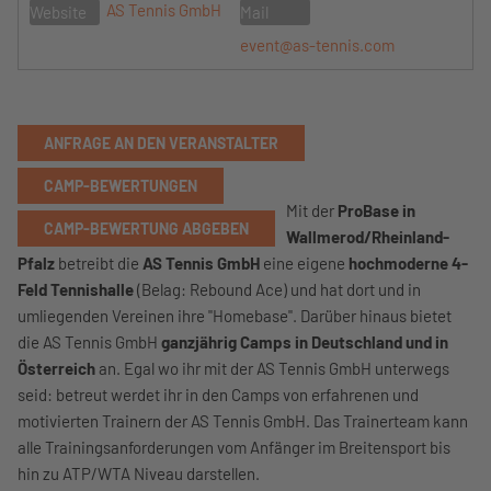
AS Tennis GmbH
Website
Mail
event@as-tennis.com
ANFRAGE AN DEN VERANSTALTER
CAMP-BEWERTUNGEN
Mit der
ProBase in
CAMP-BEWERTUNG ABGEBEN
Wallmerod/Rheinland-
Pfalz
betreibt die
AS Tennis GmbH
eine eigene
hochmoderne 4-
Feld Tennishalle
(Belag: Rebound Ace) und hat dort und in
umliegenden Vereinen ihre "Homebase". Darüber hinaus bietet
die AS Tennis GmbH
ganzjährig Camps in Deutschland und in
Österreich
an. Egal wo ihr mit der AS Tennis GmbH unterwegs
seid: betreut werdet ihr in den Camps von erfahrenen und
motivierten Trainern der AS Tennis GmbH. Das Trainerteam kann
alle Trainingsanforderungen vom Anfänger im Breitensport bis
hin zu ATP/WTA Niveau darstellen.