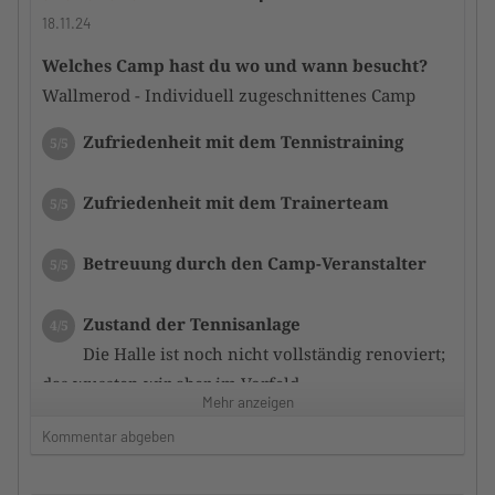
bekannt, vorbildlich.
18.11.24
Nach dem Camp gab es noch eine Feedbackrunde.
Welches Camp hast du wo und wann besucht?
Wir kommen gerne wieder.
Wallmerod - Individuell zugeschnittenes Camp
Zustand der Tennisanlage
5/5
Zufriedenheit mit dem Tennistraining
5/5
Top moderne und gepflegt Tennishalle mit
Rebound-Ace Belag. Macht richtig Bock:)
Zufriedenheit mit dem Trainerteam
5/5
Sanitäre Anlagen, Lobby und Tennisshop in einem
super Zustand.
Betreuung durch den Camp-Veranstalter
5/5
Zufriedenheit mit dem Hotel
5/5
Zustand der Tennisanlage
4/5
Hatten das AS Partnerhotel Nassau-Oranien in
Die Halle ist noch nicht vollständig renoviert;
Hademar gewählt.
das wussten wir aber im Vorfeld
Alles bestens, gute Verpflegung innerhalb der
Mehr anzeigen
Halbpension und schöner Spa-Bereich.
Kommentar abgeben
Zufriedenheit mit dem Hotel
3/5
Sehr gutes Preis/Leistungsverhältnis.
Sauber und ordentlich, Wellness-Bereich