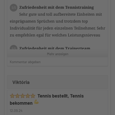
Zufriedenheit mit dem Tennistraining
5/5
Sehr gute und toll aufbereitete Einheiten mit
einprägsamen Sprüchen und trotzdem top
Individualität für jeden einzelnen Teilnehmer. Sehr
zu empfehlen egal für welches Leistungsnieveau
Zufriedenheit mit dem Trainerteam
5/5
Mehr anzeigen
der bzw. die Trainer schaffen es durch
gezieltes Training immer noch ein Stückchen mehr
Kommentar abgeben
aus den Teilnehmern herauszukitzeln. so dass
schnell eine Leistungsverbesserung erfolgt
Viktória
Betreuung durch den Camp-Veranstalter
5/5
Tennis bestellt, Tennis
Auch hier kann ich nur ein riesen
bekommen
Kompliment machen denn ide Teilnehmer werden
gut in das gesamte Geschehen integriert und somit
12.09.24