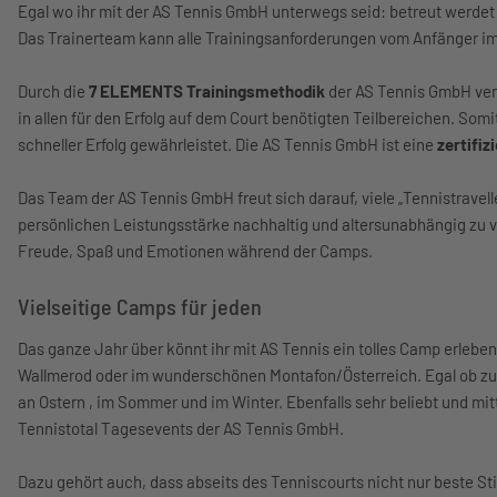
Egal wo ihr mit der AS Tennis GmbH unterwegs seid: betreut werdet
Das Trainerteam kann alle Trainingsanforderungen vom Anfänger im 
Durch die
7 ELEMENTS Trainingsmethodik
der AS Tennis GmbH verb
in allen für den Erfolg auf dem Court benötigten Teilbereichen. Somi
schneller Erfolg gewährleistet. Die AS Tennis GmbH ist eine
zertifi
Das Team der AS Tennis GmbH freut sich darauf, viele „Tennistravelle
persönlichen Leistungsstärke nachhaltig und altersunabhängig zu v
Freude, Spaß und Emotionen während der Camps.
Vielseitige Camps für jeden
Das ganze Jahr über könnt ihr mit AS Tennis ein tolles Camp erleben
Wallmerod oder im wunderschönen Montafon/Österreich. Egal ob zu
an Ostern , im Sommer und im Winter. Ebenfalls sehr beliebt und mitt
Tennistotal Tagesevents der AS Tennis GmbH.
Dazu gehört auch, dass abseits des Tenniscourts nicht nur beste S