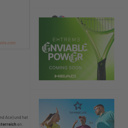
nnis.com
nd Ace) und hat
sterreich
an.