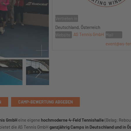
Vertreten in
Deutschland, Österreich
AS Tennis GmbH
Website
Mail
event@as-te
N
CAMP-BEWERTUNG ABGEBEN
nis GmbH
eine eigene
hochmoderne 4-Feld Tennishalle
(Belag: Rebou
 bietet die AS Tennis GmbH
ganzjährig Camps in Deutschland und in Ö