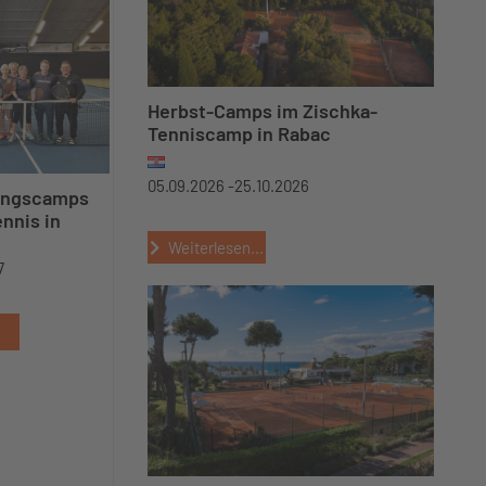
Herbst-Camps im Zischka-
Tenniscamp in Rabac
05.09.2026 -
25.10.2026
ungscamps
ennis in
Weiterlesen...
7